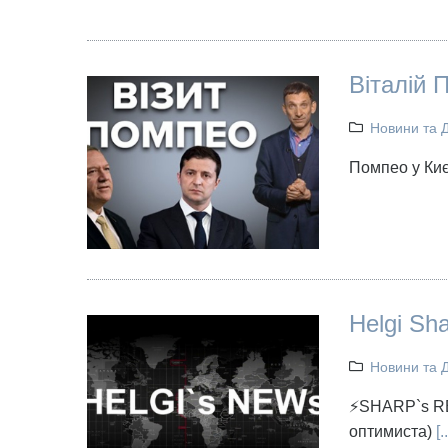
Віталій 
Новини та 
Помпео у Києв
Helgi Sh
Новини та 
⚡SHARP`s RE
оптимиста)
[..