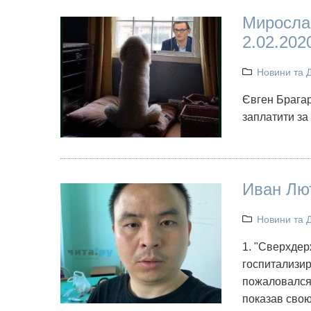
Мирослав
2.02.202
Новини та 
Євген Брагар
заплатити за 
Иван Лю
Новини та 
1. "Сверхдер
госпитализир
пожаловался 
показав свою