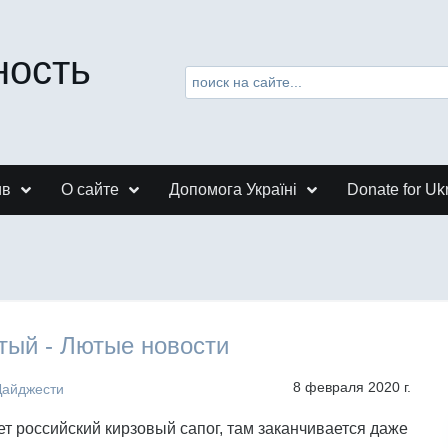
ность
ив
О сайте
Допомога Україні
Donate for Uk
тый - Лютые новости
8 февраля 2020 г.
Дайджести
ает российский кирзовый сапог, там заканчивается даже