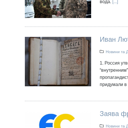
вода.
[...]
Иван Лю
Новини та 
1. Россия ут
“внутренним”
пропагандист
придумали в 
Заява фр
Новини та 