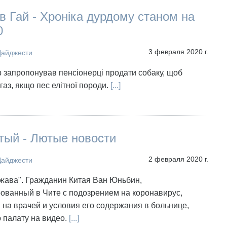
 Гай - Хроніка дурдому станом на
0
3 февраля 2020 г.
Дайджести
 запропонував пенсіонерці продати собаку, щоб
газ, якщо пес елітної породи.
[...]
тый - Лютые новости
2 февраля 2020 г.
Дайджести
жава". Гражданин Китая Ван Юньбин,
ованный в Чите с подозрением на коронавирус,
на врачей и условия его содержания в больнице,
 палату на видео.
[...]