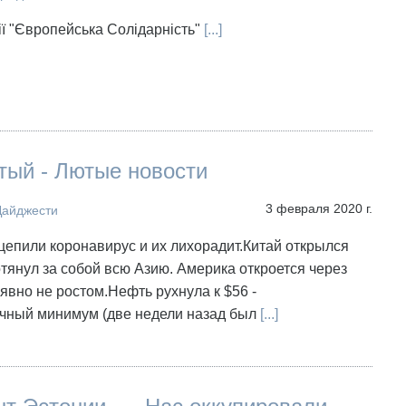
ї "Європейська Солідарність"
[...]
тый - Лютые новости
3 февраля 2020 г.
Дайджести
цепили коронавирус и их лихорадит.Китай открылся
тянул за собой всю Азию. Америка откроется через
 явно не ростом.Нефть рухнула к $56 -
чный минимум (две недели назад был
[...]