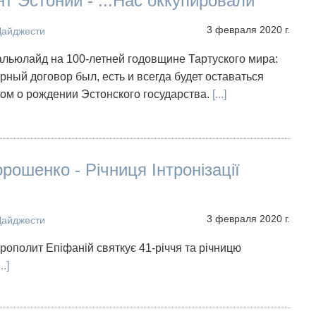
т Эстонии - ...Нас оккупировали
3 февраля 2020 г.
Дайджести
льюлайд на 100-летней годовщине Тартуского мира:
рный договор был, есть и всегда будет оставаться
ом о рождении Эстонского государства.
[...]
рошенко - Річниця Інтронізації
3 февраля 2020 г.
Дайджести
рополит Епіфаній святкує 41-річчя та річницю
..]