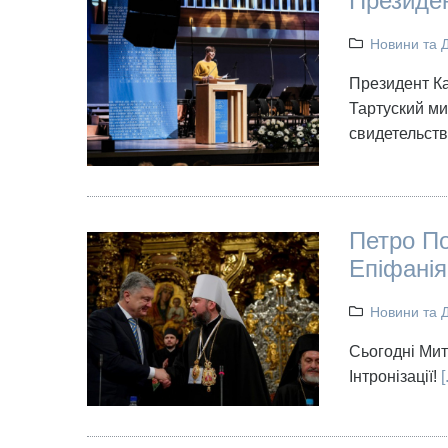
Президен
Новини та 
Президент Ка
Тартуский ми
свидетельств
Петро По
Епіфанія
Новини та 
Сьогодні Мит
Інтронізації!
[.