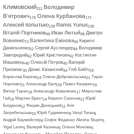
Климовский
Володимир
211
В’ятрович
Олена Курбанова
176
172
Алексей Копытько
Ramis Yunus
139
138
Віталій Портников
Иван Лютый
Дмитро
99
98
Вовнянко
Валентина Емінова
Кирилл
73
59
Данильченко
Сергей Ауслендер
Володимир
52
49
Завгородній
Юрий Христензен
Костянтин
42
42
Машовець
Олексій Петров
Валерій
40
40
Прозапас
Денис Казанский
Гліб Бабіч
35
34
29
Борислав Береза
Олена Добровольська
Тарас
24
21
Чорновіл
Александр Балу
Павел Казарин
21
20
19
Віктор Таран
Александр Коваленко
Мирослав
18
17
Гай
Мартин Брест
Кирилл Сазонов
Юрій
16
14
12
Богданов
Фашик Донецький
Агія
12
11
Загребельська
Юрій Гудименко
Vasyl Taras
10
9
8
Андрій Баумейстер
Софія Федина
Alesha Stupin
8
7
5
Yigal Levin
Валерій Калниш
Олена Монова
5
5
5
Александр Кушнарь
Михайло Подоляк
Олена