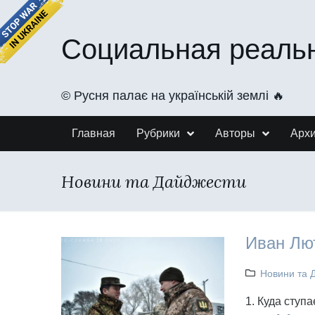
Социальная реаль
©️ Русня палає на українській землі 🔥
Главная
Рубрики
Авторы
Арх
Новини та Дайджести
Иван Лю
Новини та 
1. Куда ступ