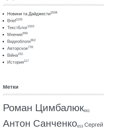
1534
Новини та Дайджести
1105
Brief
1003
ТекстБлог
999
Мнения
962
Видеоблоги
739
Авторское
292
Війна
117
История
Метки
Роман Цимбалюк
681
Антон Санченко
Сергей
653