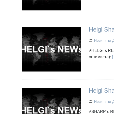
Helgi Sh
Новини та 
⚡HELGI`s REV
оптимиста):
[.
Helgi Sh
Новини та 
⚡SHARP`s RE