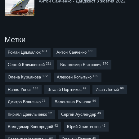
Антон Санченко - Дайджест 3 жовтня 2022
Метки
681
653
Роман Цимбалюк
Антон Санченко
211
176
Сергей Климовский
Володимир В’ятрович
172
139
Олена Курбанова
Алексей Копытько
138
99
98
Ramis Yunus
Віталій Портников
Иван Лютый
73
59
Дмитро Вовнянко
Валентина Емінова
52
49
Кирилл Данильченко
Сергей Ауслендер
42
42
Володимир Завгородній
Юрий Христензен
40
40