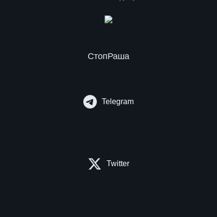
СтопРаша
Telegram
Twitter