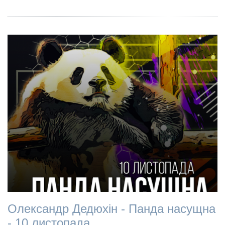
Олександр Дедюхін - Панда насущна
- 10 листопада