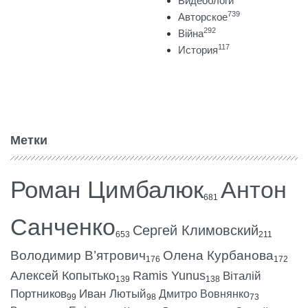
Видеоблоги
739
Авторское
292
Війна
117
История
Метки
Роман Цимбалюк
Антон
681
Санченко
Сергей Климовский
653
211
Володимир В’ятрович
Олена Курбанова
176
172
Алексей Копытько
Ramis Yunus
Віталій
139
138
Портников
Иван Лютый
Дмитро Вовнянко
99
98
73