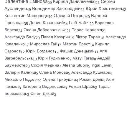
Валентина Емінова
Кирилл Данильченко
Сергей
59
52
Ауслендер
Володимир Завгородній
Юрий Христензен
49
42
42
Костянтин Машовець
Олексій Петров
Валерій
40
40
Прозапас
Денис Казанский
Гліб Бабіч
Борислав
35
34
29
Береза
Олена Добровольська
Тарас Чорновіл
24
21
21
Александр Балу
Павел Казарин
Віктор Таран
Александр
20
19
18
Коваленко
Мирослав Гай
Мартин Брест
Кирилл
17
16
14
Сазонов
Юрій Богданов
Фашик Донецький
Агія
12
12
11
Загребельська
Юрій Гудименко
Vasyl Taras
Андрій
10
9
8
Баумейстер
Софія Федина
Alesha Stupin
Yigal Levin
8
7
5
5
Валерій Калниш
Олена Монова
Александр Кушнарь
5
5
4
Михайло Подоляк
Олена Трибушна
Роман Донік
Акім
4
4
4
Галімов
Катерина Водоносова
Роман Шрайк
Тарас
3
3
3
Березовець
Євген Дикий
3
2