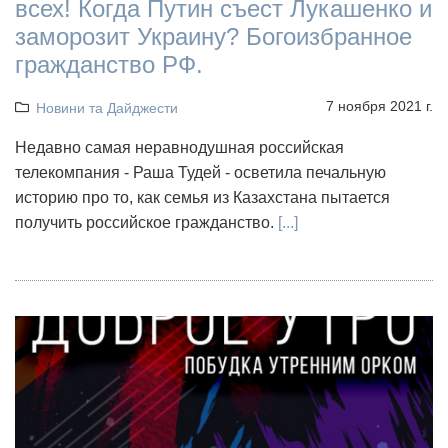
всех! Когда Путин съест Лукашенко и
заморозит Украину? Богоизбранное
гражданство РФ.
7 ноября 2021 г.
Новини та Дайджести
Недавно самая неравнодушная российская
телекомпания - Раша Тудей - осветила печальную
историю про то, как семья из Казахстана пытается
получить российское гражданство.
[...]