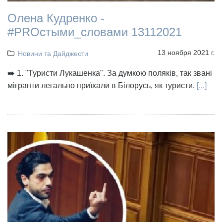
Олена Кудренко -
#PROстыми_словами 13112021
13 ноября 2021 г.
Новини та Дайджести
➡️ 1. "Туристи Лукашенка". За думкою поляків, так звані
мігранти легально приїхали в Білорусь, як туристи.
[...]