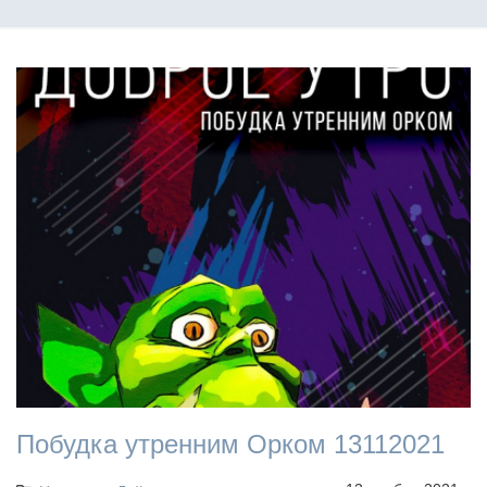
Побудка утренним Орком 13112021