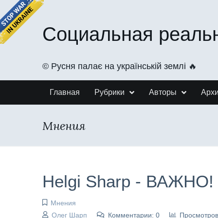
Социальная реаль
©️ Русня палає на українській землі 🔥
Главная
Рубрики
Авторы
Арх
Мнения
Helgi Sharp - ВАЖНО!
Мнения
Олег Шарп
Комментарии: 0
Просмотров