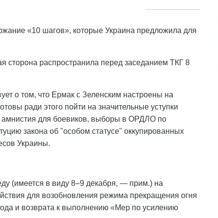
ржание «10 шагов», которые Украина предложила для
ая сторона распространила перед заседанием ТКГ 8
вует о том, что Ермак с Зеленским настроены на
готовы ради этого пойти на значительные уступки
ая амнистия для боевиков, выборы в ОРДЛО по
туцию закона об "особом статусе" оккупированных
есов Украины.
еду (имеется в виду 8–9 декабря, — прим.) на
ействия для возобновления режима прекращения огня
 года и возврата к выполнению «Мер по усилению