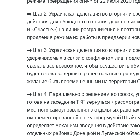
режима прекращения огня» от 22 июля 2020 год
➡️ Шаг 2. Украинская делегация во вторник и с
действия для обоюдного открытия двух новых 
и «Счастье») на линии разграничения и повтор
продления режима их работы в преддверии нов
➡️ Шаг 3. Украинская делегация во вторник и с
удерживаемых в связи с конфликтом лиц, подл
сделать все возможное, чтобы осуществить обме
будет готова завершить ранее начатые процед
желание быть перемещенными на территории 
➡️ Шаг 4. Параллельно с решением вопросов, уп
готова на заседании ТКГ вернуться к рассмотр
местного самоуправления в отдельных районах 
имплементированной в нем «формулой Штайнмай
определяет механизм введения в действие зак
отдельных районах Донецкой и Луганской област