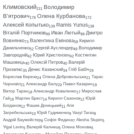
Климовский
Володимир
211
В’ятрович
Олена Курбанова
176
172
Алексей Копытько
Ramis Yunus
139
138
Віталій Портников
Иван Лютый
Дмитро
99
98
Вовнянко
Валентина Емінова
Кирилл
73
59
Данильченко
Сергей Ауслендер
Володимир
52
49
Завгородній
Юрий Христензен
Костянтин
42
42
Машовець
Олексій Петров
Валерій
40
40
Прозапас
Денис Казанский
Гліб Бабіч
35
34
29
Борислав Береза
Олена Добровольська
Тарас
24
21
Чорновіл
Александр Балу
Павел Казарин
21
20
19
Віктор Таран
Александр Коваленко
Мирослав
18
17
Гай
Мартин Брест
Кирилл Сазонов
Юрій
16
14
12
Богданов
Фашик Донецький
Агія
12
11
Загребельська
Юрій Гудименко
Vasyl Taras
10
9
8
Андрій Баумейстер
Софія Федина
Alesha Stupin
8
7
5
Yigal Levin
Валерій Калниш
Олена Монова
5
5
5
Александр Кушнарь
Михайло Подоляк
Олена