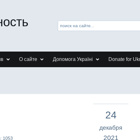
ность
ив
О сайте
Допомога Україні
Donate for Uk
24
декабря
2021
: 1053