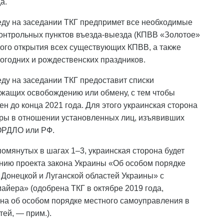
а.
реду на заседании ТКГ предпримет все необходимые
контрольных пунктов въезда-выезда (КПВВ «Золотое»
ного открытия всех существующих КПВВ, а также
огодних и рождественских праздников.
реду на заседании ТКГ предоставит списки
ежащих освобождению или обмену, с тем чтобы
н до конца 2021 года. Для этого украинская сторона
уры в отношении установленных лиц, изъявивших
ОРДЛО или РФ.
омянутых в шагах 1–3, украинская сторона будет
ению проекта закона Украины «Об особом порядке
Донецкой и Луганской областей Украины» с
ера» (одобрена ТКГ в октябре 2019 года,
она об особом порядке местного самоуправления в
ей, — прим.).