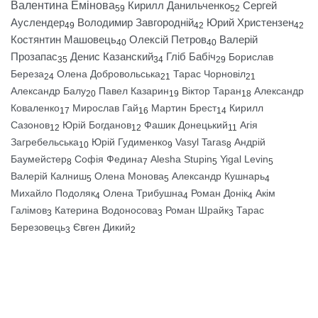
Валентина Емінова
Кирилл Данильченко
Сергей
59
52
Ауслендер
Володимир Завгородній
Юрий Христензен
49
42
42
Костянтин Машовець
Олексій Петров
Валерій
40
40
Прозапас
Денис Казанский
Гліб Бабіч
Борислав
35
34
29
Береза
Олена Добровольська
Тарас Чорновіл
24
21
21
Александр Балу
Павел Казарин
Віктор Таран
Александр
20
19
18
Коваленко
Мирослав Гай
Мартин Брест
Кирилл
17
16
14
Сазонов
Юрій Богданов
Фашик Донецький
Агія
12
12
11
Загребельська
Юрій Гудименко
Vasyl Taras
Андрій
10
9
8
Баумейстер
Софія Федина
Alesha Stupin
Yigal Levin
8
7
5
5
Валерій Калниш
Олена Монова
Александр Кушнарь
5
5
4
Михайло Подоляк
Олена Трибушна
Роман Донік
Акім
4
4
4
Галімов
Катерина Водоносова
Роман Шрайк
Тарас
3
3
3
Березовець
Євген Дикий
3
2