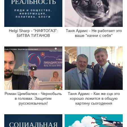
Helgi Sharp - "НАФТОГАЗ":
Таня Адамс - Не работает это
БИТВА ТИТАНОВ
ваше "начни с себя"
Роман Цимбалюк - Чернобыль
Таня Адамс - Как же сцк это
в головах. Защитим
хорошо ложится в общую
русскоязычных!
картину сьогодення