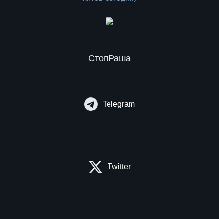
СтопРаша
Telegram
Twitter