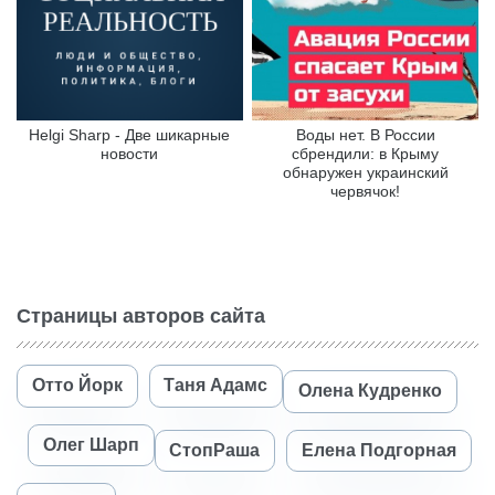
Helgi Sharp - Две шикарные
Воды нет. В России
новости
сбрендили: в Крыму
обнаружен украинский
червячок!
Страницы авторов сайта
Отто Йорк
Таня Адамс
Олена Кудренко
Олег Шарп
СтопРаша
Елена Подгорная