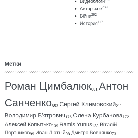
Видеоблоги
739
Авторское
292
Війна
117
История
Метки
Роман Цимбалюк
Антон
681
Санченко
Сергей Климовский
653
211
Володимир В’ятрович
Олена Курбанова
176
172
Алексей Копытько
Ramis Yunus
Віталій
139
138
Портников
Иван Лютый
Дмитро Вовнянко
99
98
73