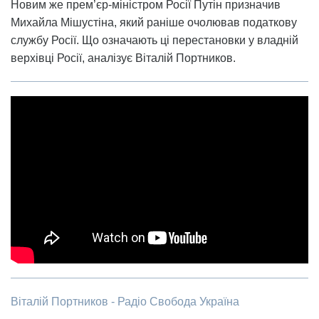
Новим же прем’єр-міністром Росії Путін призначив
Михайла Мішустіна, який раніше очолював податкову
службу Росії. Що означають ці перестановки у владній
верхівці Росії, аналізує Віталій Портников.
Віталій Портников - Радіо Свобода Україна