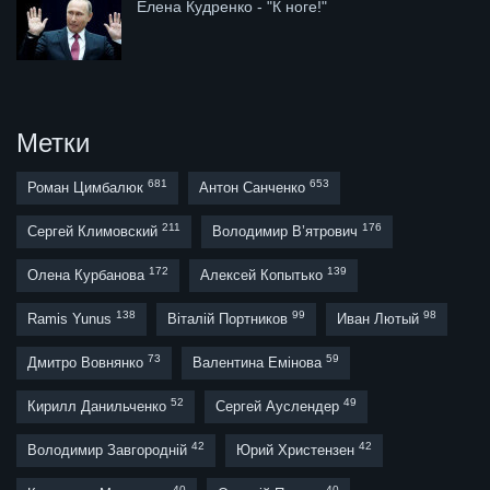
Елена Кудренко - "К ноге!"
Метки
681
653
Роман Цимбалюк
Антон Санченко
211
176
Сергей Климовский
Володимир В’ятрович
172
139
Олена Курбанова
Алексей Копытько
138
99
98
Ramis Yunus
Віталій Портников
Иван Лютый
73
59
Дмитро Вовнянко
Валентина Емінова
52
49
Кирилл Данильченко
Сергей Ауслендер
42
42
Володимир Завгородній
Юрий Христензен
40
40