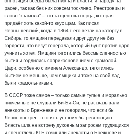
оппозиция всегда была нужна и власти, и народу на
расеи, так как без них совсем тоскливо. Реестровцы и
слово “крамола” – это та щепотка перца, которая
придаёт хоть какой-то вкус щам. Как писал
Чернышевский, когда в 1864 г. его везли на каторгу в
Сибирь, то ямщики передавали друг другу не без
гордости, что везут генерала, который бунт против царя
учинить хотел. Ямщики тяготились бессмысленностью
бытия и гордились соприкосновением с крамолой.
Цари, особенно с именем Александр, тяготились
бытием не меньше, чем ямщики и тоже на свой лад
были крамольниками.
В СССР тоже самое – только самые тупые и морально
никчемные не слушали Би-Би-Си, не рассказывали
анекдоты о Брежневе и не говорили, что если бы
Ленин воскрес, то опять устроил бы революцию.
Власть шла на встречу духовным запросам трудящихся
и спецотделы КГБ сочиняли анекдоты о Брежневе и