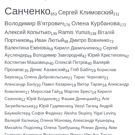
Санченко
Сергей Климовский
653
211
Володимир В’ятрович
Олена Курбанова
176
172
Алексей Копытько
Ramis Yunus
Віталій
139
138
Портников
Иван Лютый
Дмитро Вовнянко
99
98
73
Валентина Емінова
Кирилл Данильченко
Сергей
59
52
Ауслендер
Володимир Завгородній
Юрий Христензен
49
42
42
Костянтин Машовець
Олексій Петров
Валерій
40
40
Прозапас
Денис Казанский
Гліб Бабіч
Борислав
35
34
29
Береза
Олена Добровольська
Тарас Чорновіл
24
21
21
Александр Балу
Павел Казарин
Віктор Таран
Александр
20
19
18
Коваленко
Мирослав Гай
Мартин Брест
Кирилл
17
16
14
Сазонов
Юрій Богданов
Фашик Донецький
Агія
12
12
11
Загребельська
Юрій Гудименко
Vasyl Taras
Андрій
10
9
8
Баумейстер
Софія Федина
Alesha Stupin
Yigal Levin
8
7
5
5
Валерій Калниш
Олена Монова
Александр Кушнарь
5
5
4
Михайло Подоляк
Олена Трибушна
Роман Донік
Акім
4
4
4
Галімов
Катерина Водоносова
Роман Шрайк
Тарас