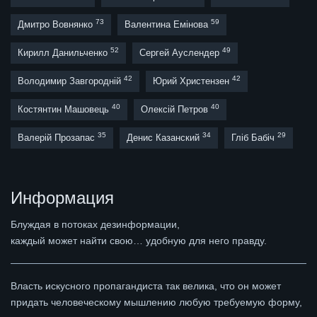
73
59
Дмитро Вовнянко
Валентина Емінова
52
49
Кирилл Данильченко
Сергей Ауслендер
42
42
Володимир Завгородній
Юрий Христензен
40
40
Костянтин Машовець
Олексій Петров
35
34
29
Валерій Прозапас
Денис Казанский
Гліб Бабіч
Информация
Блуждая в потоках дезинформации,
каждый может найти свою… удобную для него правду.
Власть искусного пропагандиста так велика, что он может
придать человеческому мышлению любую требуемую форму,