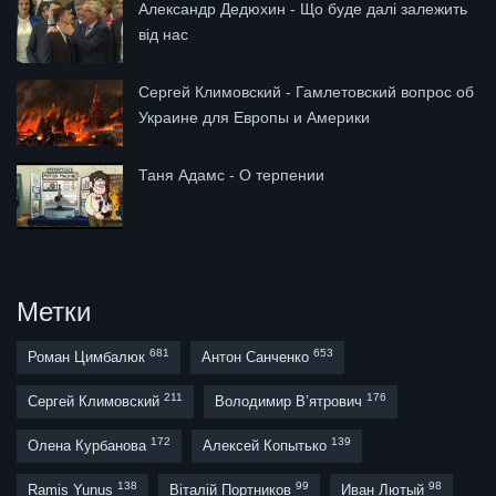
Александр Дедюхин - Що буде далі залежить
від нас
Сергей Климовский - Гамлетовский вопрос об
Украине для Европы и Америки
Таня Адамс - О терпении
Метки
681
653
Роман Цимбалюк
Антон Санченко
211
176
Сергей Климовский
Володимир В’ятрович
172
139
Олена Курбанова
Алексей Копытько
138
99
98
Ramis Yunus
Віталій Портников
Иван Лютый