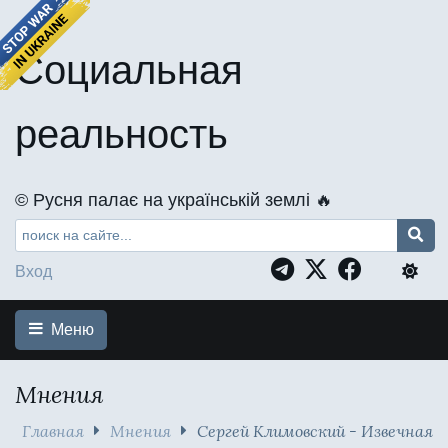
Социальная
реальность
©️ Русня палає на українській землі 🔥
Вход
Меню
Мнения
Главная
Мнения
Сергей Климовский - Извечная