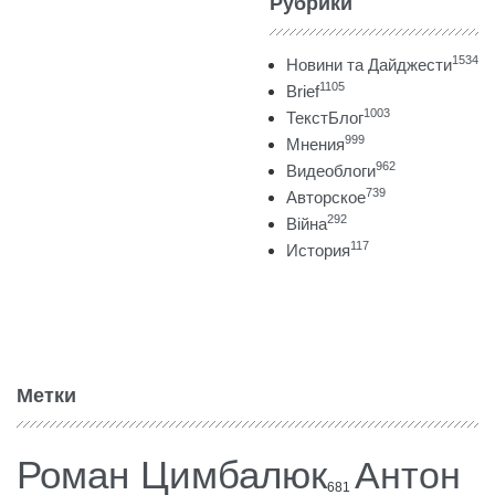
Рубрики
1534
Новини та Дайджести
1105
Brief
1003
ТекстБлог
999
Мнения
962
Видеоблоги
739
Авторское
292
Війна
117
История
Метки
Роман Цимбалюк
Антон
681