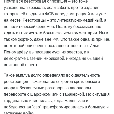
Почти вся реестровая оппозиция – это тоже
узаконенная крамола, если забыть про те задания,
которые ей выдали в ФСБ перед эмиграцией или уже
на месте. Реестровцы – это литературно-медийный, а
не политический феномен. Поэтому бессмысленно
ждать от них чего-то большего, чем комментарии. Им и
так комфортно, даже вне РФ. Это также одна из причин,
по которой они очень прохладно относятся к Илье
Пономарёву, выписавшемуся из реестра, и к
демократке Евгении Чириковой, никогда не бывшей
вписанной в него.
Такое амплуа долго определяло всю деятельность
реестровцев – смакование секретов кремлёвского
двора и бесконечные разговоры о дворцовом
перевороте с шарфиком или с табакеркой. Но ситуация
кардинально изменилась, когда маленькая и
победоносная “сво” трансформировалась в большую и
затяжную войну.