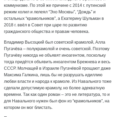
коммунизме. По этой же причине с 2014 г. путинский
режим холил и лелеял “Эхо Москвы”, “Дождь” и
остальных “крамольников”, а Екатерину Шульман в
2018 г. ввёл в Совет при царе по развитию
гражданского общества и правам человека.
Владимир Высоцкий был советской крамолой, Алла
Пугачёва – полукрамолой и очень советской. Поэтому
Пугачёву никогда не объявят иноагентом, поскольку
тогда придётся объявить иноагентом Брежнева и весь
СССР. Молчащей в Израиле Пугачёвой прощают даже
Максима Галкина, лишь бы не разрушать идиллию
любви власти и народа к крамоле. Из Навального тоже
сделали допустимую крамолу, но более адекватную
времени. Так как один роман – это не литература, то и
для Навального нужен был фон из “крамольников”, на
котором он мог блистать.