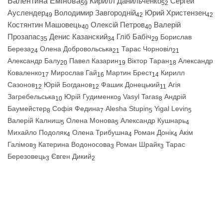
Валентина Емінова
Кирилл Данильченко
Сергей
59
52
Ауслендер
Володимир Завгородній
Юрий Христензен
49
42
42
Костянтин Машовець
Олексій Петров
Валерій
40
40
Прозапас
Денис Казанский
Гліб Бабіч
Борислав
35
34
29
Береза
Олена Добровольська
Тарас Чорновіл
24
21
21
Александр Балу
Павел Казарин
Віктор Таран
Александр
20
19
18
Коваленко
Мирослав Гай
Мартин Брест
Кирилл
17
16
14
Сазонов
Юрій Богданов
Фашик Донецький
Агія
12
12
11
Загребельська
Юрій Гудименко
Vasyl Taras
Андрій
10
9
8
Баумейстер
Софія Федина
Alesha Stupin
Yigal Levin
8
7
5
5
Валерій Калниш
Олена Монова
Александр Кушнарь
5
5
4
Михайло Подоляк
Олена Трибушна
Роман Донік
Акім
4
4
4
Галімов
Катерина Водоносова
Роман Шрайк
Тарас
3
3
3
Березовець
Євген Дикий
3
2