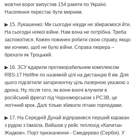
жовтня ворог випустив 154 ракети по Україні.
Населення перестає бути мирним.
▶ 15. Лукашенко: Ми сьогодні нікуди не збираємося йти.
На сьогодні ніякої війни. Нам вона не потрібна. Треба
заспокоїтися. Кожен повинен робити свою справу, якщо
ми хочемо, щоб не було війни. Справа пюрера –
брехати як Троцький.
▶ 16. ЗСУ вдарили протикорабельним комплексом
RBS-17 Hellfire по наземній цілі на дистанцію 8 км. Для
цього підсвітили загоризонтну ціль лазерною указкою з
дрона. Ну, після того, як вони вночі влучили в
російський фрегат під Чорноморськом з РСЗВ, це
логічний крок. Далі тільки збивати літаки торпедами.
▶ 17. На Середній Дунай відправився перший караван
з рудою з Ізмаїла. Вийшов у рейс теплохід «Капитан
Жидков». Порт призначення - Смедерево (Сербія). У