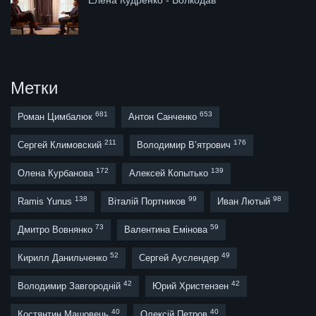
Елена Кудренко - Волкодав
Метки
681
653
Роман Цимбалюк
Антон Санченко
211
176
Сергей Климовский
Володимир В’ятрович
172
139
Олена Курбанова
Алексей Копытько
138
99
98
Ramis Yunus
Віталій Портников
Иван Лютый
73
59
Дмитро Вовнянко
Валентина Емінова
52
49
Кирилл Данильченко
Сергей Ауслендер
42
42
Володимир Завгородній
Юрий Христензен
40
40
Костянтин Машовець
Олексій Петров