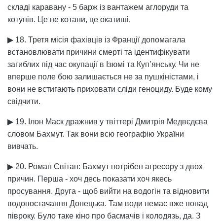
складі каравану - 5 барж із вантажем аглоруди та
котунів. Це не котани, це окатиші.
▶ 18. Третя місія фахівців із Франції допомагала
встановлювати причини смерті та ідентифікувати
загиблих під час окупації в Ізюмі та Куп’янську. Чи не
вперше поле бою залишається не за пушкіністами, і
вони не встигають приховати сліди геноциду. Буде кому
свідчити.
▶ 19. Ілон Маск дражнив у твіттері Дмитрія Медвєдєва
словом Бахмут. Так вони всю географію України
вивчать.
▶ 20. Роман Світан: Бахмут потрібен агресору з двох
причин. Перша - хоч десь показати хоч якесь
просування. Друга - щоб вийти на водогін та відновити
водопостачання Донецька. Там води немає вже понад
півроку. Було таке кіно про басмачів і колодязь, да. З