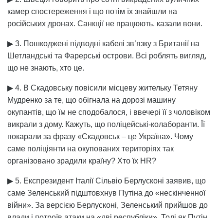
камер спостереження і що потім їх знайшли на
російських дронах. Санкції не працюють, казали вони.
▶ 3. Пошкоджені підводні кабелі зв’язку з Британії на
Шетландські та Фарерські острови. Всі роблять вигляд,
що не знають, хто це.
▶ 4. В Скадовську повісили місцеву жительку Тетяну
Мудренко за те, що обігнала на дорозі машину
окупантів, що їм не сподобалося, і ввечері її з чоловіком
викрали з дому. Кажуть, що поліцейські-колаборанти. Її
покарали за фразу «Скадовськ – це Україна». Чому
саме поліціянти на окупованих територіях так
організовано зрадили країну? Хто їх HR?
▶ 5. Експрезидент Італії Сільвіо Берлусконі заявив, що
саме Зеленський підштовхнув Путіна до «нескінченної
війни». За версією Берлусконі, Зеленський прийшов до
влади і потроїв атаки на «дві республіки». Тоді як Путін