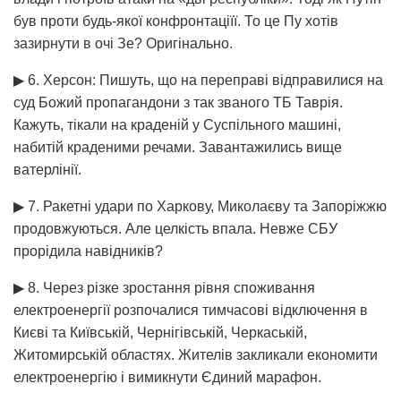
був проти будь-якої конфронтаціїї. То це Пу хотів
зазирнути в очі Зе? Оригінально.
▶ 6. Херсон: Пишуть, що на переправі відправилися на
суд Божий пропагандони з так званого ТБ Таврія.
Кажуть, тікали на краденій у Суспільного машині,
набитій краденими речами. Завантажились вище
ватерлінії.
▶ 7. Ракетні удари по Харкову, Миколаєву та Запоріжжю
продовжуються. Але целкість впала. Невже СБУ
прорідила навідників?
▶ 8. Через різке зростання рівня споживання
електроенергії розпочалися тимчасові відключення в
Києві та Київській, Чернігівській, Черкаській,
Житомирській областях. Жителів закликали економити
електроенергію і вимикнути Єдиний марафон.