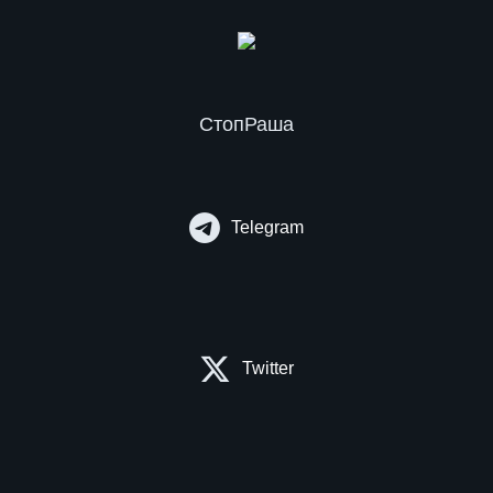
СтопРаша
Telegram
Twitter