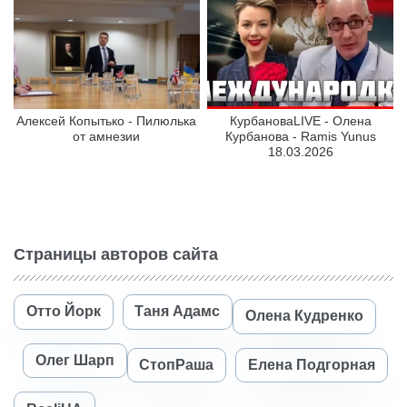
Алексей Копытько - Пилюлька
КурбановаLIVE - Олена
от амнезии
Курбанова - Ramis Yunus
18.03.2026
Страницы авторов сайта
Отто Йорк
Таня Адамс
Олена Кудренко
Олег Шарп
СтопРаша
Елена Подгорная