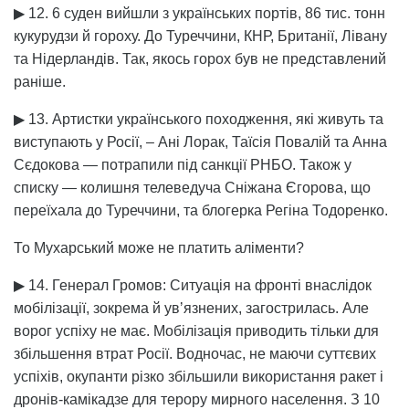
▶ 12. 6 суден вийшли з українських портів, 86 тис. тонн
кукурудзи й гороху. До Туреччини, КНР, Британії, Лівану
та Нідерландів. Так, якось горох був не представлений
раніше.
▶ 13. Артистки українського походження, які живуть та
виступають у Росії, – Ані Лорак, Таїсія Повалій та Анна
Сєдокова — потрапили під санкції РНБО. Також у
списку — колишня телеведуча Сніжана Єгорова, що
переїхала до Туреччини, та блогерка Регіна Тодоренко.
То Мухарський може не платить аліменти?
▶ 14. Генерал Громов: Ситуація на фронті внаслідок
мобілізації, зокрема й увʼязнених, загострилась. Але
ворог успіху не має. Мобілізація приводить тільки для
збільшення втрат Росії. Водночас, не маючи суттєвих
успіхів, окупанти різко збільшили використання ракет і
дронів-камікадзе для терору мирного населення. З 10