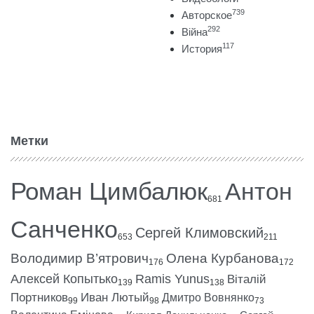
739
Авторское
292
Війна
117
История
Метки
Роман Цимбалюк
Антон
681
Санченко
Сергей Климовский
653
211
Володимир В’ятрович
Олена Курбанова
176
172
Алексей Копытько
Ramis Yunus
Віталій
139
138
Портников
Иван Лютый
Дмитро Вовнянко
99
98
73