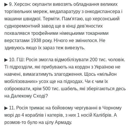
▶ 9. Херсон: окупанти вивозять обладнання великих
торгівельних мереж, медапаратуру з онкодиспансера і
машини швидкої. Терміти. Пам'ятаю, що херсонський
судноремонтний завод ще в кінці дев'яностих
похвалявся трофейними німецькими токарними
верстатами 1938 року. Нічого не змінилося. Не
здивуюсь якщо їх зараз теж вивезуть.
▶ 10. ГШ: Росія змогла відмобілізувати 200 тис. чоловік.
Ті підрозділи, які прибувають на кордон з Україною не
навчені, вимагатимуть злагодження. Щось «мільйон
мобілізованих» усох ще на підходах. Чи є чим їх
озброювати, крім 500 тис. шабель, які зберігаються десь
на Далекому Сході?
▶ 11. Росія тримає на бойовому чергуванні в Чорному
морі до 4 кораблів і катерів, з них 1 носій Калібрів. А
розмов-то було на цілу Армаду.