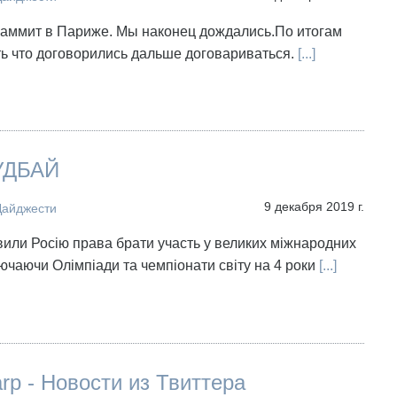
саммит в Париже. Мы наконец дождались.По итогам
ь что договорились дальше договариваться.
[...]
УДБАЙ
9 декабря 2019 г.
Дайджести
ли Росію права брати участь у великих міжнародних
лючаючи Олімпіади та чемпіонати світу на 4 роки
[...]
arp - Новости из Твиттера