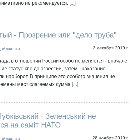
тимативно не рекомендуется.
[...]
ый - Прозрение или "дело труба"
3 декабря 2019 г.
Дайджести
ада в отношении России особо не меняется - вначале
ие статус-кво до агрессии, затем - наказание
ли наоборот. В принципе это особого значения не
еремены мест слагаемых сумма
[...]
убківський - Зеленський не
ся на саміт НАТО
28 ноября 2019 г.
Дайджести