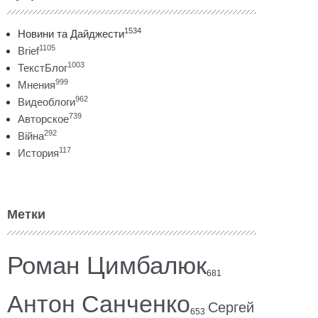
1534
Новини та Дайджести
1105
Brief
1003
ТекстБлог
999
Мнения
962
Видеоблоги
739
Авторское
292
Війна
117
История
Метки
Роман Цимбалюк
681
Антон Санченко
Сергей
653