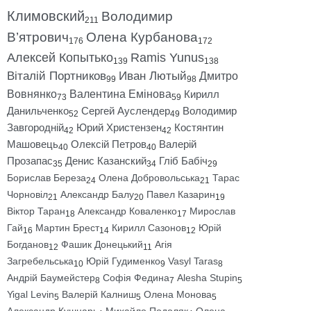
Климовский
Володимир
211
В’ятрович
Олена Курбанова
176
172
Алексей Копытько
Ramis Yunus
139
138
Віталій Портников
Иван Лютый
Дмитро
99
98
Вовнянко
Валентина Емінова
Кирилл
73
59
Данильченко
Сергей Ауслендер
Володимир
52
49
Завгородній
Юрий Христензен
Костянтин
42
42
Машовець
Олексій Петров
Валерій
40
40
Прозапас
Денис Казанский
Гліб Бабіч
35
34
29
Борислав Береза
Олена Добровольська
Тарас
24
21
Чорновіл
Александр Балу
Павел Казарин
21
20
19
Віктор Таран
Александр Коваленко
Мирослав
18
17
Гай
Мартин Брест
Кирилл Сазонов
Юрій
16
14
12
Богданов
Фашик Донецький
Агія
12
11
Загребельська
Юрій Гудименко
Vasyl Taras
10
9
8
Андрій Баумейстер
Софія Федина
Alesha Stupin
8
7
5
Yigal Levin
Валерій Калниш
Олена Монова
5
5
5
Александр Кушнарь
Михайло Подоляк
Олена