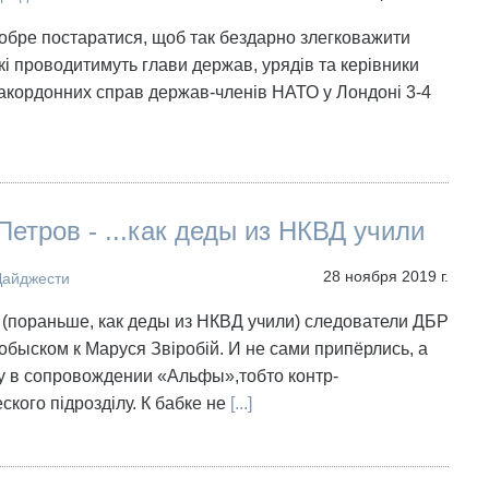
обре постаратися, щоб так бездарно злегковажити
які проводитимуть глави держав, урядів та керівники
закордонних справ держав-членів НАТО у Лондоні 3-4
Петров - ...как деды из НКВД учили
28 ноября 2019 г.
Дайджести
, (пораньше, как деды из НКВД учили) следователи ДБР
обыском к Маруся Звіробій. И не сами припёрлись, а
у в сопровождении «Альфы»,тобто контр-
ского підрозділу. К бабке не
[...]