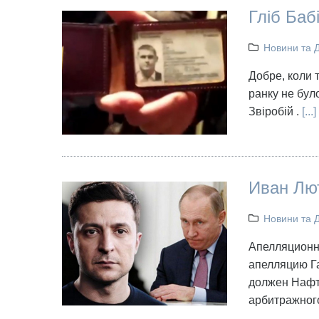
Гліб Баб
Новини та 
Добре, коли т
ранку не бул
Звіробій .
[...]
Иван Лют
Новини та 
Апелляционн
апелляцию Га
должен Нафто
арбитражног