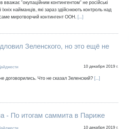
в вважає "окупаційним контингентом" не російські
і їхніх найманців, які зараз здійснюють контроль над
саме миротворчий контингент ООН.
[...]
дловил Зеленского, но это ещё не
10 декабря 2019 г.
Дайджести
е договорились. Что не сказал Зеленский?
[...]
а - По итогам саммита в Париже
10 декабря 2019 г.
Дайджести