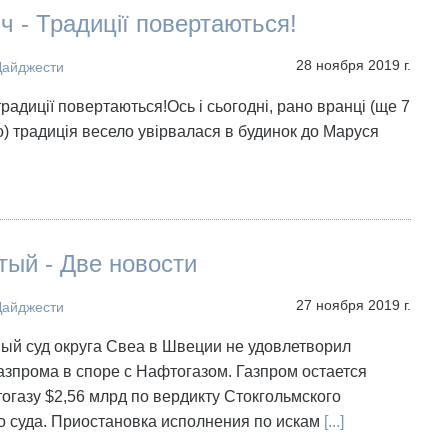
іч - Традиції повертаються!
28 ноября 2019 г.
Дайджести
радиції повертаються!Ось і сьогодні, рано вранці (ще 7
о) традиція весело увірвалася в будинок до Маруся
ый - Две новости
27 ноября 2019 г.
Дайджести
ый суд округа Свеа в Швеции не удовлетворил
зпрома в споре с Нафтогазом. Газпром остается
газу $2,56 млрд по вердикту Стокгольмского
о суда. Приостановка исполнения по искам
[...]