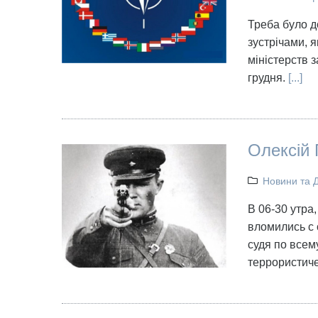
Треба було д
зустрічами, 
міністерств 
грудня.
[...]
Олексій 
Новини та 
В 06-30 утра
вломились с 
судя по всем
террористиче