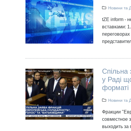
Новини та 
tZE inform -
вставками: 1
переговорах 
представите
Спільна 
у Раді щ
форматі
Новини та 
Фракции "Евр
совместное з
выходить за 