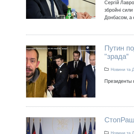
Сергій Лавро
збройні сили 
Донбасом, а 
Путин по
"зрада”
Новини та 
Президенты н
СтопРаш
Новини та 