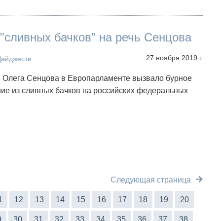
"сливных бачков" на речь Сенцова
27 ноября 2019 г.
Дайджести
 Олега Сенцова в Европарламенте вызвало бурное
ие из сливных бачков на российских федеральных
Следующая страница
1
12
13
14
15
16
17
18
19
20
9
30
31
32
33
34
35
36
37
38