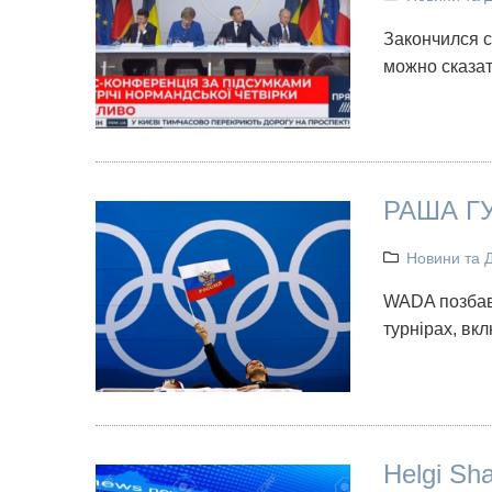
Закончился 
можно сказат
РАША Г
Новини та 
WADA позбави
турнірах, вк
Helgi Sh