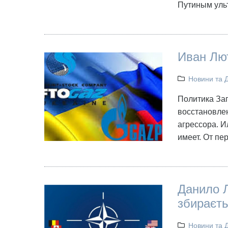
Путиным уль
Иван Лют
Новини та 
Политика Зап
восстановлен
агрессора. И
имеет. От п
Данило Л
збираєть
Новини та 