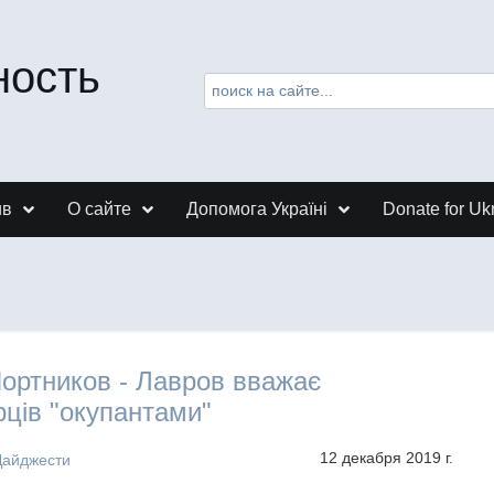
ность
ив
О сайте
Допомога Україні
Donate for Uk
Портников - Лавров вважає
ців "окупантами"
12 декабря 2019 г.
Дайджести