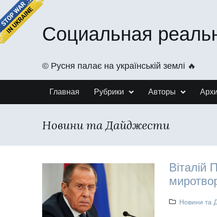
Социальная реаль
©️ Русня палає на українській землі 🔥
Главная
Рубрики
Авторы
Арх
Новини та Дайджести
Віталій 
миротвор
Новини та 