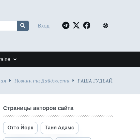
Вход
raine
ная
Новини та Дайджести
РАША ГУДБАЙ
Страницы авторов сайта
Отто Йорк
Таня Адамс