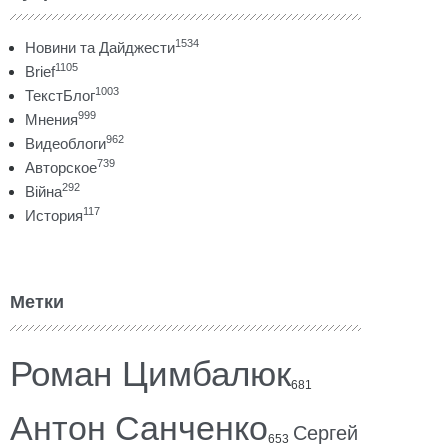
1534
Новини та Дайджести
1105
Brief
1003
ТекстБлог
999
Мнения
962
Видеоблоги
739
Авторское
292
Війна
117
История
Метки
Роман Цимбалюк
681
Антон Санченко
Сергей
653