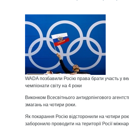
WADA позбавили Росію права брати участь у ве
чемпіонати світу на 4 роки
Виконком Всесвітнього антидопінгового агентст
змагань на чотири роки.
Як покарання Росію відсторонили на чотири ро
заборонило проводити на території Росії міжнар