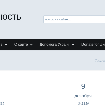
ность
ив
О сайте
Допомога Україні
Donate for Uk
Глав
9
декабря
2019
512