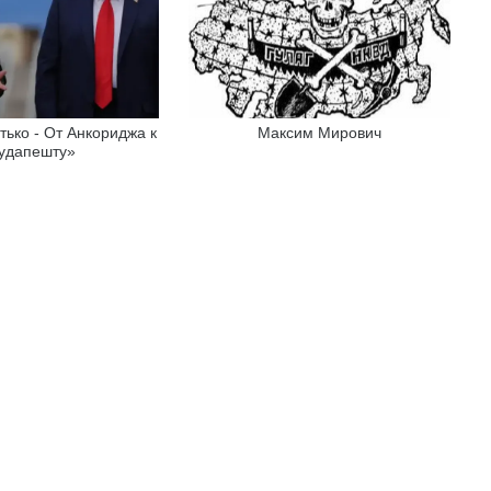
тько - От Анкориджа к
Максим Мирович
удапешту»