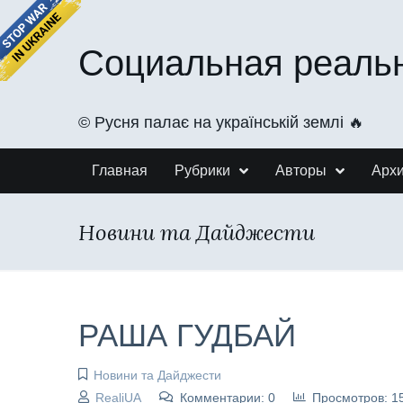
Социальная реаль
©️ Русня палає на українській землі 🔥
Главная
Рубрики
Авторы
Арх
Новини та Дайджести
РАША ГУДБАЙ
Новини та Дайджести
RealiUA
Комментарии: 0
Просмотров: 1