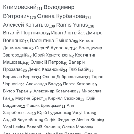
Климовский
Володимир
211
В’ятрович
Олена Курбанова
176
172
Алексей Копытько
Ramis Yunus
139
138
Віталій Портников
Иван Лютый
Дмитро
99
98
Вовнянко
Валентина Емінова
Кирилл
73
59
Данильченко
Сергей Ауслендер
Володимир
52
49
Завгородній
Юрий Христензен
Костянтин
42
42
Машовець
Олексій Петров
Валерій
40
40
Прозапас
Денис Казанский
Гліб Бабіч
35
34
29
Борислав Береза
Олена Добровольська
Тарас
24
21
Чорновіл
Александр Балу
Павел Казарин
21
20
19
Віктор Таран
Александр Коваленко
Мирослав
18
17
Гай
Мартин Брест
Кирилл Сазонов
Юрій
16
14
12
Богданов
Фашик Донецький
Агія
12
11
Загребельська
Юрій Гудименко
Vasyl Taras
10
9
8
Андрій Баумейстер
Софія Федина
Alesha Stupin
8
7
5
Yigal Levin
Валерій Калниш
Олена Монова
5
5
5
Александр Кушнарь
Михайло Подоляк
Олена