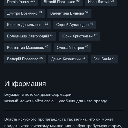
138
99
98
Ramis Yunus
Віталій Портников
Иван Лютый
73
59
Дмитро Вовнянко
Валентина Емінова
52
49
Кирилл Данильченко
Сергей Ауслендер
42
42
Володимир Завгородній
Юрий Христензен
40
40
Костянтин Машовець
Олексій Петров
35
34
29
Валерій Прозапас
Денис Казанский
Гліб Бабіч
Информация
Блуждая в потоках дезинформации,
каждый может найти свою… удобную для него правду.
Власть искусного пропагандиста так велика, что он может
придать человеческому мышлению любую требуемую форму,