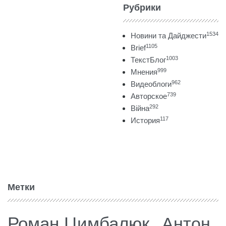
Рубрики
1534
Новини та Дайджести
1105
Brief
1003
ТекстБлог
999
Мнения
962
Видеоблоги
739
Авторское
292
Війна
117
История
Метки
Роман Цимбалюк
Антон