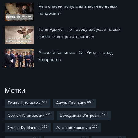
Чем опасен популизм власти во время
пандемии?
Таня Адамс - По поводу вируса и наших
зелёных «отцов отечества»
Алексей Копытько - Эр-Рияд – город
контрастов
Метки
681
653
Роман Цимбалюк
Антон Санченко
211
176
Сергей Климовский
Володимир В’ятрович
172
139
Олена Курбанова
Алексей Копытько