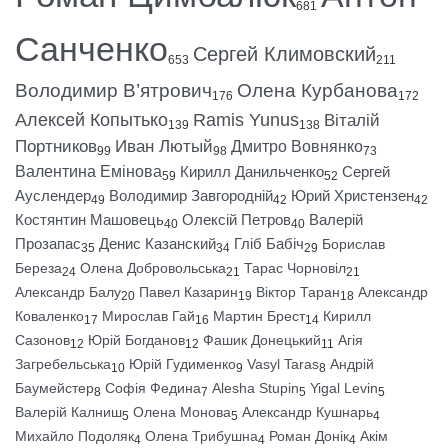
681
Санченко
Сергей Климовский
653
211
Володимир В’ятрович
Олена Курбанова
176
172
Алексей Копытько
Ramis Yunus
Віталій
139
138
Портников
Иван Лютый
Дмитро Вовнянко
99
98
73
Валентина Емінова
Кирилл Данильченко
Сергей
59
52
Ауслендер
Володимир Завгородній
Юрий Христензен
49
42
42
Костянтин Машовець
Олексій Петров
Валерій
40
40
Прозапас
Денис Казанский
Гліб Бабіч
Борислав
35
34
29
Береза
Олена Добровольська
Тарас Чорновіл
24
21
21
Александр Балу
Павел Казарин
Віктор Таран
Александр
20
19
18
Коваленко
Мирослав Гай
Мартин Брест
Кирилл
17
16
14
Сазонов
Юрій Богданов
Фашик Донецький
Агія
12
12
11
Загребельська
Юрій Гудименко
Vasyl Taras
Андрій
10
9
8
Баумейстер
Софія Федина
Alesha Stupin
Yigal Levin
8
7
5
5
Валерій Калниш
Олена Монова
Александр Кушнарь
5
5
4
Михайло Подоляк
Олена Трибушна
Роман Донік
Акім
4
4
4