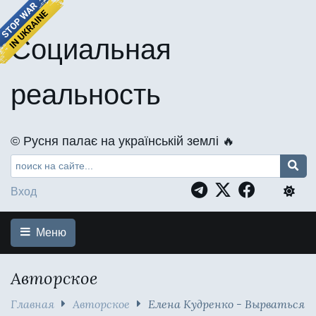
Социальная
реальность
©️ Русня палає на українській землі 🔥
Вход
Меню
Авторское
Главная
Авторское
Елена Кудренко - Вырваться