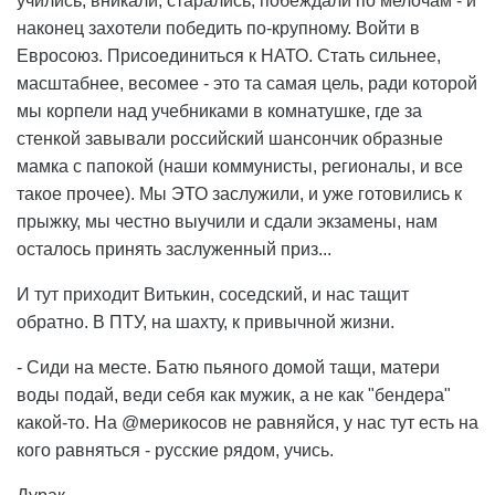
учились, вникали, старались, побеждали по мелочам - и
наконец захотели победить по-крупному. Войти в
Евросоюз. Присоединиться к НАТО. Стать сильнее,
масштабнее, весомее - это та самая цель, ради которой
мы корпели над учебниками в комнатушке, где за
стенкой завывали российский шансончик образные
мамка с папокой (наши коммунисты, регионалы, и все
такое прочее). Мы ЭТО заслужили, и уже готовились к
прыжку, мы честно выучили и сдали экзамены, нам
осталось принять заслуженный приз...
И тут приходит Витькин, соседский, и нас тащит
обратно. В ПТУ, на шахту, к привычной жизни.
- Сиди на месте. Батю пьяного домой тащи, матери
воды подай, веди себя как мужик, а не как "бендера"
какой-то. На @мерикосов не равняйся, у нас тут есть на
кого равняться - русские рядом, учись.