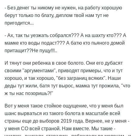
- Без денег ты никому не нужен, на работу хорошую
берут только по блату, диплом твой нам тут не
пригодится...
- Ах, так ты уезжать собрался??? А на шахту кто??? А
мамке кто воды подаст??? А батю кто пьяного домой
притащит??Не пущу!!!..
И тянут они ребенка в свое болото. Они его дубасят
своими "аргументами", приводят примеры, что и тут
хорошо, и так хорошо, "без заграниц всяких". Наши
деды тут жили, батя тут вырос, мамка тут прожила, "что
ж ты нас позоришь?!"
Вот у меня такое стойкое ощущение, что у меня был
шанс вырваться из такого болота в масштабе всей
страны еще до выборов 2019 года. Вернее, не у меня -
у меня СО всей страной. Нам вместе. Мы такие -