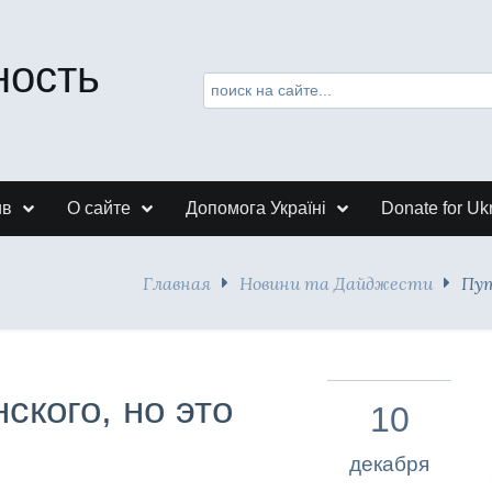
ность
ив
О сайте
Допомога Україні
Donate for Uk
Главная
Новини та Дайджести
Пут
ского, но это
10
декабря