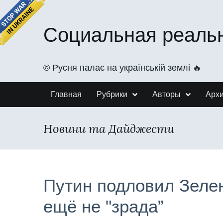
Социальная реаль
©️ Русня палає на українській землі 🔥
Главная
Рубрики
Авторы
Арх
Новини та Дайджести
Путин подловил Зелен
ещё не "зрада”