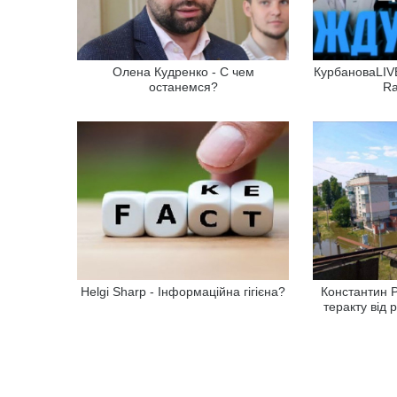
Олена Кудренко - С чем
КурбановаLIVE
останемся?
Ra
Helgi Sharp - Інформаційна гігієна?
Константин Р
теракту від 