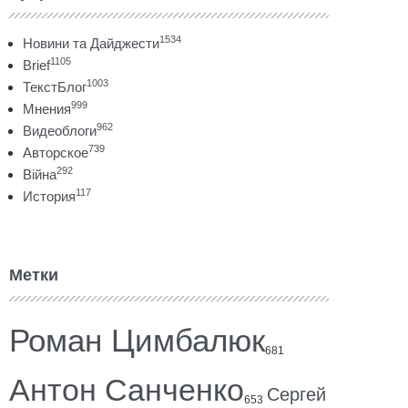
1534
Новини та Дайджести
1105
Brief
1003
ТекстБлог
999
Мнения
962
Видеоблоги
739
Авторское
292
Війна
117
История
Метки
Роман Цимбалюк
681
Антон Санченко
Сергей
653