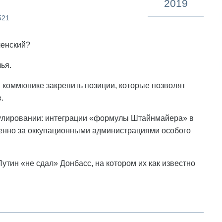
2019
521
ленский?
ья.
м коммюнике закрепить позиции, которые позволят
.
гулировании: интеграции «формулы Штайнмайера» в
менно за оккупационными администрациями особого
 Путин «не сдал» Донбасс, на котором их как известно