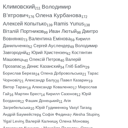
Климовский
Володимир
211
В’ятрович
Олена Курбанова
176
172
Алексей Копытько
Ramis Yunus
139
138
Віталій Портников
Иван Лютый
Дмитро
99
98
Вовнянко
Валентина Емінова
Кирилл
73
59
Данильченко
Сергей Ауслендер
Володимир
52
49
Завгородній
Юрий Христензен
Костянтин
42
42
Машовець
Олексій Петров
Валерій
40
40
Прозапас
Денис Казанский
Гліб Бабіч
35
34
29
Борислав Береза
Олена Добровольська
Тарас
24
21
Чорновіл
Александр Балу
Павел Казарин
21
20
19
Віктор Таран
Александр Коваленко
Мирослав
18
17
Гай
Мартин Брест
Кирилл Сазонов
Юрій
16
14
12
Богданов
Фашик Донецький
Агія
12
11
Загребельська
Юрій Гудименко
Vasyl Taras
10
9
8
Андрій Баумейстер
Софія Федина
Alesha Stupin
8
7
5
Yigal Levin
Валерій Калниш
Олена Монова
5
5
5
Александр Кушнарь
Михайло Подоляк
Олена