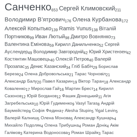
Санченко
Сергей Климовский
653
211
Володимир В’ятрович
Олена Курбанова
176
172
Алексей Копытько
Ramis Yunus
Віталій
139
138
Портников
Иван Лютый
Дмитро Вовнянко
99
98
73
Валентина Емінова
Кирилл Данильченко
Сергей
59
52
Ауслендер
Володимир Завгородній
Юрий Христензен
49
42
42
Костянтин Машовець
Олексій Петров
Валерій
40
40
Прозапас
Денис Казанский
Гліб Бабіч
Борислав
35
34
29
Береза
Олена Добровольська
Тарас Чорновіл
24
21
21
Александр Балу
Павел Казарин
Віктор Таран
Александр
20
19
18
Коваленко
Мирослав Гай
Мартин Брест
Кирилл
17
16
14
Сазонов
Юрій Богданов
Фашик Донецький
Агія
12
12
11
Загребельська
Юрій Гудименко
Vasyl Taras
Андрій
10
9
8
Баумейстер
Софія Федина
Alesha Stupin
Yigal Levin
8
7
5
5
Валерій Калниш
Олена Монова
Александр Кушнарь
5
5
4
Михайло Подоляк
Олена Трибушна
Роман Донік
Акім
4
4
4
Галімов
Катерина Водоносова
Роман Шрайк
Тарас
3
3
3