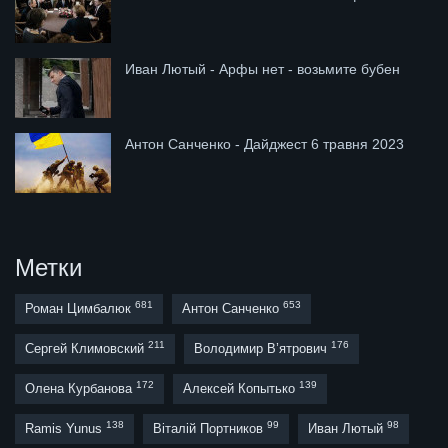
Иван Лютый - Арфы нет - возьмите бубен
Антон Санченко - Дайджест 6 травня 2023
Метки
681
653
Роман Цимбалюк
Антон Санченко
211
176
Сергей Климовский
Володимир В’ятрович
172
139
Олена Курбанова
Алексей Копытько
138
99
98
Ramis Yunus
Віталій Портников
Иван Лютый