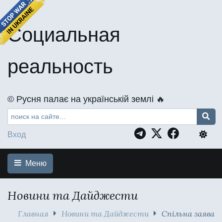
Социальная
реальность
©️ Русня палає на українській землі 🔥
Вход
Меню
Новини та Дайджести
Главная
Новини та Дайджести
Спільна заява