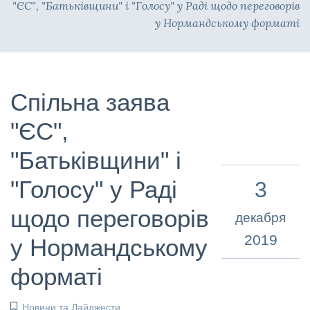
"ЄС", "Батьківщини" і "Голосу" у Раді щодо переговорів
у Нормандському форматі
Спільна заява
"ЄС",
"Батьківщини" і
"Голосу" у Раді
3
щодо переговорів
декабря
2019
у Нормандському
форматі
Новини та Дайджести