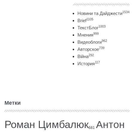
1534
Новини та Дайджести
1105
Brief
1003
ТекстБлог
999
Мнения
962
Видеоблоги
739
Авторское
292
Війна
117
История
Метки
Роман Цимбалюк
Антон
681