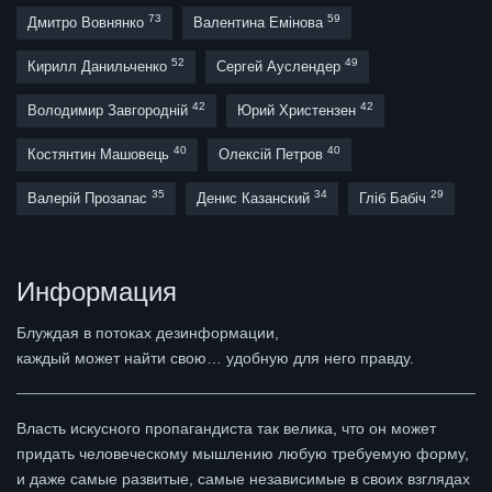
73
59
Дмитро Вовнянко
Валентина Емінова
52
49
Кирилл Данильченко
Сергей Ауслендер
42
42
Володимир Завгородній
Юрий Христензен
40
40
Костянтин Машовець
Олексій Петров
35
34
29
Валерій Прозапас
Денис Казанский
Гліб Бабіч
Информация
Блуждая в потоках дезинформации,
каждый может найти свою… удобную для него правду.
Власть искусного пропагандиста так велика, что он может
придать человеческому мышлению любую требуемую форму,
и даже самые развитые, самые независимые в своих взглядах