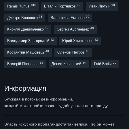
138
99
98
Ramis Yunus
Віталій Портников
Иван Лютый
73
59
Дмитро Вовнянко
Валентина Емінова
52
49
Кирилл Данильченко
Сергей Ауслендер
42
42
Володимир Завгородній
Юрий Христензен
40
40
Костянтин Машовець
Олексій Петров
35
34
29
Валерій Прозапас
Денис Казанский
Гліб Бабіч
Информация
Блуждая в потоках дезинформации,
каждый может найти свою… удобную для него правду.
Власть искусного пропагандиста так велика, что он может