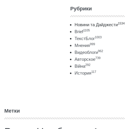
Рубрики
1534
Новини та Дайджести
1105
Brief
1003
ТекстБлог
999
Мнения
962
Видеоблоги
739
Авторское
292
Війна
117
История
Метки