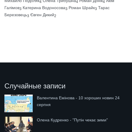
Михайло Подоляк
Олена Трибушна
Роман Донік
Акім
4
4
4
Галімов
Катерина Водоносова
Роман Шрайк
Тарас
3
3
3
Березовець
Євген Дикий
3
2
Случайные записи
Валентина Емінова - 10 хороших новин 24
серпня
Олена Кудренко - "Путін чекає зими"