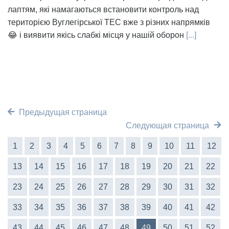
лаптям, які намагаються встановити контроль над
територією Вуглегірської ТЕС вже з різних напрямків
😂 і виявити якісь слабкі місця у нашій оборон
[...]
Предыдущая страница
Следующая страница
1
2
3
4
5
6
7
8
9
10
11
12
13
14
15
16
17
18
19
20
21
22
23
24
25
26
27
28
29
30
31
32
33
34
35
36
37
38
39
40
41
42
43
44
45
46
47
48
49
50
51
52