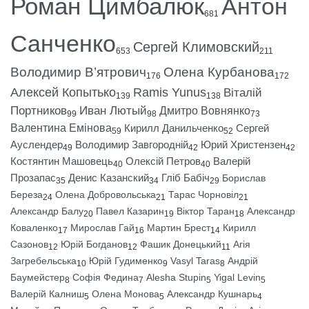
Роман Цимбалюк
Антон
681
Санченко
Сергей Климовский
653
211
Володимир В’ятрович
Олена Курбанова
176
172
Алексей Копытько
Ramis Yunus
Віталій
139
138
Портников
Иван Лютый
Дмитро Вовнянко
99
98
73
Валентина Емінова
Кирилл Данильченко
Сергей
59
52
Ауслендер
Володимир Завгородній
Юрий Христензен
49
42
42
Костянтин Машовець
Олексій Петров
Валерій
40
40
Прозапас
Денис Казанский
Гліб Бабіч
Борислав
35
34
29
Береза
Олена Добровольська
Тарас Чорновіл
24
21
21
Александр Балу
Павел Казарин
Віктор Таран
Александр
20
19
18
Коваленко
Мирослав Гай
Мартин Брест
Кирилл
17
16
14
Сазонов
Юрій Богданов
Фашик Донецький
Агія
12
12
11
Загребельська
Юрій Гудименко
Vasyl Taras
Андрій
10
9
8
Баумейстер
Софія Федина
Alesha Stupin
Yigal Levin
8
7
5
5
Валерій Калниш
Олена Монова
Александр Кушнарь
5
5
4