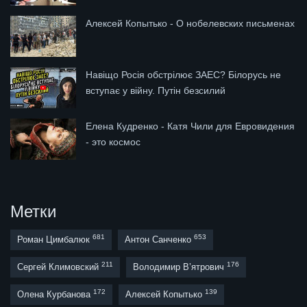
Алексей Копытько - О нобелевских письменах
Навіщо Росія обстрілює ЗАЕС? Білорусь не
вступає у війну. Путін безсилий
Елена Кудренко - Катя Чили для Евровидения
- это космос
Метки
681
653
Роман Цимбалюк
Антон Санченко
211
176
Сергей Климовский
Володимир В’ятрович
172
139
Олена Курбанова
Алексей Копытько