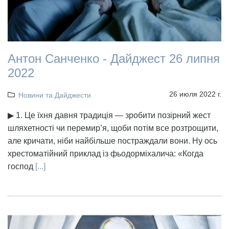
Антон Санченко - Дайджест 26 липня
2022
26 июля 2022 г.
Новини та Дайджести
▶ 1. Це їхня давня традиція — зробити позірний жест
шляхетності чи перемир’я, щоби потім все розтрощити,
але кричати, ніби найбільше постраждали вони. Ну ось
хрестоматійний приклад із фьодорміхалича: «Когда
господ
[...]