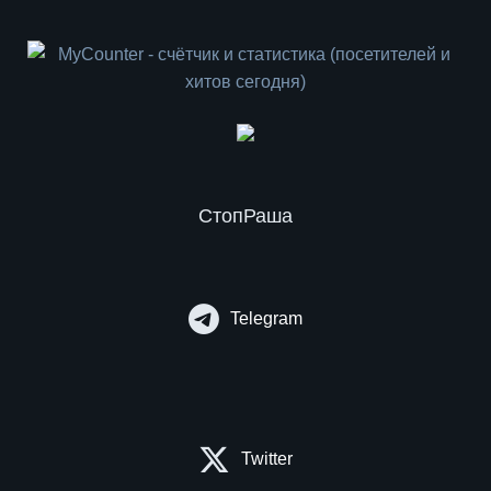
СтопРаша
Telegram
Twitter