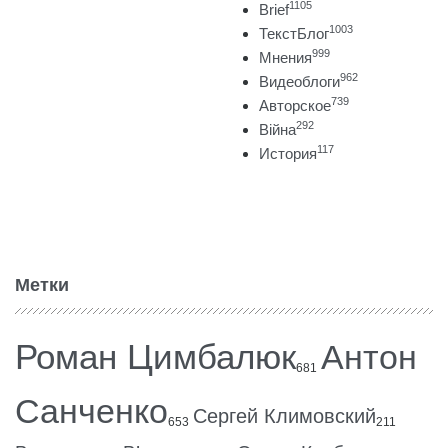
1105
Brief
1003
ТекстБлог
999
Мнения
962
Видеоблоги
739
Авторское
292
Війна
117
История
Метки
Роман Цимбалюк
Антон
681
Санченко
Сергей Климовский
653
211