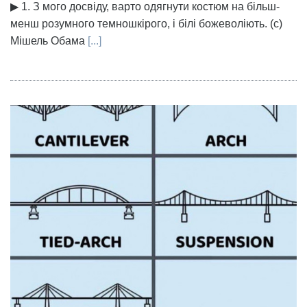
▶ 1. З мого досвіду, варто одягнути костюм на більш-
менш розумного темношкірого, і білі божеволіють. (с)
Мішель Обама
[...]