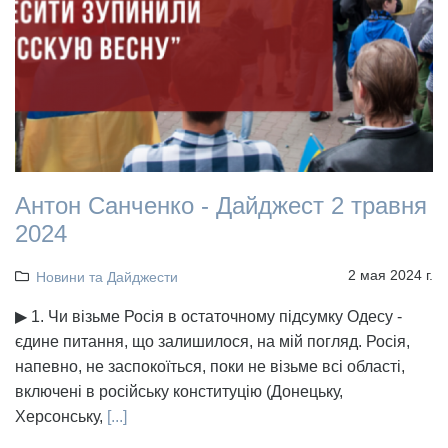
Антон Санченко - Дайджест 2 травня
2024
2 мая 2024 г.
Новини та Дайджести
▶ 1. Чи візьме Росія в остаточному підсумку Одесу -
єдине питання, що залишилося, на мій погляд. Росія,
напевно, не заспокоїться, поки не візьме всі області,
включені в російську конституцію (Донецьку,
Херсонську,
[...]