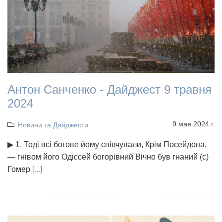
Антон Санченко - Дайджест 9 травня
2024
9 мая 2024 г.
Новини та Дайджести
▶ 1. Тоді всі богове йому співчували, Крім Посейдона,
— гнівом його Одіссей богорівний Вічно був гнаний (с)
Гомер
[...]