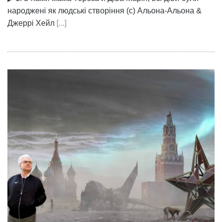
народжені як людські створіння (с) Альона-Альона &
Джеррі Хейл
[...]