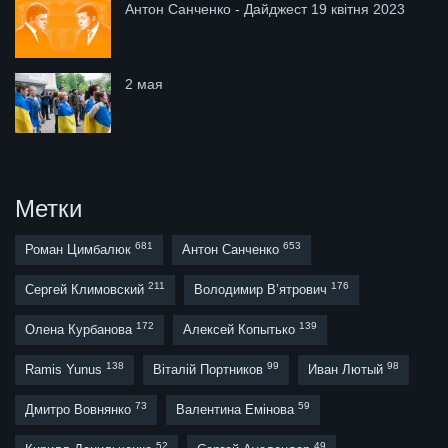
Антон Санченко - Дайджест 19 квітня 2023
2 мая
Метки
681
653
Роман Цимбалюк
Антон Санченко
211
176
Сергей Климовский
Володимир В’ятрович
172
139
Олена Курбанова
Алексей Копытько
138
99
98
Ramis Yunus
Віталій Портников
Иван Лютый
73
59
Дмитро Вовнянко
Валентина Емінова
52
49