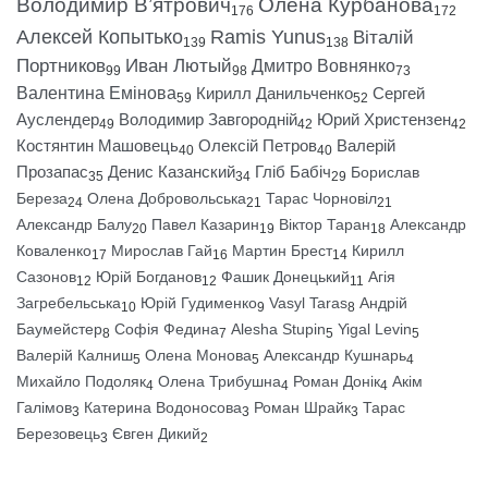
Володимир В’ятрович
Олена Курбанова
176
172
Алексей Копытько
Ramis Yunus
Віталій
139
138
Портников
Иван Лютый
Дмитро Вовнянко
99
98
73
Валентина Емінова
Кирилл Данильченко
Сергей
59
52
Ауслендер
Володимир Завгородній
Юрий Христензен
49
42
42
Костянтин Машовець
Олексій Петров
Валерій
40
40
Прозапас
Денис Казанский
Гліб Бабіч
Борислав
35
34
29
Береза
Олена Добровольська
Тарас Чорновіл
24
21
21
Александр Балу
Павел Казарин
Віктор Таран
Александр
20
19
18
Коваленко
Мирослав Гай
Мартин Брест
Кирилл
17
16
14
Сазонов
Юрій Богданов
Фашик Донецький
Агія
12
12
11
Загребельська
Юрій Гудименко
Vasyl Taras
Андрій
10
9
8
Баумейстер
Софія Федина
Alesha Stupin
Yigal Levin
8
7
5
5
Валерій Калниш
Олена Монова
Александр Кушнарь
5
5
4
Михайло Подоляк
Олена Трибушна
Роман Донік
Акім
4
4
4
Галімов
Катерина Водоносова
Роман Шрайк
Тарас
3
3
3
Березовець
Євген Дикий
3
2