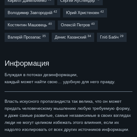
Кирилл Данильченко
Сергей Ауслендер
42
42
Володимир Завгородній
Юрий Христензен
40
40
Костянтин Машовець
Олексій Петров
35
34
29
Валерій Прозапас
Денис Казанский
Гліб Бабіч
Информация
Блуждая в потоках дезинформации,
каждый может найти свою… удобную для него правду.
Власть искусного пропагандиста так велика, что он может
придать человеческому мышлению любую требуемую форму,
и даже самые развитые, самые независимые в своих взглядах
люди не могут целиком избежать этого влияния, если их
надолго изолировать от всех других источников информации.