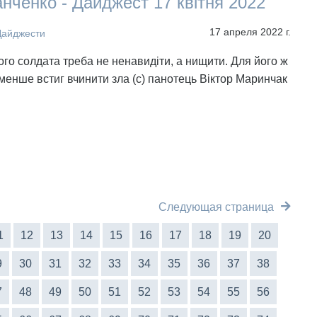
нченко - Дайджест 17 квітня 2022
17 апреля 2022 г.
Дайджести
кого солдата треба не ненавидіти, а нищити. Для його ж
 менше встиг вчинити зла (с) панотець Віктор Маринчак
Следующая страница
1
12
13
14
15
16
17
18
19
20
9
30
31
32
33
34
35
36
37
38
7
48
49
50
51
52
53
54
55
56