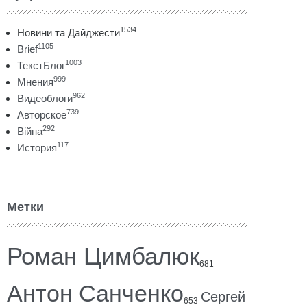
1534
Новини та Дайджести
1105
Brief
1003
ТекстБлог
999
Мнения
962
Видеоблоги
739
Авторское
292
Війна
117
История
Метки
Роман Цимбалюк
681
Антон Санченко
Сергей
653