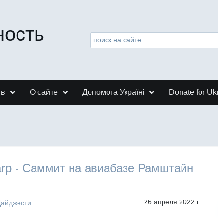
ность
ив
О сайте
Допомога Україні
Donate for Uk
arp - Саммит на авиабазе Рамштайн
26 апреля 2022 г.
Дайджести