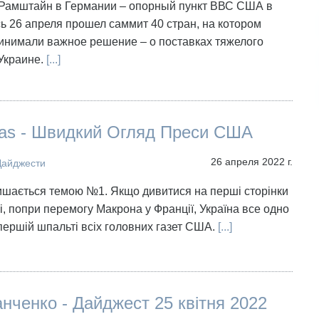
 Рамштайн в Германии – опорный пункт ВВС США в
ь 26 апреля прошел саммит 40 стран, на котором
инимали важное решение – о поставках тяжелого
Украине.
[...]
ras - Швидкий Огляд Преси США
26 апреля 2022 г.
Дайджести
лишається темою №1. Якщо дивитися на перші сторінки
ні, попри перемогу Макрона у Франції, Україна все одно
першій шпальті всіх головних газет США.
[...]
нченко - Дайджест 25 квітня 2022