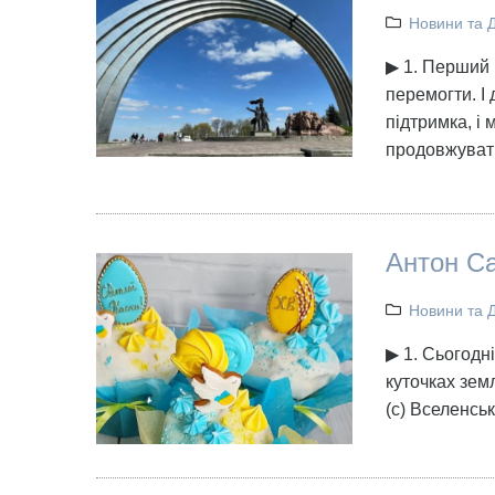
Новини та 
▶ 1. Перший 
перемогти. І
підтримка, і
продовжувати
Антон Са
Новини та 
▶ 1. Сьогодні
куточках зем
(с) Вселенсь