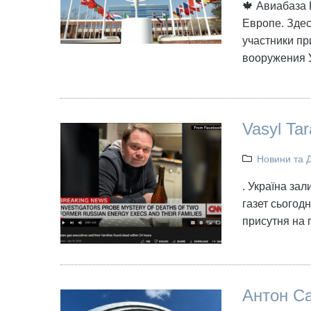
🍁 Авиабаза
Европе. Здес
участники пр
вооружения 
Vasyl Ta
Новини та 
. Україна за
газет сьогод
присутня на 
Антон Са