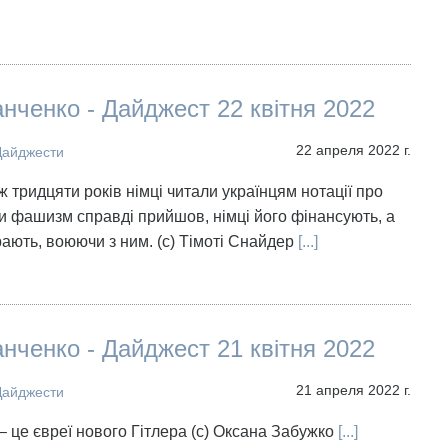
нченко - Дайджест 22 квітня 2022
22 апреля 2022 г.
Дайджести
ж тридцяти років німці читали українцям нотації про
 фашизм справді прийшов, німці його фінансують, а
рають, воюючи з ним. (с) Тімоті Снайдер
[...]
нченко - Дайджест 21 квітня 2022
21 апреля 2022 г.
Дайджести
 – це євреї нового Гітлера (с) Оксана Забужко
[...]