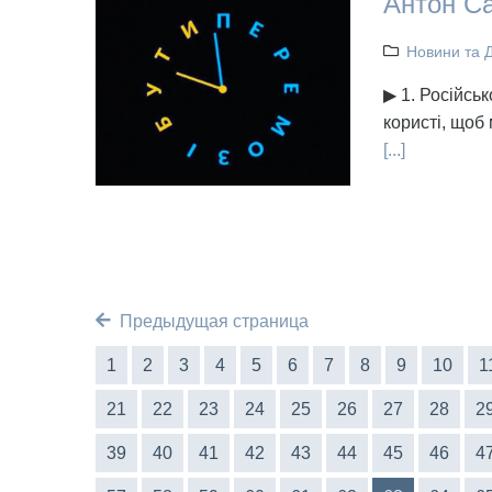
Антон Са
Новини та 
▶ 1. Російсь
користі, щоб
[...]
Предыдущая страница
1
2
3
4
5
6
7
8
9
10
1
21
22
23
24
25
26
27
28
2
39
40
41
42
43
44
45
46
4