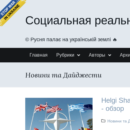
Социальная реаль
©️ Русня палає на українській землі 🔥
Главная
Рубрики
Авторы
Арх
Новини та Дайджести
Helgi Sh
- обзор
Новини та 