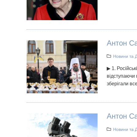
Антон Са
Новини та 
▶ 1. Російсь
відступаючи 
зберігали вс
Антон Са
Новини та 