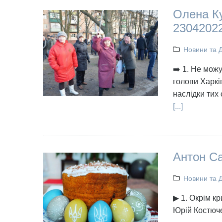
Олена К
2304202
Новини та 
➡️ 1. Не мож
голови Харкі
наслідки тих
[...]
Антон Са
Новини та 
▶ 1. Окрім к
Юрій Костюч