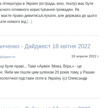
а література в Україні (естрада, кіно, театр) має бути
сного інтимного користування громадян. Як
 маєте право дивитись/слухати, але держава до цього
ати ніякого від
[...]
нченко - Дайджест 18 квітня 2022
18 апреля 2022 г.
Дайджести
ці були праві... Таки «Армія. Мова. Віра.» - це
. Якби ми пішли цим шляхом 20 років тому, у Рашки
еологічної підстави лізти в Україну. (с) Олександр