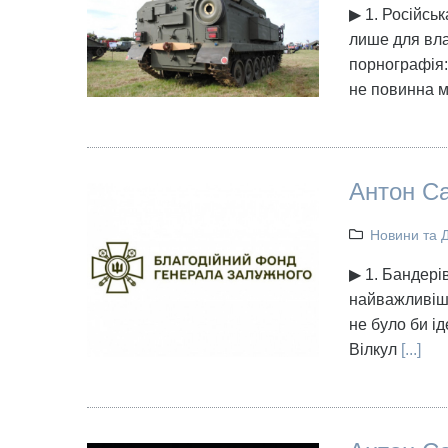
▶ 1. Російськ
лише для вла
порнографія:
не повинна м
Антон Са
Новини та 
▶ 1. Бандерів
найважливіше
не було би ід
Вілкул
[...]