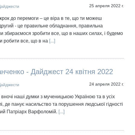
25 апреля 2022 г.
Дайджести
крок до перемоги – це віра в те, що ти можеш
 другий - це правильне обладнання, правильна
 ми збираємося зробити все, що в наших силах, і будемо
 робити все, що в на
[...]
нченко - Дайджест 24 квітня 2022
24 апреля 2022 г.
Дайджести
 вночі наші думки з мученицькою Україною та в усіх
лі, де панує насильство та порушення людської гідності
кий Патріарх Варфоломій.
[...]