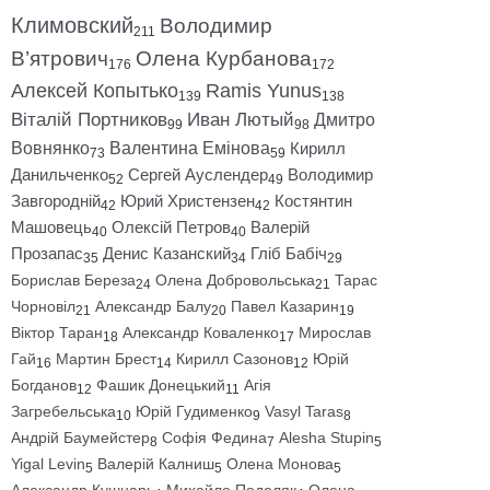
Климовский
Володимир
211
В’ятрович
Олена Курбанова
176
172
Алексей Копытько
Ramis Yunus
139
138
Віталій Портников
Иван Лютый
Дмитро
99
98
Вовнянко
Валентина Емінова
Кирилл
73
59
Данильченко
Сергей Ауслендер
Володимир
52
49
Завгородній
Юрий Христензен
Костянтин
42
42
Машовець
Олексій Петров
Валерій
40
40
Прозапас
Денис Казанский
Гліб Бабіч
35
34
29
Борислав Береза
Олена Добровольська
Тарас
24
21
Чорновіл
Александр Балу
Павел Казарин
21
20
19
Віктор Таран
Александр Коваленко
Мирослав
18
17
Гай
Мартин Брест
Кирилл Сазонов
Юрій
16
14
12
Богданов
Фашик Донецький
Агія
12
11
Загребельська
Юрій Гудименко
Vasyl Taras
10
9
8
Андрій Баумейстер
Софія Федина
Alesha Stupin
8
7
5
Yigal Levin
Валерій Калниш
Олена Монова
5
5
5
Александр Кушнарь
Михайло Подоляк
Олена