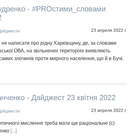
удренко - #PROстими_словами
2
23 апреля 2022 г.
Дайджести
у не написати про рідну Харківщину, де, за словами
вської ОВА, на звільнених територіях виявляють
 самих злочинів проти мирного населення, що й в Бучі.
нченко - Дайджест 23 квітня 2022
23 апреля 2022 г.
Дайджести
ритичного мислення треба мати ще раціональне (с)
енко
[...]