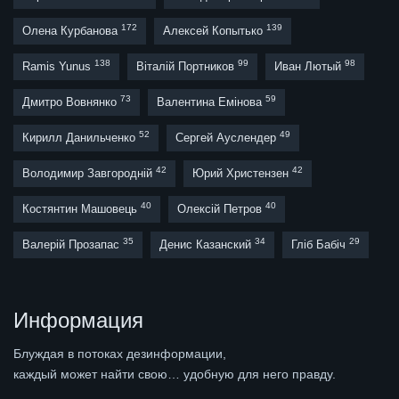
172
139
Олена Курбанова
Алексей Копытько
138
99
98
Ramis Yunus
Віталій Портников
Иван Лютый
73
59
Дмитро Вовнянко
Валентина Емінова
52
49
Кирилл Данильченко
Сергей Ауслендер
42
42
Володимир Завгородній
Юрий Христензен
40
40
Костянтин Машовець
Олексій Петров
35
34
29
Валерій Прозапас
Денис Казанский
Гліб Бабіч
Информация
Блуждая в потоках дезинформации,
каждый может найти свою… удобную для него правду.