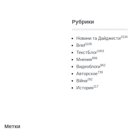
Рубрики
1534
Новини та Дайджести
1105
Brief
1003
ТекстБлог
999
Мнения
962
Видеоблоги
739
Авторское
292
Війна
117
История
Метки