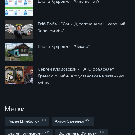
Елена Кудренко - А что не так?
Гліб Бабіч - "Санкції, телеканали і «хороший
Зеленський»"
Елена Кудренко - "Чикаго"
Сергей Климовский - НАТО объясняет
Кремлю ошибки его установки на затяжную
войну
Метки
681
653
Роман Цимбалюк
Антон Санченко
211
176
Сергей Климовский
Володимир В’ятрович