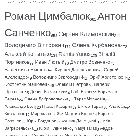
Роман Цимбалюк
Антон
681
Санченко
Сергей Климовский
653
211
Володимир В’ятрович
Олена Курбанова
176
172
Алексей Копытько
Ramis Yunus
Віталій
139
138
Портников
Иван Лютый
Дмитро Вовнянко
99
98
73
Валентина Емінова
Кирилл Данильченко
Сергей
59
52
Ауслендер
Володимир Завгородній
Юрий Христензен
49
42
42
Костянтин Машовець
Олексій Петров
Валерій
40
40
Прозапас
Денис Казанский
Гліб Бабіч
Борислав
35
34
29
Береза
Олена Добровольська
Тарас Чорновіл
24
21
21
Александр Балу
Павел Казарин
Віктор Таран
Александр
20
19
18
Коваленко
Мирослав Гай
Мартин Брест
Кирилл
17
16
14
Сазонов
Юрій Богданов
Фашик Донецький
Агія
12
12
11
Загребельська
Юрій Гудименко
Vasyl Taras
Андрій
10
9
8
Баумейстер
Софія Федина
Alesha Stupin
Yigal Levin