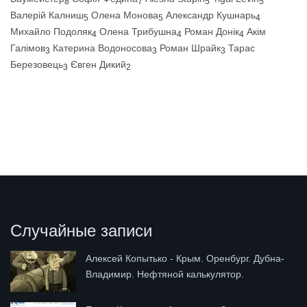
8
7
5
5
Валерій Калниш
Олена Монова
Александр Кушнарь
5
5
4
Михайло Подоляк
Олена Трибушна
Роман Донік
Акім
4
4
4
Галімов
Катерина Водоносова
Роман Шрайк
Тарас
3
3
3
Березовець
Євген Дикий
3
2
Случайные записи
Алексей Копытько - Крым. Оренбург. Дубна-
Владимир. Нефтяной калькулятор.