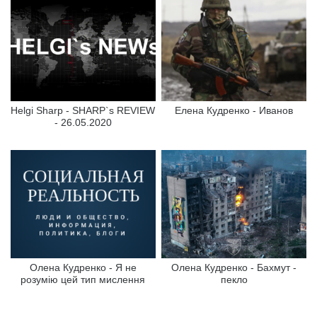
Helgi Sharp - SHARP`s REVIEW
Елена Кудренко - Иванов
- 26.05.2020
Олена Кудренко - Я не
Олена Кудренко - Бахмут -
розумію цей тип мислення
пекло