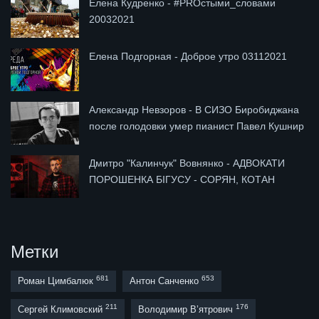
Елена Кудренко - #PROстыми_словами
20032021
Елена Подгорная - Доброе утро 03112021
Александр Невзоров - В СИЗО Биробиджана
после голодовки умер пианист Павел Кушнир
Дмитро "Калинчук" Вовнянко - АДВОКАТИ
ПОРОШЕНКА БІГУСУ - СОРЯН, КОТАН
Метки
681
653
Роман Цимбалюк
Антон Санченко
211
176
Сергей Климовский
Володимир В’ятрович