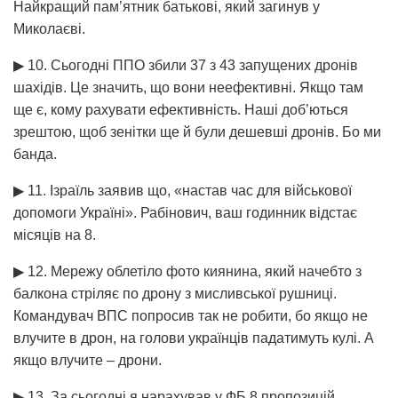
Найкращий пам’ятник батькові, який загинув у
Миколаєві.
▶ 10. Сьогодні ППО збили 37 з 43 запущених дронів
шахідів. Це значить, що вони неефективні. Якщо там
ще є, кому рахувати ефективність. Наші доб’ються
зрештою, щоб зенітки ще й були дешевші дронів. Бо ми
банда.
▶ 11. Ізраїль заявив що, «настав час для військової
допомоги Україні». Рабінович, ваш годинник відстає
місяців на 8.
▶ 12. Мережу облетіло фото киянина, який начебто з
балкона стріляє по дрону з мисливської рушниці.
Командувач ВПС попросив так не робити, бо якщо не
влучите в дрон, на голови українців падатимуть кулі. А
якщо влучите – дрони.
▶ 13. За сьогодні я нарахував у ФБ 8 пропозицій