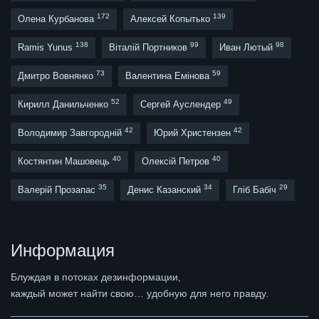
172
139
Олена Курбанова
Алексей Копытько
138
99
98
Ramis Yunus
Віталій Портников
Иван Лютый
73
59
Дмитро Вовнянко
Валентина Емінова
52
49
Кирилл Данильченко
Сергей Ауслендер
42
42
Володимир Завгородній
Юрий Христензен
40
40
Костянтин Машовець
Олексій Петров
35
34
29
Валерій Прозапас
Денис Казанский
Гліб Бабіч
Информация
Блуждая в потоках дезинформации,
каждый может найти свою… удобную для него правду.