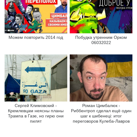
Можем повторить 2014 год
Побудка утренним Орком
06032022
Сергей Климовский -
Роман Цимбалюк -
Кремлевцам неясны планы
Риббентроп сделал ещё один
Трампа в Газе, но гирю они
шаг к шибенеці: итог
пилят
переговоров Кулеба-Лавров