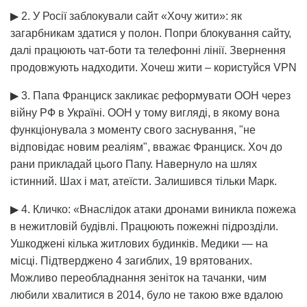
▶ 2. У Росії заблокували сайт «Хочу жити»: як
загарбникам здатися у полон. Попри блокування сайту,
далі працюють чат-боти та телефонні лінії. Звернення
продовжують надходити. Хочеш жити – користуйся VPN
▶ 3. Папа Франциск закликає реформувати ООН через
війну РФ в Україні. ООН у тому вигляді, в якому вона
функціонувала з моменту свого заснування, "не
відповідає новим реаліям", вважає Франциск. Хоч до
рани прикладай цього Папу. Навернуло на шлях
істинний. Шах і мат, атеїсти. Залишився тільки Марк.
▶ 4. Кличко: «Внаслідок атаки дронами виникла пожежа
в нежитловій будівлі. Працюють пожежні підрозділи.
Ушкоджені кілька житлових будинків. Медики — на
місці. Підтверджено 4 загиблих, 19 врятованих.
Можливо переобладнання зеніток на тачанки, чим
любили хвалитися в 2014, було не такою вже вдалою