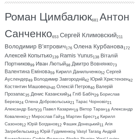
Роман Цимбалюк
Антон
681
Санченко
Сергей Климовский
653
211
Володимир В’ятрович
Олена Курбанова
176
172
Алексей Копытько
Ramis Yunus
Віталій
139
138
Портников
Иван Лютый
Дмитро Вовнянко
99
98
73
Валентина Емінова
Кирилл Данильченко
Сергей
59
52
Ауслендер
Володимир Завгородній
Юрий Христензен
49
42
42
Костянтин Машовець
Олексій Петров
Валерій
40
40
Прозапас
Денис Казанский
Гліб Бабіч
Борислав
35
34
29
Береза
Олена Добровольська
Тарас Чорновіл
24
21
21
Александр Балу
Павел Казарин
Віктор Таран
Александр
20
19
18
Коваленко
Мирослав Гай
Мартин Брест
Кирилл
17
16
14
Сазонов
Юрій Богданов
Фашик Донецький
Агія
12
12
11
Загребельська
Юрій Гудименко
Vasyl Taras
Андрій
10
9
8
Баумейстер
Софія Федина
Alesha Stupin
Yigal Levin