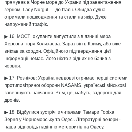
прямував в Чорне море до України під завантаження
зерном, Lady Nurgul — до Італії. Обидва судна
отримали пошкодження та стали на якір. Дуже
напружений трафік.
▶ 16. МОСТ: окупанти випустили з в’язниці мера
Херсона Ігоря Колихаєва. Зараз він в Криму, або вже
виїхав за кордон. Офіційного підтвердження цієї
інформації немає. Його ніхто з рідних не бачив з
червня.
▶ 17. Резніков: Україна невдовзі отримає перші системи
протиповітряної оборони NASAMS, українські військові
завершують навчання. Втім, це, мабуть, задорого для
дронів.
▶ 18. Відбулися зустрічі з читачами Тамари Горіха
Зерня у Чорноморську та Одесі. Літературні вечори -
наша відповідь падінню метеоритів на Одесу.