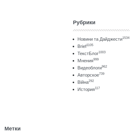
Рубрики
1534
Новини та Дайджести
1105
Brief
1003
ТекстБлог
999
Мнения
962
Видеоблоги
739
Авторское
292
Війна
117
История
Метки