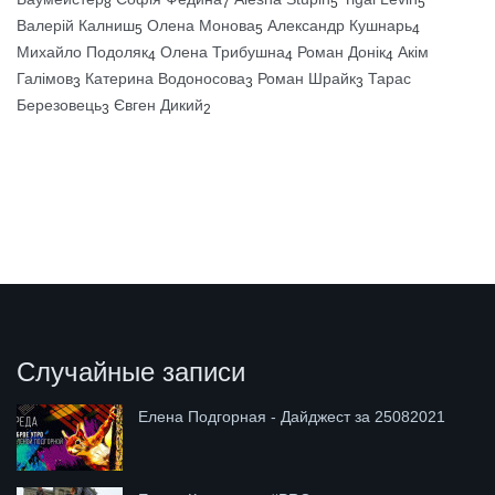
8
7
5
5
Валерій Калниш
Олена Монова
Александр Кушнарь
5
5
4
Михайло Подоляк
Олена Трибушна
Роман Донік
Акім
4
4
4
Галімов
Катерина Водоносова
Роман Шрайк
Тарас
3
3
3
Березовець
Євген Дикий
3
2
Случайные записи
Елена Подгорная - Дайджест за 25082021