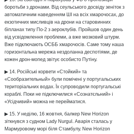
боротьби з дронами. Від сеульського досвіду зеніток з
автоматичним наведенням ШІ на всіх хмарочосах, до
екзотичних мисливців на дрони на старовинних
біпланах типу По-2 з аероклубів. Пройшов один день
від усвідомлення проблеми, а вже мозковий штурм.
Вже підключають ОСББ хмарочосів. Саме тому наша
горизонтальна мережа нездоланна деспотіями, де
кожен дрон-мопед звітує особисто Путіну.
▶ 14. Російські корвети «Стойкий» та
«Сообразительный» були помічені у португальських
територіальних водах. Їх супроводили португальські
кораблі. Поки не підключилися «Сознатєльний» і
«Усідчивий» можна не перейматися.
▶ 15. У неділю, 16 жовтня, балкер New Horizon
зіткнувся з судном Lady Nurgul. Аварія сталась у
Мармуровому морі біля Стамбулу. New Horizon