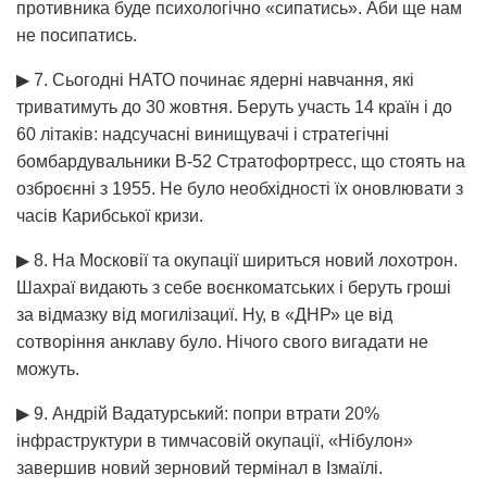
противника буде психологічно «сипатись». Аби ще нам
не посипатись.
▶ 7. Сьогодні НАТО починає ядерні навчання, які
триватимуть до 30 жовтня. Беруть участь 14 країн і до
60 літаків: надсучасні винищувачі і стратегічні
бомбардувальники В-52 Стратофортресс, що стоять на
озброєнні з 1955. Не було необхідності їх оновлювати з
часів Карибської кризи.
▶ 8. На Московії та окупації шириться новий лохотрон.
Шахраї видають з себе воєнкоматських і беруть гроші
за відмазку від могилізациї. Ну, в «ДНР» це від
сотворіння анклаву було. Нічого свого вигадати не
можуть.
▶ 9. Андрій Вадатурський: попри втрати 20%
інфраструктури в тимчасовій окупації, «Нібулон»
завершив новий зерновий термінал в Ізмаїлі.