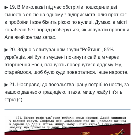
▶ 19. В Миколаєві під час обстрілів пошкодили дві
ємності з олією на одному з підприємств, олія протікає
в пробоїни і вже біжить рікою по вулиці. Думаю, в місті
корабелів без порад розберуться, як чопувати пробоїни.
Але який же там запах.
▶ 20. Згідно з опитуванням групи "Рейтинг", 85%
українців, які були змушені покинути свій дім через
вторгнення Росії, планують повернутися додому. Ну,
стараймося, щоб було куди повертатися. Інше наросте.
▶ 21. Насправді до посольства Ірану потрібно нести, за
нашою давньою традицією, птаха, мишу, жабу і п'ять
стріл (с)