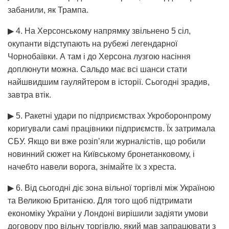
забанили, як Трампа.
▶ 4. На Херсонському напрямку звільнено 5 сіл,
окупанти відступають на рубежі легендарної
Чорнобаївки. А там і до Херсона лузгою насіння
доплюнути можна. Сальдо має всі шанси стати
найшвидшим гауляйтером в історії. Сьогодні зрадив,
завтра втік.
▶ 5. Ракетні удари по підприємствах Укроборонпрому
коригували самі працівники підприємств. Їх затримала
СБУ. Якщо ви вже розіп’яли журналістів, що робили
новинний сюжет на Київському бронетанковому, і
начебто навели ворога, знімайте їх з хреста.
▶ 6. Від сьогодні діє зона вільної торгівлі між Україною
та Великою Британією. Для того щоб підтримати
економіку України у Лондоні вирішили задіяти умови
договору про вільну торгівлю, який мав запрацювати з