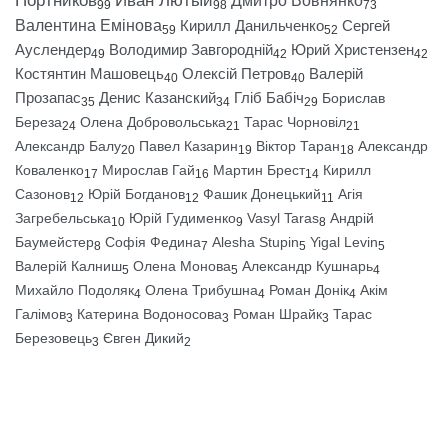
Портников
Иван Лютый
Дмитро Вовнянко
99
98
73
Валентина Емінова
Кирилл Данильченко
Сергей
59
52
Ауслендер
Володимир Завгородній
Юрий Христензен
49
42
42
Костянтин Машовець
Олексій Петров
Валерій
40
40
Прозапас
Денис Казанский
Гліб Бабіч
Борислав
35
34
29
Береза
Олена Добровольська
Тарас Чорновіл
24
21
21
Александр Балу
Павел Казарин
Віктор Таран
Александр
20
19
18
Коваленко
Мирослав Гай
Мартин Брест
Кирилл
17
16
14
Сазонов
Юрій Богданов
Фашик Донецький
Агія
12
12
11
Загребельська
Юрій Гудименко
Vasyl Taras
Андрій
10
9
8
Баумейстер
Софія Федина
Alesha Stupin
Yigal Levin
8
7
5
5
Валерій Калниш
Олена Монова
Александр Кушнарь
5
5
4
Михайло Подоляк
Олена Трибушна
Роман Донік
Акім
4
4
4
Галімов
Катерина Водоносова
Роман Шрайк
Тарас
3
3
3
Березовець
Євген Дикий
3
2