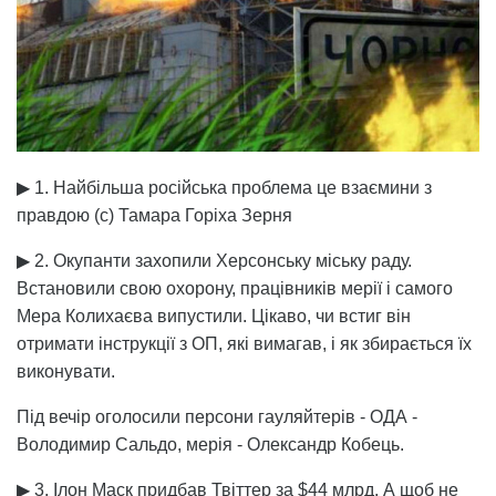
▶ 1. Найбільша російська проблема це взаємини з
правдою (с) Тамара Горіха Зерня
▶ 2. Окупанти захопили Херсонську міську раду.
Встановили свою охорону, працівників мерії і самого
Мера Колихаєва випустили. Цікаво, чи встиг він
отримати інструкції з ОП, які вимагав, і як збирається їх
виконувати.
Під вечір оголосили персони гауляйтерів - ОДА -
Володимир Сальдо, мерія - Олександр Кобець.
▶ 3. Ілон Маск придбав Твіттер за $44 млрд. А щоб не