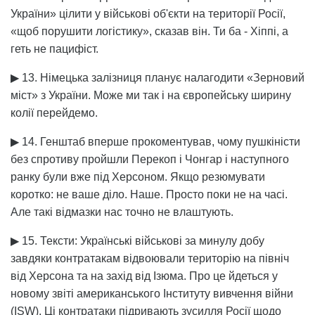
України» цілити у військові об'єкти на території Росії,
«щоб порушити логістику», сказав він. Ти ба - Хіппі, а
геть не пацифіст.
▶ 13. Німецька залізниця планує налагодити «Зерновий
міст» з України. Може ми так і на європейську ширину
колії перейдемо.
▶ 14. Генштаб вперше прокоментував, чому пушкіністи
без спротиву пройшли Перекоп і Чонгар і наступного
ранку були вже під Херсоном. Якщо резюмувати
коротко: не ваше діло. Наше. Просто поки не на часі.
Але такі відмазки нас точно не влаштують.
▶ 15. Тексти: Українські військові за минулу добу
завдяки контратакам відвоювали територію на північ
від Херсона та на захід від Ізюма. Про це йдеться у
новому звіті американського Інституту вивчення війни
(ISW). Ці контратаки підривають зусилля Росії щодо