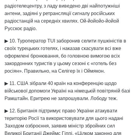
радіотелецентру, з ладу виведено дві найпотужніші
антени, задіяні у ретрансляції сигналу російських
радіостанцій на середніх хвилях. Ой-йойойо-йойой
Русскоє радіо.
▶ 10. Туроператор TUI заборонив селити пушкіністів в
своїх турецьких готелях, і наказав скасувати всі вже
оформлені бронювання, бо головною вимогою всіх
закордонних туристів у цьому сезоні є «готель без
росіян». Правильно, на Селігер їх і Оймякон.
▶ 11. США зібрали 40 країн на конференцію щодо
військової допомоги Україні на німецькій повітряній базі
Рамштайн. Еритрею не запрошували. Лободу теж.
▶ 12. Британія підтримує право України атакувати
територію Росії та використовувати для цього надані
Заходом озброєння, заявив міністр збройних сил
Великої Британії Джеймс Гіппі. «Цілком законно для