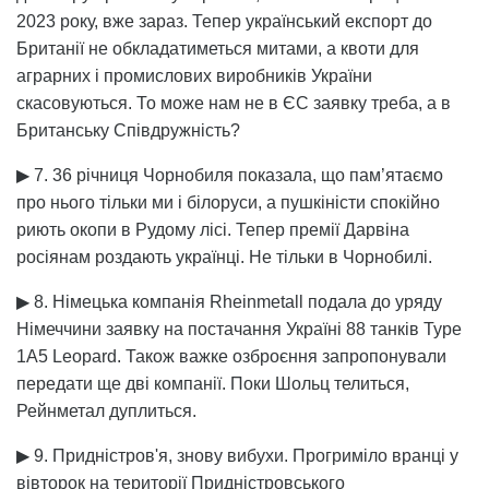
2023 року, вже зараз. Тепер український експорт до
Британії не обкладатиметься митами, а квоти для
аграрних і промислових виробників України
скасовуються. То може нам не в ЄС заявку треба, а в
Британську Співдружність?
▶ 7. 36 річниця Чорнобиля показала, що пам’ятаємо
про нього тільки ми і білоруси, а пушкіністи спокійно
риють окопи в Рудому лісі. Тепер премії Дарвіна
росіянам роздають українці. Не тільки в Чорнобилі.
▶ 8. Німецька компанія Rheinmetall подала до уряду
Німеччини заявку на постачання Україні 88 танків Type
1A5 Leopard. Також важке озброєння запропонували
передати ще дві компанії. Поки Шольц телиться,
Рейнметал дуплиться.
▶ 9. Придністров'я, знову вибухи. Прогриміло вранці у
вівторок на території Придністровського