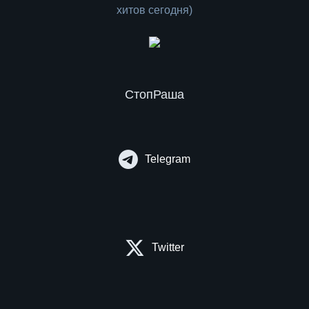
СтопРаша
Telegram
Twitter