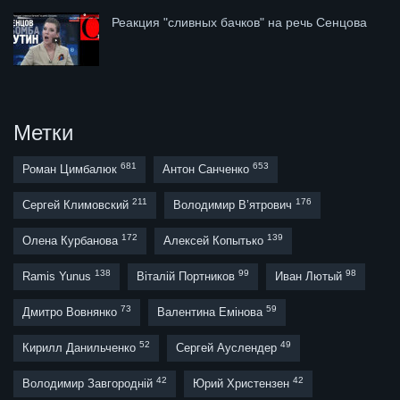
Реакция "сливных бачков" на речь Сенцова
Метки
681
653
Роман Цимбалюк
Антон Санченко
211
176
Сергей Климовский
Володимир В’ятрович
172
139
Олена Курбанова
Алексей Копытько
138
99
98
Ramis Yunus
Віталій Портников
Иван Лютый
73
59
Дмитро Вовнянко
Валентина Емінова
52
49
Кирилл Данильченко
Сергей Ауслендер
42
42
Володимир Завгородній
Юрий Христензен