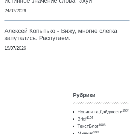
истинное значение слова "ахуй"
24/07/2026
Алексей Копытько - Вижу, многие слегка
запутались. Распутаем.
19/07/2026
Рубрики
1534
Новини та Дайджести
1105
Brief
1003
ТекстБлог
999
Мнения