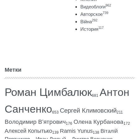
962
Видеоблоги
739
Авторское
292
Війна
117
История
Метки
Роман Цимбалюк
Антон
681
Санченко
Сергей Климовский
653
211
Володимир В’ятрович
Олена Курбанова
176
172
Алексей Копытько
Ramis Yunus
Віталій
139
138