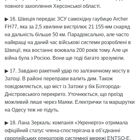
повного захоплення Херсонської області.
▶ 16. Швеція передає ЗСУ самохідну гаубицю Archer
FH77, яка за 2,5 хвилини вистрілює 21 155-мм снаряд
на дальність більше 50 км. Парадоксально, але часто
найкращі на даний час військові системи розроблені в
Швеції, яка востаннє воювала 200 років тому. Але ця
війна була з Росією. Вони ще тоді багато зрозуміли.
▶ 17. Завдано ракетний удар по залізничному мосту в
Затоці. В районі переправи валить дим. Також
повідомляється, що міст із Затоки у бік Білгорода-
Дністровського перекрито. Уточнюється, що проїзд
можливий лише через Маяки. Електрички та маршрутки
на Одесу теж не підуть.
▶ 18. Лана Зеркаль: компанія «Укренерго» отримала
офіційний статус члена-спостерігача в об’єднанні
європейських операторів системної мережі ENTSO-E.