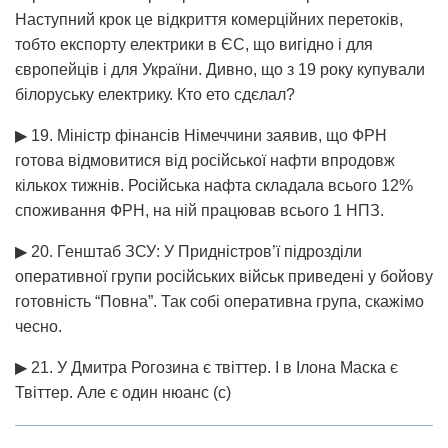
Наступний крок це відкриття комерційних перетоків,
тобто експорту електрики в ЄС, що вигідно і для
європейців і для України. Дивно, що з 19 року купували
білоруську електрику. Кто ето сдєлал?
▶ 19. Міністр фінансів Німеччини заявив, що ФРН
готова відмовитися від російської нафти впродовж
кількох тижнів. Російська нафта складала всього 12%
споживання ФРН, на ній працював всього 1 НПЗ.
▶ 20. Генштаб ЗСУ: У Придністров’ї підрозділи
оперативної групи російських військ приведені у бойову
готовність “Повна”. Так собі оперативна група, скажімо
чесно.
▶ 21. У Дмитра Рогозина є твіттер. І в Ілона Маска є
Твіттер. Але є один нюанс (с)