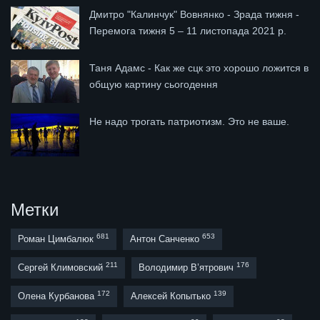
Дмитро "Калинчук" Вовнянко - Зрада тижня -
Перемога тижня 5 – 11 листопада 2021 р.
Таня Адамс - Как же сцк это хорошо ложится в
общую картину сьогодення
Не надо трогать патриотизм. Это не ваше.
Метки
681
653
Роман Цимбалюк
Антон Санченко
211
176
Сергей Климовский
Володимир В’ятрович
172
139
Олена Курбанова
Алексей Копытько