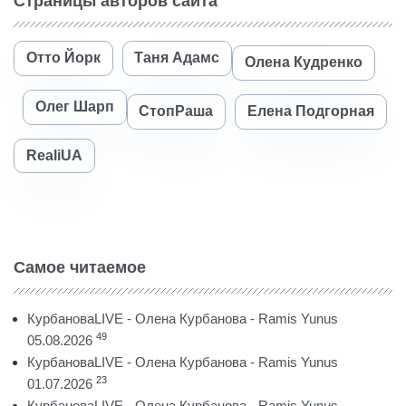
Страницы авторов сайта
Отто Йорк
Таня Адамс
Олена Кудренко
Олег Шарп
СтопРаша
Елена Подгорная
RealiUA
Самое читаемое
КурбановаLIVE - Олена Курбанова - Ramis Yunus
49
05.08.2026
КурбановаLIVE - Олена Курбанова - Ramis Yunus
23
01.07.2026
КурбановаLIVE - Олена Курбанова - Ramis Yunus