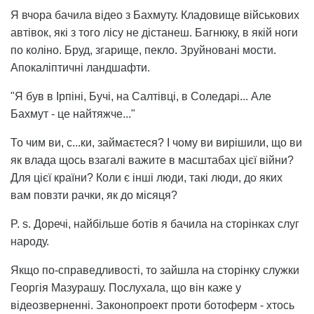
Я вчора бачила відео з Бахмуту. Кладовище військових
автівок, які з того лісу не дістанеш. Багнюку, в якій ноги
по коліно. Бруд, згарище, пекло. Зруйновані мости.
Апокаліптичні ландшафти.
"Я був в Ірпіні, Бучі, на Салтівці, в Соледарі... Але
Бахмут - це найтяжче..."
То чим ви, с...ки, займаєтеся? І чому ви вирішили, що ви
як влада щось взагалі важите в масштабах цієї війни?
Для цієї країни? Коли є інші люди, такі люди, до яких
вам повзти рачки, як до місяця?
P. s. Доречі, найбільше ботів я бачила на сторінках слуг
народу.
Якщо по-справедливості, то зайшла на сторінку служки
Георгія Мазурашу. Послухала, що він каже у
відеозверненні. Законопроект проти ботоферм - хтось