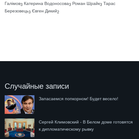
Галімов
Катерина Водоносова
Роман Шрайк
Тарас
3
3
3
Березовець
Євген Дикий
3
2
Случайные записи
Запасаемся попкорном! Будет весело!
Сергей Климовский - В Белом доме готовятся
к дипломатическому рывку