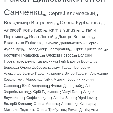
681
Санченко
Сергей Климовский
653
211
Володимир В’ятрович
Олена Курбанова
176
172
Алексей Копытько
Ramis Yunus
Віталій
139
138
Портников
Иван Лютый
Дмитро Вовнянко
99
98
73
Валентина Емінова
Кирилл Данильченко
Сергей
59
52
Ауслендер
Володимир Завгородній
Юрий Христензен
49
42
42
Костянтин Машовець
Олексій Петров
Валерій
40
40
Прозапас
Денис Казанский
Гліб Бабіч
Борислав
35
34
29
Береза
Олена Добровольська
Тарас Чорновіл
24
21
21
Александр Балу
Павел Казарин
Віктор Таран
Александр
20
19
18
Коваленко
Мирослав Гай
Мартин Брест
Кирилл
17
16
14
Сазонов
Юрій Богданов
Фашик Донецький
Агія
12
12
11
Загребельська
Юрій Гудименко
Vasyl Taras
Андрій
10
9
8
Баумейстер
Софія Федина
Alesha Stupin
Yigal Levin
8
7
5
5
Валерій Калниш
Олена Монова
Александр Кушнарь
5
5
4
Михайло Подоляк
Олена Трибушна
Роман Донік
Акім
4
4
4