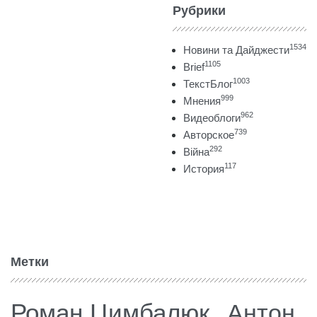
Рубрики
1534
Новини та Дайджести
1105
Brief
1003
ТекстБлог
999
Мнения
962
Видеоблоги
739
Авторское
292
Війна
117
История
Метки
Роман Цимбалюк
Антон