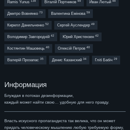
138
99
98
Ramis Yunus
Віталій Портников
Иван Лютый
73
59
Дмитро Вовнянко
Валентина Емінова
52
49
Кирилл Данильченко
Сергей Ауслендер
42
42
Володимир Завгородній
Юрий Христензен
40
40
Костянтин Машовець
Олексій Петров
35
34
29
Валерій Прозапас
Денис Казанский
Гліб Бабіч
Информация
Блуждая в потоках дезинформации,
каждый может найти свою… удобную для него правду.
Власть искусного пропагандиста так велика, что он может
придать человеческому мышлению любую требуемую форму,