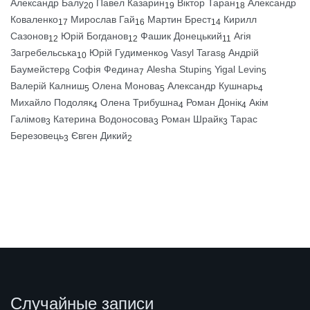
Александр Балу
Павел Казарин
Віктор Таран
Александр
20
19
18
Коваленко
Мирослав Гай
Мартин Брест
Кирилл
17
16
14
Сазонов
Юрій Богданов
Фашик Донецький
Агія
12
12
11
Загребельська
Юрій Гудименко
Vasyl Taras
Андрій
10
9
8
Баумейстер
Софія Федина
Alesha Stupin
Yigal Levin
8
7
5
5
Валерій Калниш
Олена Монова
Александр Кушнарь
5
5
4
Михайло Подоляк
Олена Трибушна
Роман Донік
Акім
4
4
4
Галімов
Катерина Водоносова
Роман Шрайк
Тарас
3
3
3
Березовець
Євген Дикий
3
2
Случайные записи