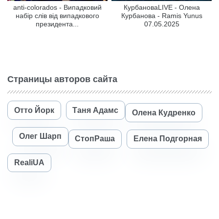
anti-colorados - Випадковий
КурбановаLIVE - Олена
набір слів від випадкового
Курбанова - Ramis Yunus
президента...
07.05.2025
Страницы авторов сайта
Отто Йорк
Таня Адамс
Олена Кудренко
Олег Шарп
СтопРаша
Елена Подгорная
RealiUA