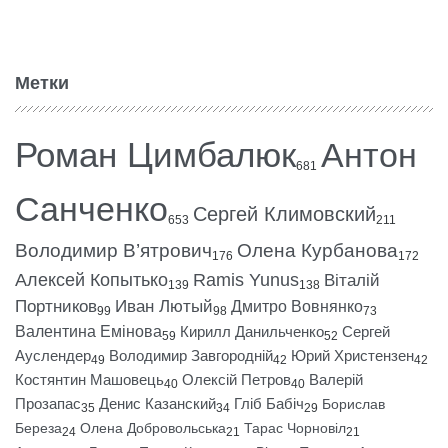
Метки
Роман Цимбалюк
Антон
681
Санченко
Сергей Климовский
653
211
Володимир В’ятрович
Олена Курбанова
176
172
Алексей Копытько
Ramis Yunus
Віталій
139
138
Портников
Иван Лютый
Дмитро Вовнянко
99
98
73
Валентина Емінова
Кирилл Данильченко
Сергей
59
52
Ауслендер
Володимир Завгородній
Юрий Христензен
49
42
42
Костянтин Машовець
Олексій Петров
Валерій
40
40
Прозапас
Денис Казанский
Гліб Бабіч
Борислав
35
34
29
Береза
Олена Добровольська
Тарас Чорновіл
24
21
21