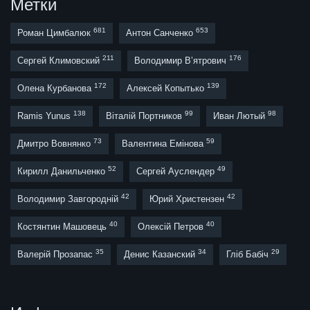
Метки
681
653
Роман Цимбалюк
Антон Санченко
211
176
Сергей Климовский
Володимир В’ятрович
172
139
Олена Курбанова
Алексей Копытько
138
99
98
Ramis Yunus
Віталій Портников
Иван Лютый
73
59
Дмитро Вовнянко
Валентина Емінова
52
49
Кирилл Данильченко
Сергей Ауслендер
42
42
Володимир Завгородній
Юрий Христензен
40
40
Костянтин Машовець
Олексій Петров
35
34
29
Валерій Прозапас
Денис Казанский
Гліб Бабіч