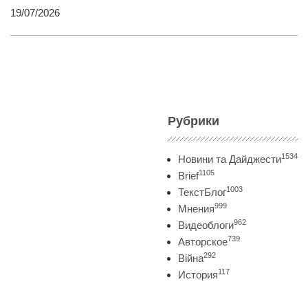
19/07/2026
Рубрики
1534
Новини та Дайджести
1105
Brief
1003
ТекстБлог
999
Мнения
962
Видеоблоги
739
Авторское
292
Війна
117
История