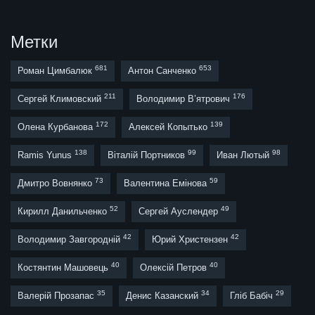
Метки
681
653
Роман Цимбалюк
Антон Санченко
211
176
Сергей Климовский
Володимир В’ятрович
172
139
Олена Курбанова
Алексей Копытько
138
99
98
Ramis Yunus
Віталій Портников
Иван Лютый
73
59
Дмитро Вовнянко
Валентина Емінова
52
49
Кирилл Данильченко
Сергей Ауслендер
42
42
Володимир Завгородній
Юрий Христензен
40
40
Костянтин Машовець
Олексій Петров
35
34
29
Валерій Прозапас
Денис Казанский
Гліб Бабіч