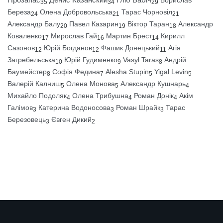
35
34
29
Береза
Олена Добровольська
Тарас Чорновіл
24
21
21
Александр Балу
Павел Казарин
Віктор Таран
Александр
20
19
18
Коваленко
Мирослав Гай
Мартин Брест
Кирилл
17
16
14
Сазонов
Юрій Богданов
Фашик Донецький
Агія
12
12
11
Загребельська
Юрій Гудименко
Vasyl Taras
Андрій
10
9
8
Баумейстер
Софія Федина
Alesha Stupin
Yigal Levin
8
7
5
5
Валерій Калниш
Олена Монова
Александр Кушнарь
5
5
4
Михайло Подоляк
Олена Трибушна
Роман Донік
Акім
4
4
4
Галімов
Катерина Водоносова
Роман Шрайк
Тарас
3
3
3
Березовець
Євген Дикий
3
2