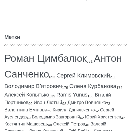
Метки
Роман Цимбалюк
Антон
681
Санченко
Сергей Климовский
653
211
Володимир В’ятрович
Олена Курбанова
176
172
Алексей Копытько
Ramis Yunus
Віталій
139
138
Портников
Иван Лютый
Дмитро Вовнянко
99
98
73
Валентина Емінова
Кирилл Данильченко
Сергей
59
52
Ауслендер
Володимир Завгородній
Юрий Христензен
49
42
42
Костянтин Машовець
Олексій Петров
Валерій
40
40
Прозапас
Денис Казанский
Гліб Бабіч
Борислав