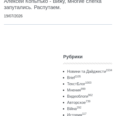
Алексей Копытько - Вижу, многие слегка
запутались. Распутаем.
19/07/2026
Рубрики
1534
Новини та Дайджести
1105
Brief
1003
ТекстБлог
999
Мнения
962
Видеоблоги
739
Авторское
292
Війна
117
История