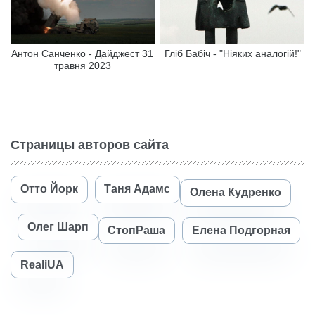
Антон Санченко - Дайджест 31
Гліб Бабіч - "Ніяких аналогій!"
травня 2023
Страницы авторов сайта
Отто Йорк
Таня Адамс
Олена Кудренко
Олег Шарп
СтопРаша
Елена Подгорная
RealiUA