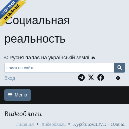
Социальная
реальность
©️ Русня палає на українській землі 🔥
Вход
Меню
Видеоблоги
Главная
Видеоблоги
КурбановаLIVE - Олена