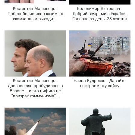
Костянтин Машовець -
Володимир В’ятрович -
Победобесие явно каким-то
Добрий вечір, ми з України.
скомканным выходит...
Головне за день. 28 жовтня
Костянтин Машовець -
Елена Кудренко - Давайте
Древнее зло пробудилось в
выиграем эту войну
Европе... и это нифига не
"призрак коммунизма"...