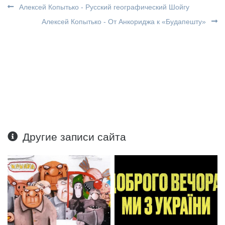
Алексей Копытько - Русский географический Шойгу
Алексей Копытько - От Анкориджа к «Будапешту»
Другие записи сайта