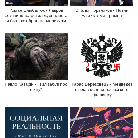
Роман Цимбалюк - Лавров
Віталій Портников - Новий
случайно встретил журналиста
ультиматум Трампа
и был разобран на молекулы
Павло Казарін - "Тил забув про
Тарас Березовець - Медведєв
війну"
виклав основи російського
фашизму