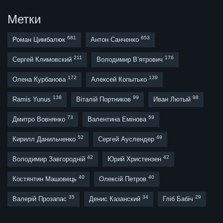
Метки
681
653
Роман Цимбалюк
Антон Санченко
211
176
Сергей Климовский
Володимир В’ятрович
172
139
Олена Курбанова
Алексей Копытько
138
99
98
Ramis Yunus
Віталій Портников
Иван Лютый
73
59
Дмитро Вовнянко
Валентина Емінова
52
49
Кирилл Данильченко
Сергей Ауслендер
42
42
Володимир Завгородній
Юрий Христензен
40
40
Костянтин Машовець
Олексій Петров
35
34
29
Валерій Прозапас
Денис Казанский
Гліб Бабіч