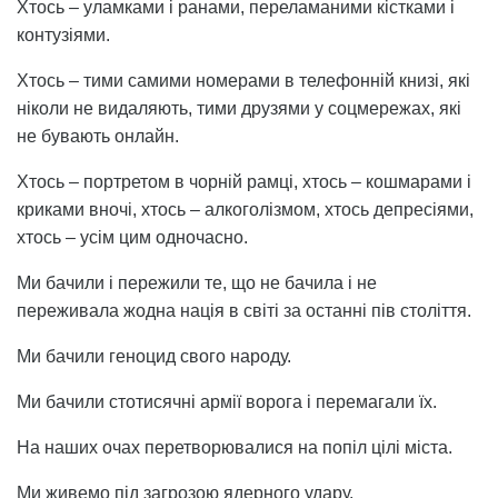
Хтось – уламками і ранами, переламаними кістками і
контузіями.
Хтось – тими самими номерами в телефонній книзі, які
ніколи не видаляють, тими друзями у соцмережах, які
не бувають онлайн.
Хтось – портретом в чорній рамці, хтось – кошмарами і
криками вночі, хтось – алкоголізмом, хтось депресіями,
хтось – усім цим одночасно.
Ми бачили і пережили те, що не бачила і не
переживала жодна нація в світі за останні пів століття.
Ми бачили геноцид свого народу.
Ми бачили стотисячні армії ворога і перемагали їх.
На наших очах перетворювалися на попіл цілі міста.
Ми живемо під загрозою ядерного удару.