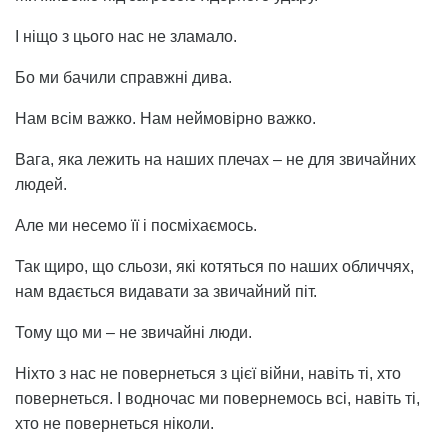
І ніщо з цього нас не зламало.
Бо ми бачили справжні дива.
Нам всім важко. Нам неймовірно важко.
Вага, яка лежить на наших плечах – не для звичайних
людей.
Але ми несемо її і посміхаємось.
Так щиро, що сльози, які котяться по наших обличчях,
нам вдається видавати за звичайний піт.
Тому що ми – не звичайні люди.
Ніхто з нас не повернеться з цієї війни, навіть ті, хто
повернеться. І водночас ми повернемось всі, навіть ті,
хто не повернеться ніколи.