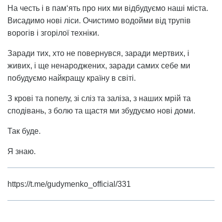
На честь і в пам‘ять про них ми відбудуємо наші міста.
Висадимо нові ліси. Очистимо водойми від трупів
ворогів і згорілої техніки.
Заради тих, хто не повернувся, заради мертвих, і
живих, і ще ненароджених, заради самих себе ми
побудуємо найкращу країну в світі.
З крові та попелу, зі сліз та заліза, з наших мрій та
сподівань, з болю та щастя ми збудуємо нові доми.
Так буде.
Я знаю.
https://t.me/gudymenko_official/331