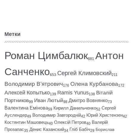
Метки
Роман Цимбалюк
Антон
681
Санченко
Сергей Климовский
653
211
Володимир В’ятрович
Олена Курбанова
176
172
Алексей Копытько
Ramis Yunus
Віталій
139
138
Портников
Иван Лютый
Дмитро Вовнянко
99
98
73
Валентина Емінова
Кирилл Данильченко
Сергей
59
52
Ауслендер
Володимир Завгородній
Юрий Христензен
49
42
42
Костянтин Машовець
Олексій Петров
Валерій
40
40
Прозапас
Денис Казанский
Гліб Бабіч
Борислав
35
34
29