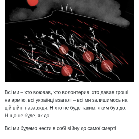
Всі ми – хто воював, хто волонтерив, хто давав гроші
на армію, всі українці взагалі – всі ми залишимось на
цій війні назавжди. Ніхто не буде таким, яким був до.
Ніщо не буде, як до.
Всі ми будемо нести в собі війну до самої смерті.