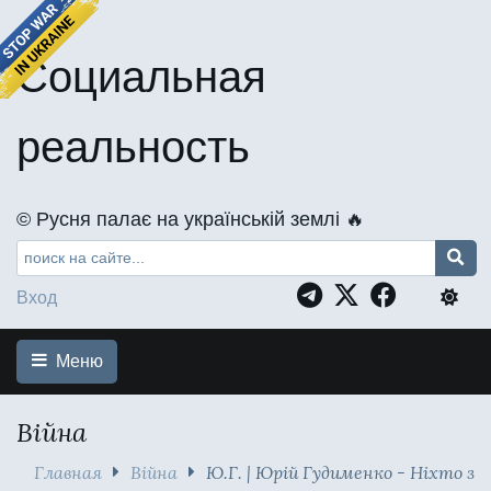
Социальная
реальность
©️ Русня палає на українській землі 🔥
Вход
Меню
Війна
Главная
Війна
Ю.Г. | Юрій Гудименко - Ніхто з