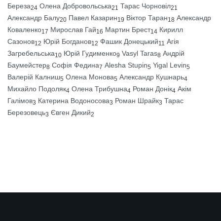
Береза
Олена Добровольська
Тарас Чорновіл
24
21
21
Александр Балу
Павел Казарин
Віктор Таран
Александр
20
19
18
Коваленко
Мирослав Гай
Мартин Брест
Кирилл
17
16
14
Сазонов
Юрій Богданов
Фашик Донецький
Агія
12
12
11
Загребельська
Юрій Гудименко
Vasyl Taras
Андрій
10
9
8
Баумейстер
Софія Федина
Alesha Stupin
Yigal Levin
8
7
5
5
Валерій Калниш
Олена Монова
Александр Кушнарь
5
5
4
Михайло Подоляк
Олена Трибушна
Роман Донік
Акім
4
4
4
Галімов
Катерина Водоносова
Роман Шрайк
Тарас
3
3
3
Березовець
Євген Дикий
3
2