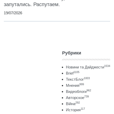
запутались. Распутаем.
19/07/2026
Рубрики
1534
Новини та Дайджести
1105
Brief
1003
ТекстБлог
999
Мнения
962
Видеоблоги
739
Авторское
292
Війна
117
История