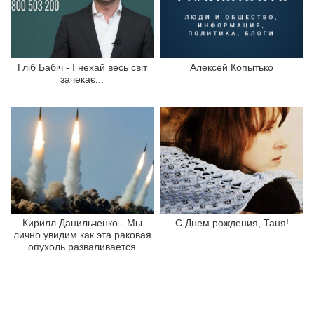
Гліб Бабіч - І нехай весь світ
Алексей Копытько
зачекає...
Кирилл Данильченко - Мы
С Днем рождения, Таня!
лично увидим как эта раковая
опухоль разваливается