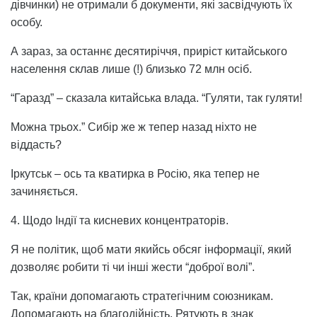
дівчинки) не отримали б документи, які засвідчують їх
особу.
А зараз, за останнє десятиріччя, приріст китайського
населення склав лише (!) близько 72 млн осіб.
“Гаразд” – сказала китайська влада. “Гуляти, так гуляти!
Можна трьох.” Сибір же ж тепер назад ніхто не
віддасть?
Іркутськ – ось та кватирка в Росію, яка тепер не
зачиняється.
4. Щодо Індії та кисневих концентраторів.
Я не політик, щоб мати якийсь обсяг інформації, який
дозволяє робити ті чи інші жести “доброї волі”.
Так, країни допомагають стратегічним союзникам.
Допомагають на благодійність. Рятують в знак