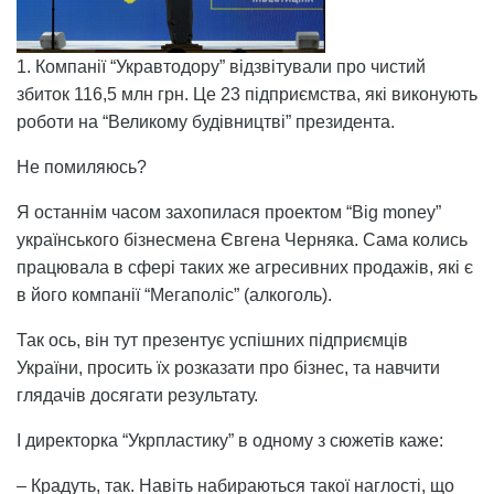
1. Компанії “Укравтодору” відзвітували про чистий
збиток 116,5 млн грн. Це 23 підприємства, які виконують
роботи на “Великому будівництві” президента.
Не помиляюсь?
Я останнім часом захопилася проектом “Big money”
українського бізнесмена Євгена Черняка. Сама колись
працювала в сфері таких же агресивних продажів, які є
в його компанії “Мегаполіс” (алкоголь).
Так ось, він тут презентує успішних підприємців
України, просить їх розказати про бізнес, та навчити
глядачів досягати результату.
І директорка “Укрпластику” в одному з сюжетів каже:
– Крадуть, так. Навіть набираються такої наглості, що