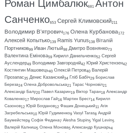
Роман Цимбалюк
Антон
681
Санченко
Сергей Климовский
653
211
Володимир В’ятрович
Олена Курбанова
176
172
Алексей Копытько
Ramis Yunus
Віталій
139
138
Портников
Иван Лютый
Дмитро Вовнянко
99
98
73
Валентина Емінова
Кирилл Данильченко
Сергей
59
52
Ауслендер
Володимир Завгородній
Юрий Христензен
49
42
42
Костянтин Машовець
Олексій Петров
Валерій
40
40
Прозапас
Денис Казанский
Гліб Бабіч
Борислав
35
34
29
Береза
Олена Добровольська
Тарас Чорновіл
24
21
21
Александр Балу
Павел Казарин
Віктор Таран
Александр
20
19
18
Коваленко
Мирослав Гай
Мартин Брест
Кирилл
17
16
14
Сазонов
Юрій Богданов
Фашик Донецький
Агія
12
12
11
Загребельська
Юрій Гудименко
Vasyl Taras
Андрій
10
9
8
Баумейстер
Софія Федина
Alesha Stupin
Yigal Levin
8
7
5
5
Валерій Калниш
Олена Монова
Александр Кушнарь
5
5
4