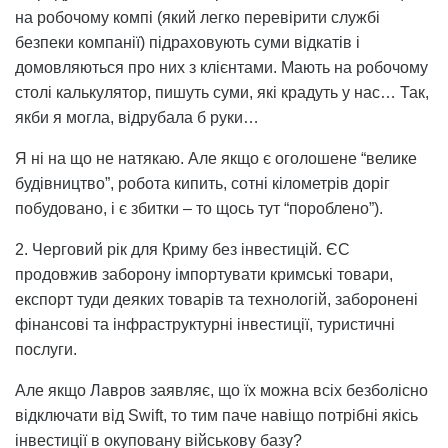
на робочому компі (який легко перевірити службі
безпеки компанії) підраховують суми відкатів і
домовляються про них з клієнтами. Мають на робочому
столі калькулятор, пишуть суми, які крадуть у нас… Так,
якби я могла, відрубала б руки…
Я ні на що не натякаю. Але якщо є оголошене “велике
будівництво”, робота кипить, сотні кілометрів доріг
побудовано, і є збитки – то щось тут “пороблено”).
2. Черговий рік для Криму без інвестицій. ЄС
продовжив заборону імпортувати кримські товари,
експорт туди деяких товарів та технологій, заборонені
фінансові та інфраструктурні інвестиції, туристичні
послуги.
Але якщо Лавров заявляє, що їх можна всіх безболісно
відключати від Swift, то тим паче навіщо потрібні якісь
інвестиції в окуповану військову базу?