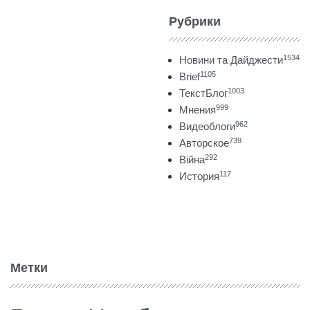
Рубрики
1534
Новини та Дайджести
1105
Brief
1003
ТекстБлог
999
Мнения
962
Видеоблоги
739
Авторское
292
Війна
117
История
Метки