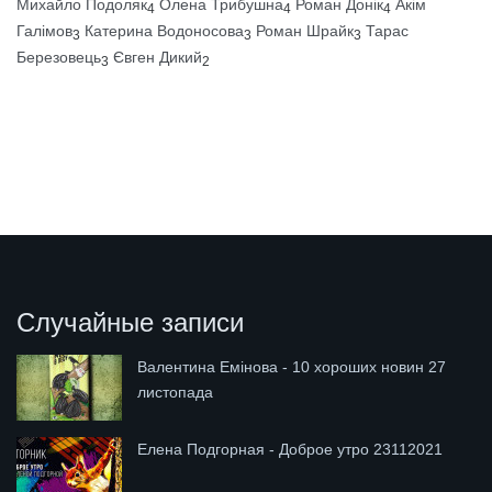
Михайло Подоляк
Олена Трибушна
Роман Донік
Акім
4
4
4
Галімов
Катерина Водоносова
Роман Шрайк
Тарас
3
3
3
Березовець
Євген Дикий
3
2
Случайные записи
Валентина Емінова - 10 хороших новин 27
листопада
Елена Подгорная - Доброе утро 23112021