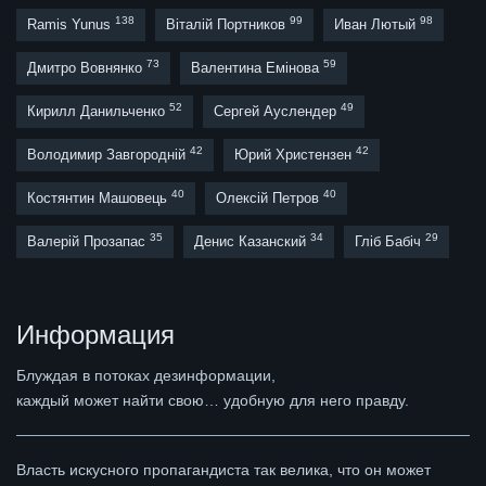
138
99
98
Ramis Yunus
Віталій Портников
Иван Лютый
73
59
Дмитро Вовнянко
Валентина Емінова
52
49
Кирилл Данильченко
Сергей Ауслендер
42
42
Володимир Завгородній
Юрий Христензен
40
40
Костянтин Машовець
Олексій Петров
35
34
29
Валерій Прозапас
Денис Казанский
Гліб Бабіч
Информация
Блуждая в потоках дезинформации,
каждый может найти свою… удобную для него правду.
Власть искусного пропагандиста так велика, что он может