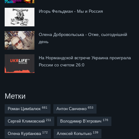
Игорь Фельдман - Мы и Россия
Олена Добровольська - Отже, сьогоднішній
день
На Нормандской встрече Украина проиграла
России со счетом 26:0
Метки
681
653
Роман Цимбалюк
Антон Санченко
211
176
Сергей Климовский
Володимир В’ятрович
172
139
Олена Курбанова
Алексей Копытько