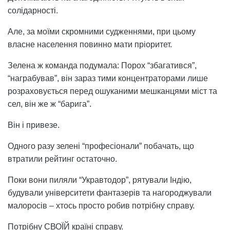
солідарності.
Але, за моїми скромними судженнями, при цьому
власне населення повинно мати пріоритет.
Зелена ж команда подумала: Порох “збагатився”,
“награбував”, він зараз тими концентраторами лише
розраховується перед ошуканими мешканцями міст та
сел, він же ж “барига”.
Він і привезе.
Одного разу зелені “професіонали” побачать, що
втратили рейтинг остаточно.
Поки вони пиляли “Укравтодор”, рятували Індію,
будували університети фантазерів та нагороджували
малоросів – хтось просто робив потрібну справу.
Потрібну СВОЇЙ країні справу.