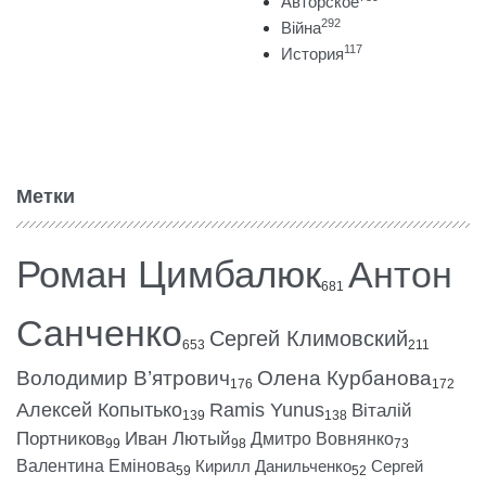
Авторское
292
Війна
117
История
Метки
Роман Цимбалюк
Антон
681
Санченко
Сергей Климовский
653
211
Володимир В’ятрович
Олена Курбанова
176
172
Алексей Копытько
Ramis Yunus
Віталій
139
138
Портников
Иван Лютый
Дмитро Вовнянко
99
98
73
Валентина Емінова
Кирилл Данильченко
Сергей
59
52