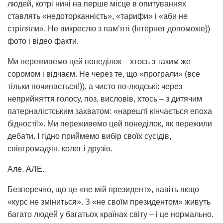
людей, котрі нині на перше місце в опитуваннях
ставлять «недоторканність», «тарифи» і «аби не
стріляли». Не викреслю з пам‘яті (Інтернет допоможе))
фото і відео факти.
Ми переживемо цей понеділок – хтось з таким же
соромом і відчаєм. Не через те, що «програли» (все
тільки починається!)), а чисто по-людські: через
неприйняття голосу, поз, висловів, хтось – з дитячим
патерналістським захватом: «нарешті кінчається епоха
бідності!». Ми переживемо цей понеділок, як пережили
дебати. І гідно приймемо вибір своїх сусідів,
співгромадян, колег і друзів.
Але. АЛЕ.
Безперечно, що це «не мій президент», навіть якщо
«курс не зміниться». З «не своїм президентом» живуть
багато людей у багатьох країнах світу – і це нормально.