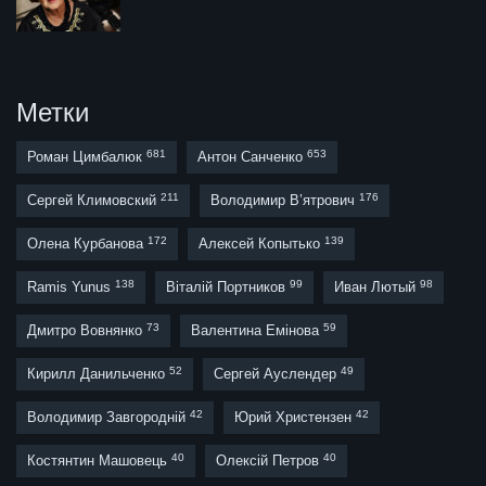
Метки
681
653
Роман Цимбалюк
Антон Санченко
211
176
Сергей Климовский
Володимир В’ятрович
172
139
Олена Курбанова
Алексей Копытько
138
99
98
Ramis Yunus
Віталій Портников
Иван Лютый
73
59
Дмитро Вовнянко
Валентина Емінова
52
49
Кирилл Данильченко
Сергей Ауслендер
42
42
Володимир Завгородній
Юрий Христензен
40
40
Костянтин Машовець
Олексій Петров