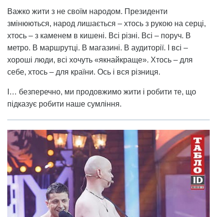
Важко жити з не своїм народом. Президенти
змінюються, народ лишається – хтось з рукою на серці,
хтось – з каменем в кишені. Всі різні. Всі – поруч. В
метро. В маршрутці. В магазині. В аудиторії. І всі –
хороші люди, всі хочуть «якнайкраще». Хтось – для
себе, хтось – для країни. Ось і вся різниця.
І… безперечно, ми продовжимо жити і робити те, що
підказує робити наше сумління.