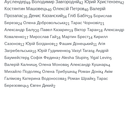
Ауслендер
Володимир Завгородній
Юрий Христензен
49
42
42
Костянтин Машовець
Олексій Петров
Валерій
40
40
Прозапас
Денис Казанский
Гліб Бабіч
Борислав
35
34
29
Береза
Олена Добровольська
Тарас Чорновіл
24
21
21
Александр Балу
Павел Казарин
Віктор Таран
Александр
20
19
18
Коваленко
Мирослав Гай
Мартин Брест
Кирилл
17
16
14
Сазонов
Юрій Богданов
Фашик Донецький
Агія
12
12
11
Загребельська
Юрій Гудименко
Vasyl Taras
Андрій
10
9
8
Баумейстер
Софія Федина
Alesha Stupin
Yigal Levin
8
7
5
5
Валерій Калниш
Олена Монова
Александр Кушнарь
5
5
4
Михайло Подоляк
Олена Трибушна
Роман Донік
Акім
4
4
4
Галімов
Катерина Водоносова
Роман Шрайк
Тарас
3
3
3
Березовець
Євген Дикий
3
2