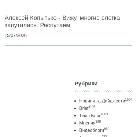
Алексей Копытько - Вижу, многие слегка
запутались. Распутаем.
19/07/2026
Рубрики
1534
Новини та Дайджести
1105
Brief
1003
ТекстБлог
999
Мнения
962
Видеоблоги
739