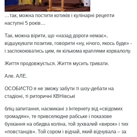
…так, можна постити котиків і кулінарні рецепти
наступні 5 років…
Так, можна вірити, що «назад дороги немає»,
відшукувати позитив, говорити «ну, нічого, якось буде» -
і заспокоюватись цим, як кількома краплями корвалолу.
Життя продовжується. Життя мусить тривати.
Але. АЛЕ.
ОСОБИСТО я не зможу забути ті шоу-дебати на
стадіоні, ті риторичні КВНівські
бліц-запитання, насмикані з Інтернету від «свідомих
громадян», те привселюдне рабське і показове
бухкання на обидва коліна, той зухвалий «вирок» і тих
«повстанців». Той сором і відчай, який відчувала – за