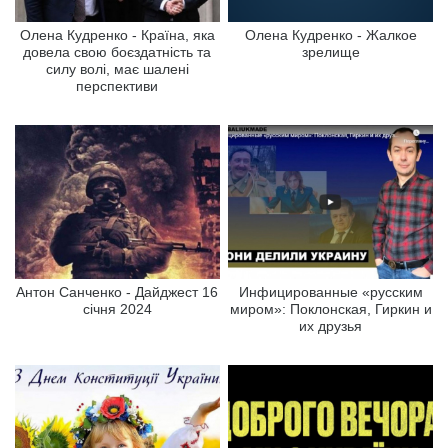
Олена Кудренко - Країна, яка
Олена Кудренко - Жалкое
довела свою боєздатність та
зрелище
силу волі, має шалені
перспективи
Антон Санченко - Дайджест 16
Инфицированные «русским
січня 2024
миром»: Поклонская, Гиркин и
их друзья