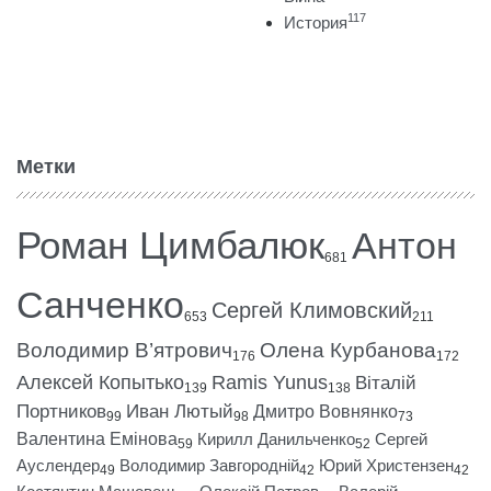
117
История
Метки
Роман Цимбалюк
Антон
681
Санченко
Сергей Климовский
653
211
Володимир В’ятрович
Олена Курбанова
176
172
Алексей Копытько
Ramis Yunus
Віталій
139
138
Портников
Иван Лютый
Дмитро Вовнянко
99
98
73
Валентина Емінова
Кирилл Данильченко
Сергей
59
52
Ауслендер
Володимир Завгородній
Юрий Христензен
49
42
42