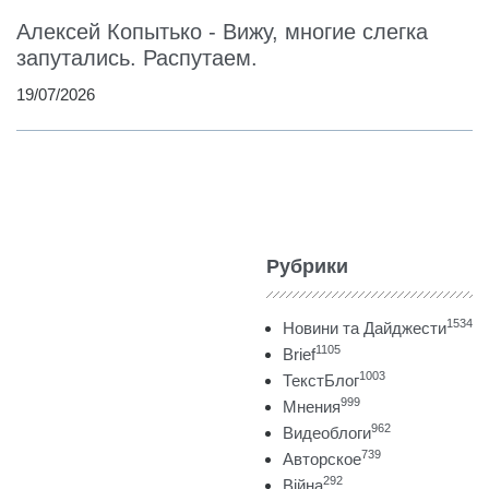
Алексей Копытько - Вижу, многие слегка
запутались. Распутаем.
19/07/2026
Рубрики
1534
Новини та Дайджести
1105
Brief
1003
ТекстБлог
999
Мнения
962
Видеоблоги
739
Авторское
292
Війна