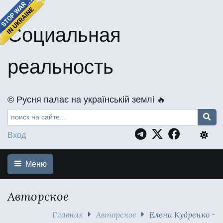
Социальная
реальность
©️ Русня палає на українській землі 🔥
Вход
Меню
Авторское
Главная
Авторское
Елена Кудренко -