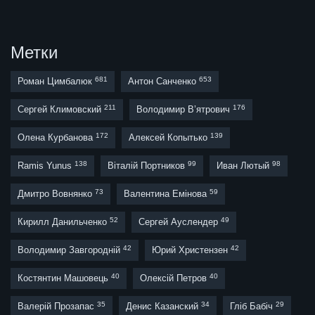
Метки
681
653
Роман Цимбалюк
Антон Санченко
211
176
Сергей Климовский
Володимир В’ятрович
172
139
Олена Курбанова
Алексей Копытько
138
99
98
Ramis Yunus
Віталій Портников
Иван Лютый
73
59
Дмитро Вовнянко
Валентина Емінова
52
49
Кирилл Данильченко
Сергей Ауслендер
42
42
Володимир Завгородній
Юрий Христензен
40
40
Костянтин Машовець
Олексій Петров
35
34
29
Валерій Прозапас
Денис Казанский
Гліб Бабіч