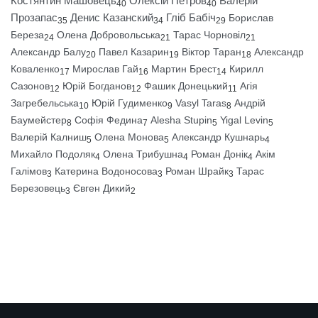
Костянтин Машовець
Олексій Петров
Валерій
40
40
Прозапас
Денис Казанский
Гліб Бабіч
Борислав
35
34
29
Береза
Олена Добровольська
Тарас Чорновіл
24
21
21
Александр Балу
Павел Казарин
Віктор Таран
Александр
20
19
18
Коваленко
Мирослав Гай
Мартин Брест
Кирилл
17
16
14
Сазонов
Юрій Богданов
Фашик Донецький
Агія
12
12
11
Загребельська
Юрій Гудименко
Vasyl Taras
Андрій
10
9
8
Баумейстер
Софія Федина
Alesha Stupin
Yigal Levin
8
7
5
5
Валерій Калниш
Олена Монова
Александр Кушнарь
5
5
4
Михайло Подоляк
Олена Трибушна
Роман Донік
Акім
4
4
4
Галімов
Катерина Водоносова
Роман Шрайк
Тарас
3
3
3
Березовець
Євген Дикий
3
2