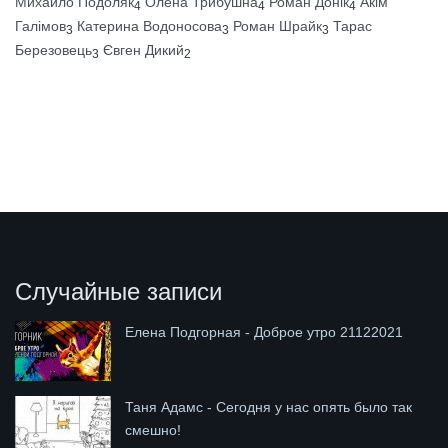
Михайло Подоляк
Олена Трибушна
Роман Донік
Акім
4
4
4
Галімов
Катерина Водоносова
Роман Шрайк
Тарас
3
3
3
Березовець
Євген Дикий
3
2
Случайные записи
Елена Подгорная - Доброе утро 21122021
Таня Адамс - Сегодня у нас опять было так
смешно!