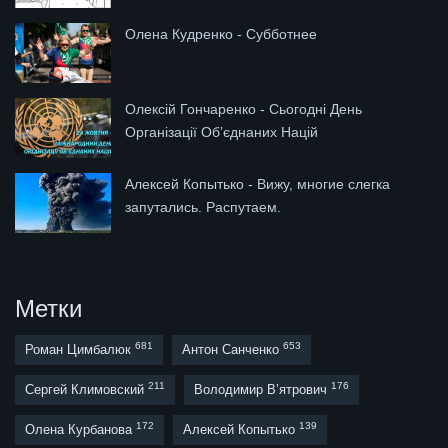
Олена Кудренко - Субботнее
Олексій Гончаренко - Сьогодні День
Організації Обʼєднаних Націй
Алексей Копытько - Вижу, многие слегка
запутались. Распутаем.
Метки
681
653
Роман Цимбалюк
Антон Санченко
211
176
Сергей Климовский
Володимир В’ятрович
172
139
Олена Курбанова
Алексей Копытько