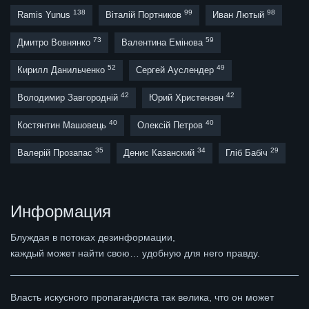
138
99
98
Ramis Yunus
Віталій Портников
Иван Лютый
73
59
Дмитро Вовнянко
Валентина Емінова
52
49
Кирилл Данильченко
Сергей Ауслендер
42
42
Володимир Завгородній
Юрий Христензен
40
40
Костянтин Машовець
Олексій Петров
35
34
29
Валерій Прозапас
Денис Казанский
Гліб Бабіч
Информация
Блуждая в потоках дезинформации,
каждый может найти свою… удобную для него правду.
Власть искусного пропагандиста так велика, что он может