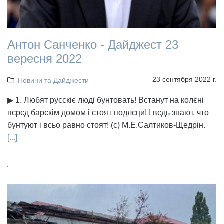
Антон Санченко - Дайджест 23
вересня 2022
23 сентября 2022 г.
Новини та Дайджести
▶ 1. Любят русскіє люді бунтовать! Встанут на колєні
пєрєд барскім домом і стоят подлєци! І вєдь знают, что
бунтуют і всьо равно стоят! (с) М.Е.Салтиков-Щедрін.
[...]