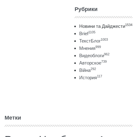
Рубрики
1534
Новини та Дайджести
1105
Brief
1003
ТекстБлог
999
Мнения
962
Видеоблоги
739
Авторское
292
Війна
117
История
Метки