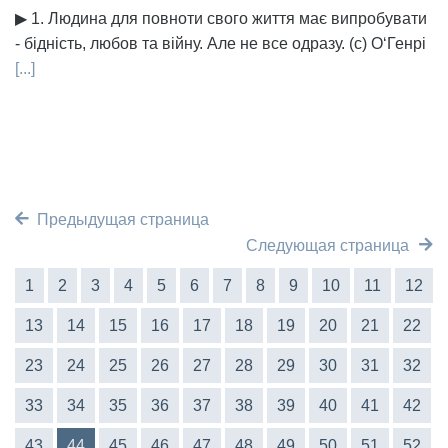
▶ 1. Людина для повноти свого життя має випробувати
- бідність, любов та війну. Але не все одразу. (с) О‘Генрі
[...]
Предыдущая страница
Следующая страница
1
2
3
4
5
6
7
8
9
10
11
12
13
14
15
16
17
18
19
20
21
22
23
24
25
26
27
28
29
30
31
32
33
34
35
36
37
38
39
40
41
42
43
44
45
46
47
48
49
50
51
52