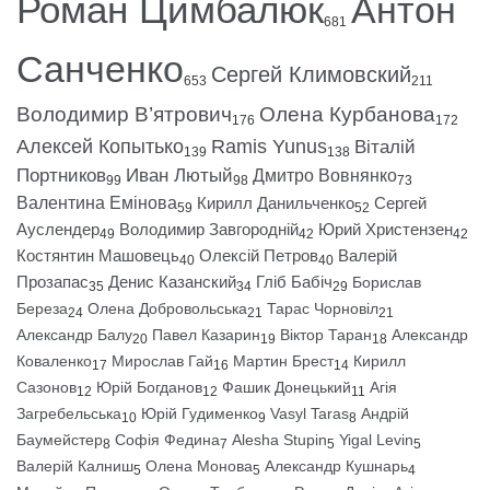
Роман Цимбалюк
Антон
681
Санченко
Сергей Климовский
653
211
Володимир В’ятрович
Олена Курбанова
176
172
Алексей Копытько
Ramis Yunus
Віталій
139
138
Портников
Иван Лютый
Дмитро Вовнянко
99
98
73
Валентина Емінова
Кирилл Данильченко
Сергей
59
52
Ауслендер
Володимир Завгородній
Юрий Христензен
49
42
42
Костянтин Машовець
Олексій Петров
Валерій
40
40
Прозапас
Денис Казанский
Гліб Бабіч
Борислав
35
34
29
Береза
Олена Добровольська
Тарас Чорновіл
24
21
21
Александр Балу
Павел Казарин
Віктор Таран
Александр
20
19
18
Коваленко
Мирослав Гай
Мартин Брест
Кирилл
17
16
14
Сазонов
Юрій Богданов
Фашик Донецький
Агія
12
12
11
Загребельська
Юрій Гудименко
Vasyl Taras
Андрій
10
9
8
Баумейстер
Софія Федина
Alesha Stupin
Yigal Levin
8
7
5
5
Валерій Калниш
Олена Монова
Александр Кушнарь
5
5
4