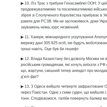
▶ 10. Ліз Трас з трибуни Генасамблеї ООН: У це
продовжуватимемо та посилюватимемо військову 
зброя зі Сполученого Королівства прибуває в Укр
ракети для РСЗВ. Ми не заспокоїмося, доки Укра
зауважень нема, курс незмінний.
▶ 11. Хакери, міжнародного угрупування Anonym
мережу дані 305 925 осіб, які будуть мобілізован
гроші навіть. Оце був би гешефт.
▶ 12. Влада Казахстану без дозволу Москви не
російським громадянам, які хочуть виїхати з РФ
що, жартуни, смішний тепер анекдот про молдав
д’юті фрі?
▶ 13. З Одеси вийшло четверте зафрахтоване 
через Пакістан. Одне з семи суден, що вийшли сь
тонн. Сподіваємося, таліби повернуть балкер ма