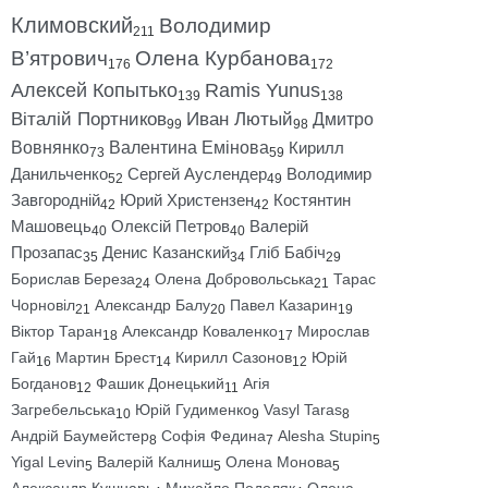
Климовский
Володимир
211
В’ятрович
Олена Курбанова
176
172
Алексей Копытько
Ramis Yunus
139
138
Віталій Портников
Иван Лютый
Дмитро
99
98
Вовнянко
Валентина Емінова
Кирилл
73
59
Данильченко
Сергей Ауслендер
Володимир
52
49
Завгородній
Юрий Христензен
Костянтин
42
42
Машовець
Олексій Петров
Валерій
40
40
Прозапас
Денис Казанский
Гліб Бабіч
35
34
29
Борислав Береза
Олена Добровольська
Тарас
24
21
Чорновіл
Александр Балу
Павел Казарин
21
20
19
Віктор Таран
Александр Коваленко
Мирослав
18
17
Гай
Мартин Брест
Кирилл Сазонов
Юрій
16
14
12
Богданов
Фашик Донецький
Агія
12
11
Загребельська
Юрій Гудименко
Vasyl Taras
10
9
8
Андрій Баумейстер
Софія Федина
Alesha Stupin
8
7
5
Yigal Levin
Валерій Калниш
Олена Монова
5
5
5
Александр Кушнарь
Михайло Подоляк
Олена