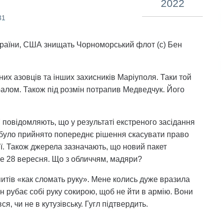
2022
31
країни, США знищать Чорноморський флот (с) Бен
них азовців та інших захисників Маріуполя. Таки той
алом. Також під розмін потрапив Медведчук. Його
 повідомляють, що у результаті екстреного засідання
 було прийнято попереднє рішення скасувати право
ії. Також джерела зазначають, що новий пакет
е 28 вересня. Що з обличчям, мадяри?
запитів «как сломать руку». Мене колись дуже вразила
н рубає собі руку сокирою, щоб не йти в армію. Вони
я, чи не в кутузівську. Гугл підтвердить.