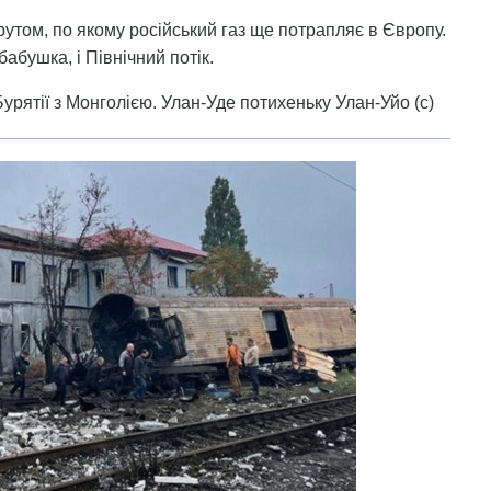
утом, по якому російський газ ще потрапляє в Європу.
бабушка, і Північний потік.
Бурятії з Монголією. Улан-Уде потихеньку Улан-Уйо (с)