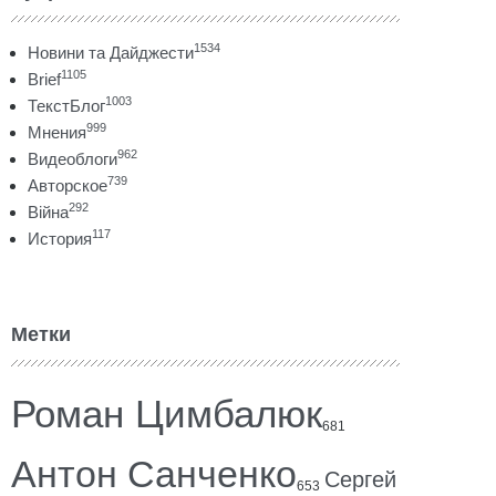
1534
Новини та Дайджести
1105
Brief
1003
ТекстБлог
999
Мнения
962
Видеоблоги
739
Авторское
292
Війна
117
История
Метки
Роман Цимбалюк
681
Антон Санченко
Сергей
653