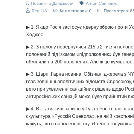
Новини та Дайджести
Антон Санченко
RealiUA
Комментарии: 0
Просмотров: 8
▶ 1. Якщо Росія застосує ядерну зброю проти У
Ходжес
▶ 2. З полону повернулися 215 з 2 тисяч полоне
полонений під Ізюмом «підполковник» був генер
обміняли на 200 полонених. Але ж це кумівство.
▶ 3. Шарп: Гарна новина. Обізнані джерела з NY
глав зовнішньополітичних відомств Євросоюзу,
вето при ухваленні санкційних рішень щодо Рос
антиросійських санкцій може буде прийнятий вж
▶ 4. В статистиці запитів у Гугл з Росії сплеск 
скульптура «Русскій Сцевола», на якій крєстьяні
кажуть, що в наполеонівську. Я тепер засумнівавс