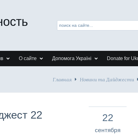
ность
ив
О сайте
Допомога Україні
Donate for Uk
Главная
Новини та Дайджести
джест 22
22
сентября