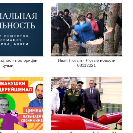
запас - про брифінг
Иван Лютый - Лютые новости
Кучми
08112021