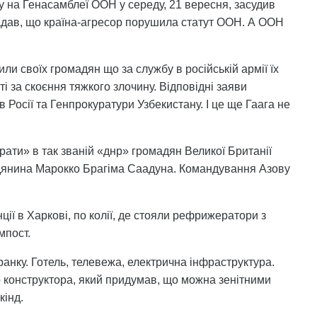
 на Генасамблеї ООН у середу, 21 вересня, засудив
гадав, що країна-агресор порушила статут ООН. А ООН
ли своїх громадян що за службу в російській армії їх
і за скоєння тяжкого злочину. Відповідні заяви
 Росії та Генпрокуратури Узбекистану. І це ще Гаага не
рати» в так званій «днр» громадян Великої Британії
дянина Марокко Брагіма Саадуна. Командування Азову
ції в Харкові, по колії, де стояли рефрижератори з
мпост.
ранку. Готель, телевежа, електрична інфраструктура.
го конструктора, який придумав, що можна зенітними
кінд.