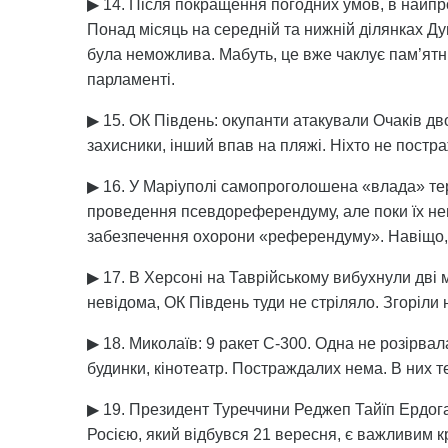
▶ 14. Після покращення погодних умов, в найпр
Понад місяць на середній та нижній ділянках Дуна
була неможлива. Мабуть, це вже чаклує пам’ятн
парламенті.
▶ 15. ОК Південь: окупанти атакували Очаків д
захисники, інший впав на пляжі. Ніхто не пост
▶ 16. У Маріуполі самопроголошена «влада» тер
проведення псевдореферендуму, але поки їх не
забезпечення охорони «референдуму». Навіщо,
▶ 17. В Херсоні на Таврійському вибухнули дві м
невідома, ОК Південь туди не стріляло. Згоріли 
▶ 18. Миколаїв: 9 ракет С-300. Одна не розірвал
будинки, кінотеатр. Постраждалих нема. В них т
▶ 19. Президент Туреччини Реджеп Тайїп Ердог
Росією, який відбувся 21 вересня, є важливим к