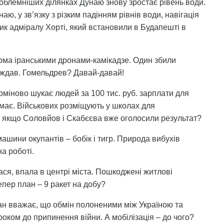
облемніших ділянках Дунаю знову зростає рівень води.
ю, у зв’язку з різким падінням рівнів води, навігація
ик адміралу Хорті, який встановили в Будапешті в
вома іранськими дронами-камікадзе. Один збили
раждав. Гомельдрев? Давай-давай!
міново шукає людей за 100 тис. руб. зарплати для
має. Військових розміщують у школах для
 якщо Соловйов і Скабєєва вже оголосили результат?
ашини окупантів – бобік і тигр. Природа вибухів
на роботі.
ася, впала в центрі міста. Пошкоджені житлові
епер план – 9 ракет на добу?
ан вважає, що обмін полоненими між Україною та
роком до припинення війни. А мобілізація – до чого?