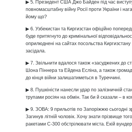
▶ 5. Президент США Джо Байден під час виступу
повномасштабну війну Росії проти України і на
йому що?
▶ 6. Узбекистан та Киргизстан офіційно попереди
буде притягнуто до кримінальної відповідальност
оприлюднені на сайтах посольства Киргизстану в
засідала.
▶ 7. Звільнити вдалося також «засуджених до ст
Шона Піннера та Ейдена Есліна, а також грома
до кінця війни залишатиметься в Туреччині.
▶ 8. Пушкіністи нанесли удар по залізничній стан
трупами росіян на обмін. Так би й сказали – в ко
▶ 9. ЗОВА: 9 прильотів по Запоріжжю сьогодні з
Загинув літній чоловік. Хочу знати прізвище то
ракетами С-300 обстрілювати міста. Екій вундер