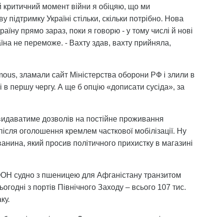
й критичний момент війни я обіцяю, що ми
підтримку Україні стільки, скільки потрібно. Нова
аїну прямо зараз, поки я говорю - у тому числі й нові
їна не переможе. - Вахту здав, вахту прийняла,
ous, зламали сайт Міністерства оборони РФ і злили в
і в першу чергу. А ще б опцію «дописати сусіда», за
 видаватиме дозволів на постійне проживання
 після оголошення кремлем часткової мобілізації. Ну
анина, який просив політичного прихистку в магазині
ООН судно з пшеницею для Афганістану транзитом
огодні з портів Північного Заходу – всього 107 тис.
ку.