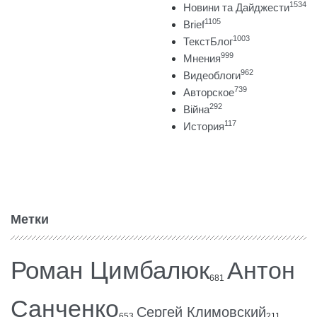
1534
Новини та Дайджести
1105
Brief
1003
ТекстБлог
999
Мнения
962
Видеоблоги
739
Авторское
292
Війна
117
История
Метки
Роман Цимбалюк
Антон
681
Санченко
Сергей Климовский
653
211