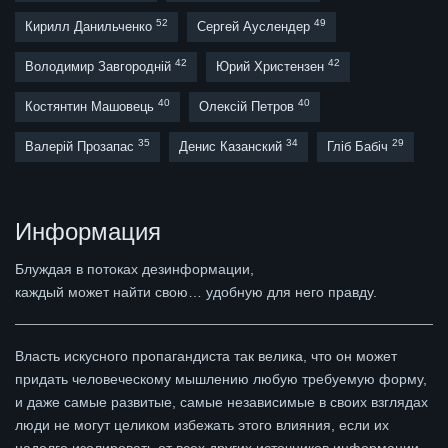
52
49
Кирилл Данильченко
Сергей Ауслендер
42
42
Володимир Завгородній
Юрий Христензен
40
40
Костянтин Машовець
Олексій Петров
35
34
29
Валерій Прозапас
Денис Казанский
Гліб Бабіч
Информация
Блуждая в потоках дезинформации,
каждый может найти свою… удобную для него правду.
Власть искусного пропагандиста так велика, что он может
придать человеческому мышлению любую требуемую форму,
и даже самые развитые, самые независимые в своих взглядах
люди не могут целиком избежать этого влияния, если их