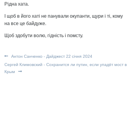
Рідна хата.
І щоб в його хаті не панували окупанти, щури і ті, кому
на все це байдуже.
Щоб здобути волю, гідність і помсту.
Антон Санченко - Дайджест 22 січня 2024
Сергей Климовский - Сохранится ли путин, если упадёт мост в
Крым