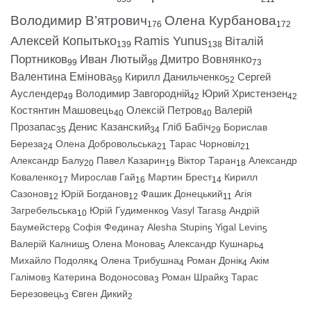
Володимир В’ятрович
Олена Курбанова
176
172
Алексей Копытько
Ramis Yunus
Віталій
139
138
Портников
Иван Лютый
Дмитро Вовнянко
99
98
73
Валентина Емінова
Кирилл Данильченко
Сергей
59
52
Ауслендер
Володимир Завгородній
Юрий Христензен
49
42
42
Костянтин Машовець
Олексій Петров
Валерій
40
40
Прозапас
Денис Казанский
Гліб Бабіч
Борислав
35
34
29
Береза
Олена Добровольська
Тарас Чорновіл
24
21
21
Александр Балу
Павел Казарин
Віктор Таран
Александр
20
19
18
Коваленко
Мирослав Гай
Мартин Брест
Кирилл
17
16
14
Сазонов
Юрій Богданов
Фашик Донецький
Агія
12
12
11
Загребельська
Юрій Гудименко
Vasyl Taras
Андрій
10
9
8
Баумейстер
Софія Федина
Alesha Stupin
Yigal Levin
8
7
5
5
Валерій Калниш
Олена Монова
Александр Кушнарь
5
5
4
Михайло Подоляк
Олена Трибушна
Роман Донік
Акім
4
4
4
Галімов
Катерина Водоносова
Роман Шрайк
Тарас
3
3
3
Березовець
Євген Дикий
3
2