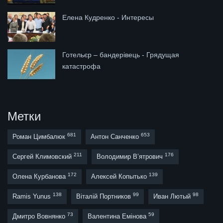
Елена Кудренко - Интересы
Готельєр – бандерівець - Грядущая
катастрофа
Метки
681
653
Роман Цимбалюк
Антон Санченко
211
176
Сергей Климовский
Володимир В’ятрович
172
139
Олена Курбанова
Алексей Копытько
138
99
98
Ramis Yunus
Віталій Портников
Иван Лютый
73
59
Дмитро Вовнянко
Валентина Емінова