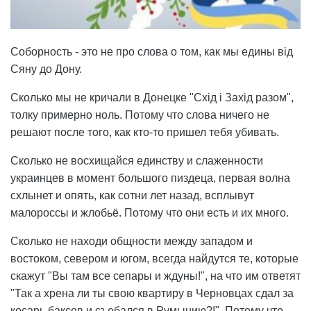
Соборность - это не про слова о том, как мы едины від
Сяну до Дону.
Сколько мы не кричали в Донецке "Схід і Захід разом",
толку примерно ноль. Потому что слова ничего не
решают после того, как кто-то пришел тебя убивать.
Сколько не восхищайся единству и слаженности
украинцев в момент большого пиздеца, первая волна
схлынет и опять, как сотни лет назад, всплывут
малороссы и жлобьё. Потому что они есть и их много.
Сколько не находи общности между западом и
востоком, севером и югом, всегда найдутся те, которые
скажут "Вы там все сепары и ждуны!", на что им ответят
"Так а хрена ли ты свою квартиру в Черновцах сдал за
косарь баксов и съебался в Румынию?!". Потому что