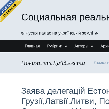
Социальная реаль
©️ Русня палає на українській землі 🔥
Главная
Рубрики
Авторы
Арх
Новини та Дайджести
Главная
Заява делегацій Естон
Грузії,Латвії,Литви, П