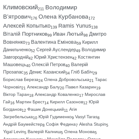
Климовский
Володимир
211
В’ятрович
Олена Курбанова
176
172
Алексей Копытько
Ramis Yunus
139
138
Віталій Портников
Иван Лютый
Дмитро
99
98
Вовнянко
Валентина Емінова
Кирилл
73
59
Данильченко
Сергей Ауслендер
Володимир
52
49
Завгородній
Юрий Христензен
Костянтин
42
42
Машовець
Олексій Петров
Валерій
40
40
Прозапас
Денис Казанский
Гліб Бабіч
35
34
29
Борислав Береза
Олена Добровольська
Тарас
24
21
Чорновіл
Александр Балу
Павел Казарин
21
20
19
Віктор Таран
Александр Коваленко
Мирослав
18
17
Гай
Мартин Брест
Кирилл Сазонов
Юрій
16
14
12
Богданов
Фашик Донецький
Агія
12
11
Загребельська
Юрій Гудименко
Vasyl Taras
10
9
8
Андрій Баумейстер
Софія Федина
Alesha Stupin
8
7
5
Yigal Levin
Валерій Калниш
Олена Монова
5
5
5
Александр Кушнарь
Михайло Подоляк
Олена