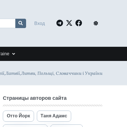
Вход
raine
зії,Латвії,Литви, Польщі, Словаччини і України
Страницы авторов сайта
Отто Йорк
Таня Адамс