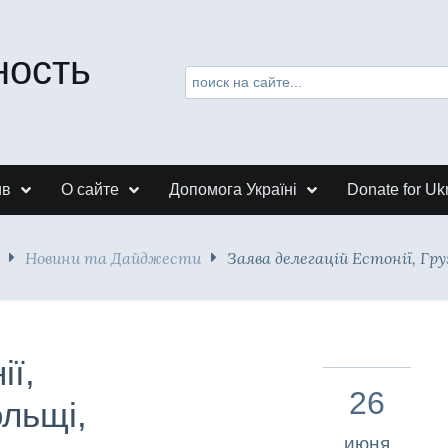
ность
ив
О сайте
Допомога Україні
Donate for Uk
Новини та Дайджести
Заява делегацій Естонії, Гру
ії,
26
ольщі,
июня