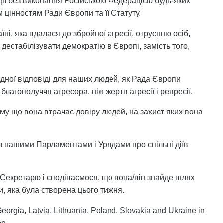
ції без виконання Російською Федерацією будь-яких
 цінностям Ради Європи та її Статуту.
і, яка вдалася до збройної агресії, отруєнню осіб,
естабілізувати демократію в Європі, замість того,
одної відповіді для наших людей, як Рада Європи
 благополуччя агресора, ніж жертв агресії і репресії.
му що вона втрачає довіру людей, на захист яких вона
з нашими Парламентами і Урядами про спільні діїв
екретарю і сподіваємося, що вона/він знайде шлях
и, яка була створена цього тижня.
orgia, Latvia, Lithuania, Poland, Slovakia and Ukraine in
pe