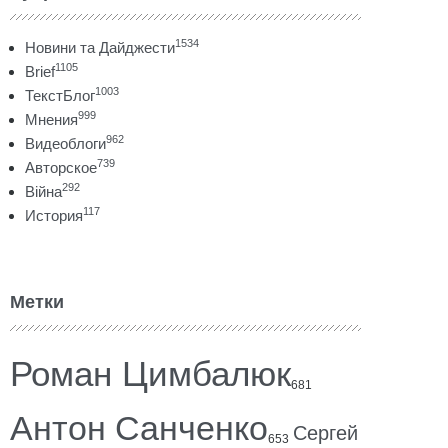
1534
Новини та Дайджести
1105
Brief
1003
ТекстБлог
999
Мнения
962
Видеоблоги
739
Авторское
292
Війна
117
История
Метки
Роман Цимбалюк
681
Антон Санченко
Сергей
653