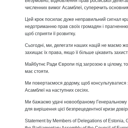
Безумовно, відновлення прав російської делега
численних вимог Асамблеї, суперечить основним
Цей крок посилає дуже неправильний сигнал країн
недотриманню прав своїх громадян і прагненню д
щоб сприяти її розвитку.
Сьогодні, ми, делегати наших націй не маємо ж
захищає їх права, якщо її більше цікавить захист
Майбутнє Ради Європи під загрозою в цілому, то
має стояти.
Ми повертаємося додому, щоб консультуватися 
Асамблеї на наступних сесіях.
Ми бажаємо удачі новообраному Генеральному С
для вирішення цієї безпрецедентної кризи довір
Statement by Members of Delegations of Estonia, Ge
the Parliamentary Assembly of the Council of Euro