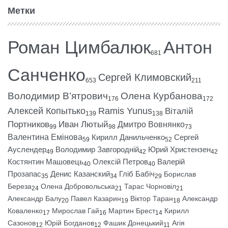
Метки
Роман Цимбалюк
Антон
681
Санченко
Сергей Климовский
653
211
Володимир В’ятрович
Олена Курбанова
176
172
Алексей Копытько
Ramis Yunus
Віталій
139
138
Портников
Иван Лютый
Дмитро Вовнянко
99
98
73
Валентина Емінова
Кирилл Данильченко
Сергей
59
52
Ауслендер
Володимир Завгородній
Юрий Христензен
49
42
42
Костянтин Машовець
Олексій Петров
Валерій
40
40
Прозапас
Денис Казанский
Гліб Бабіч
Борислав
35
34
29
Береза
Олена Добровольська
Тарас Чорновіл
24
21
21
Александр Балу
Павел Казарин
Віктор Таран
Александр
20
19
18
Коваленко
Мирослав Гай
Мартин Брест
Кирилл
17
16
14
Сазонов
Юрій Богданов
Фашик Донецький
Агія
12
12
11