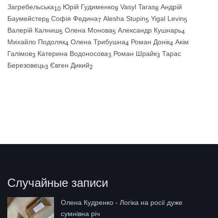
Загребельська
Юрій Гудименко
Vasyl Taras
Андрій
10
9
8
Баумейстер
Софія Федина
Alesha Stupin
Yigal Levin
8
7
5
5
Валерій Калниш
Олена Монова
Александр Кушнарь
5
5
4
Михайло Подоляк
Олена Трибушна
Роман Донік
Акім
4
4
4
Галімов
Катерина Водоносова
Роман Шрайк
Тарас
3
3
3
Березовець
Євген Дикий
3
2
Случайные записи
Олена Кудренко - Логіка на росії дуже
сумнівна річ