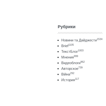
Рубрики
1534
Новини та Дайджести
1105
Brief
1003
ТекстБлог
999
Мнения
962
Видеоблоги
739
Авторское
292
Війна
117
История