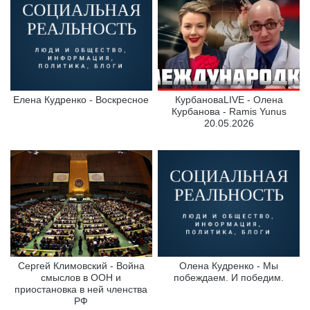
Елена Кудренко - Воскресное
КурбановаLIVE - Олена
Курбанова - Ramis Yunus
20.05.2026
Сергей Климовский - Война
Олена Кудренко - Мы
смыслов в ООН и
побеждаем. И победим.
приостановка в ней членства
РФ