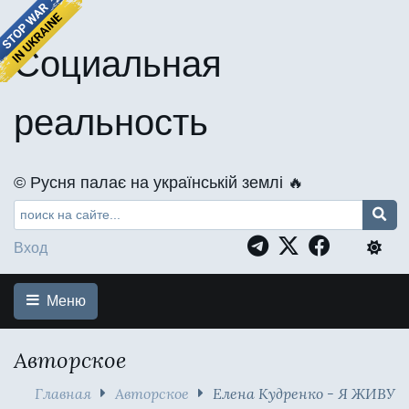
Социальная
реальность
©️ Русня палає на українській землі 🔥
Вход
Меню
Авторское
Главная
Авторское
Елена Кудренко - Я ЖИВУ