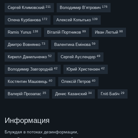
211
176
Сергей Климовский
Володимир В’ятрович
172
139
Олена Курбанова
Алексей Копытько
138
99
98
Ramis Yunus
Віталій Портников
Иван Лютый
73
59
Дмитро Вовнянко
Валентина Емінова
52
49
Кирилл Данильченко
Сергей Ауслендер
42
42
Володимир Завгородній
Юрий Христензен
40
40
Костянтин Машовець
Олексій Петров
35
34
29
Валерій Прозапас
Денис Казанский
Гліб Бабіч
Информация
Блуждая в потоках дезинформации,