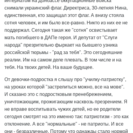
интернатом на Донбассе оккупационные войска
снимали украинский флаг. Директриса, 30-летняя Нина,
единственная, кто защищал этот флаг. А внизу стояла
сотня человек, и им было все-равно. Никто из них ее не
поддержал. Сегодня такая же "сотня" освистывает
мать погибшего в ДАПе героя. И депутат от "Слуги
народа" презрительно фыркает на бывшего узника
российской тюрьмы - "рад за тебя". Это сегодняшние
реалии. Им на самом деле плевать. В том числе и на
тебя. На твоих детей. На ваше будущее.
От девочки-подростка я слышу про "училку-патриотку",
на уроках которой "застрелиться можно, все на мове".
И сказано это с подростковым пренебрежением,
уничтожающим, прожигающим насквозь презрением. Я
не вправе воспитывать чужих детей, но ее родители
сегодня смотрят на это именно так: патриотизм - это как
отклонение. А все "нормальные" - не патриоты. И все
они - безразличные. Потому что однажды стало нормой