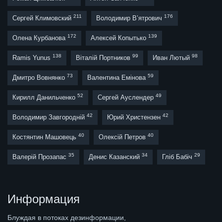
211
176
Сергей Климовский
Володимир В’ятрович
172
139
Олена Курбанова
Алексей Копытько
138
99
98
Ramis Yunus
Віталій Портников
Иван Лютый
73
59
Дмитро Вовнянко
Валентина Емінова
52
49
Кирилл Данильченко
Сергей Ауслендер
42
42
Володимир Завгородній
Юрий Христензен
40
40
Костянтин Машовець
Олексій Петров
35
34
29
Валерій Прозапас
Денис Казанский
Гліб Бабіч
Информация
Блуждая в потоках дезинформации,