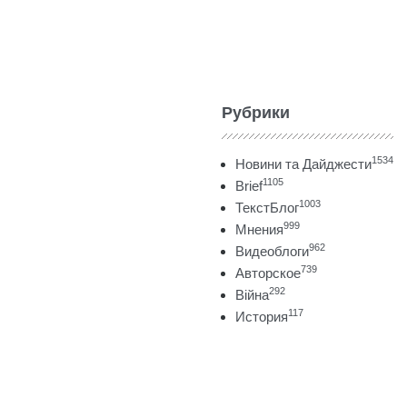
Рубрики
1534
Новини та Дайджести
1105
Brief
1003
ТекстБлог
999
Мнения
962
Видеоблоги
739
Авторское
292
Війна
117
История