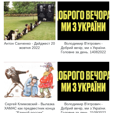
Антон Санченко - Дайджест 20
Володимир В’ятрович -
жовтня 2022
Добрий вечір, ми з України.
Головне за день. 14082022
Сергей Климовский - Вылазка
Володимир В’ятрович -
ХАМАС как предвестник конца
Добрий вечір, ми з України.
“Единой россии”
Головне за день. 21092022