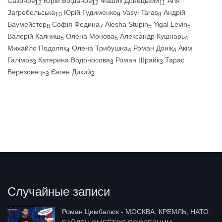
Сазонов
Юрій Богданов
Фашик Донецький
Агія
12
12
11
Загребельська
Юрій Гудименко
Vasyl Taras
Андрій
10
9
8
Баумейстер
Софія Федина
Alesha Stupin
Yigal Levin
8
7
5
5
Валерій Калниш
Олена Монова
Александр Кушнарь
5
5
4
Михайло Подоляк
Олена Трибушна
Роман Донік
Акім
4
4
4
Галімов
Катерина Водоносова
Роман Шрайк
Тарас
3
3
3
Березовець
Євген Дикий
3
2
Случайные записи
Роман Цимбалюк - МОСКВА, КРЕМЛЬ, НАТО: