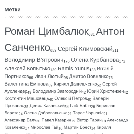
Метки
Роман Цимбалюк
Антон
681
Санченко
Сергей Климовский
653
211
Володимир В’ятрович
Олена Курбанова
176
172
Алексей Копытько
Ramis Yunus
Віталій
139
138
Портников
Иван Лютый
Дмитро Вовнянко
99
98
73
Валентина Емінова
Кирилл Данильченко
Сергей
59
52
Ауслендер
Володимир Завгородній
Юрий Христензен
49
42
42
Костянтин Машовець
Олексій Петров
Валерій
40
40
Прозапас
Денис Казанский
Гліб Бабіч
Борислав
35
34
29
Береза
Олена Добровольська
Тарас Чорновіл
24
21
21
Александр Балу
Павел Казарин
Віктор Таран
Александр
20
19
18
Коваленко
Мирослав Гай
Мартин Брест
Кирилл
17
16
14