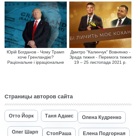
Юрій Богданов - Чому Трамп
Дмитро "Калинчук" Вовнянко -
хоче Гренландію?
Зрада тижня - Перемога тижня
Раціональне і ірраціональне
19 – 25 листопада 2021 р.
Страницы авторов сайта
Отто Йорк
Таня Адамс
Олена Кудренко
Олег Шарп
СтопРаша
Елена Подгорная