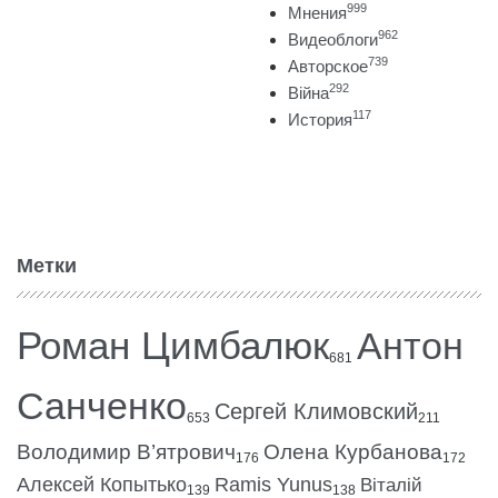
999
Мнения
962
Видеоблоги
739
Авторское
292
Війна
117
История
Метки
Роман Цимбалюк
Антон
681
Санченко
Сергей Климовский
653
211
Володимир В’ятрович
Олена Курбанова
176
172
Алексей Копытько
Ramis Yunus
Віталій
139
138