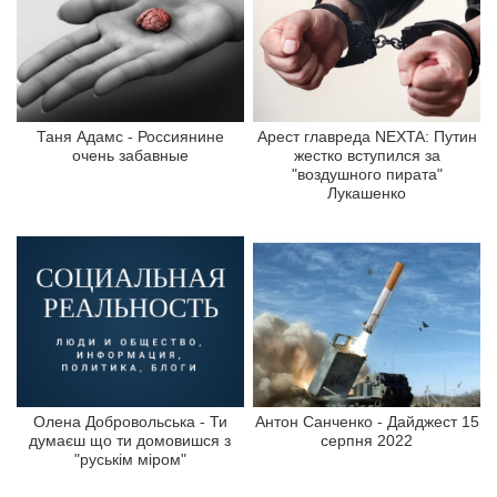
Таня Адамс - Россиянине
Арест главреда NEXTA: Путин
очень забавные
жестко вступился за
"воздушного пирата"
Лукашенко
Олена Добровольська - Ти
Антон Санченко - Дайджест 15
думаєш що ти домовишся з
серпня 2022
"руськім міром"