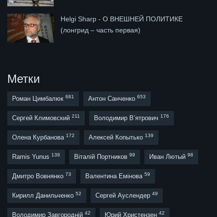
Helgi Sharp - О ВНЕШНЕЙ ПОЛИТИКЕ
(лонгрид – часть первая)
Метки
681
653
Роман Цимбалюк
Антон Санченко
211
176
Сергей Климовский
Володимир В’ятрович
172
139
Олена Курбанова
Алексей Копытько
138
99
98
Ramis Yunus
Віталій Портников
Иван Лютый
73
59
Дмитро Вовнянко
Валентина Емінова
52
49
Кирилл Данильченко
Сергей Ауслендер
42
42
Володимир Завгородній
Юрий Христензен