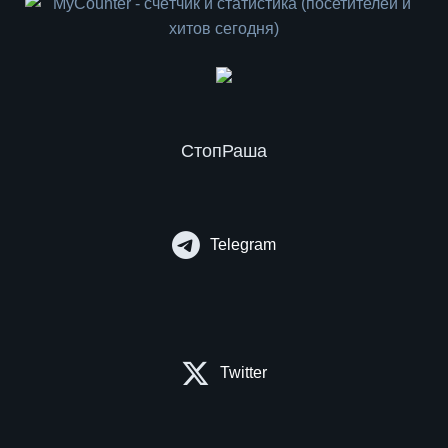
СтопРаша
Telegram
Twitter