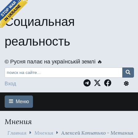
Социальная
реальность
©️ Русня палає на українській землі 🔥
Вход
Меню
Мнения
Главная
Мнения
Алексей Копытько - Метания