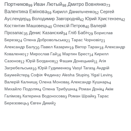
Портников
Иван Лютый
Дмитро Вовнянко
99
98
73
Валентина Емінова
Кирилл Данильченко
Сергей
59
52
Ауслендер
Володимир Завгородній
Юрий Христензен
49
42
42
Костянтин Машовець
Олексій Петров
Валерій
40
40
Прозапас
Денис Казанский
Гліб Бабіч
Борислав
35
34
29
Береза
Олена Добровольська
Тарас Чорновіл
24
21
21
Александр Балу
Павел Казарин
Віктор Таран
Александр
20
19
18
Коваленко
Мирослав Гай
Мартин Брест
Кирилл
17
16
14
Сазонов
Юрій Богданов
Фашик Донецький
Агія
12
12
11
Загребельська
Юрій Гудименко
Vasyl Taras
Андрій
10
9
8
Баумейстер
Софія Федина
Alesha Stupin
Yigal Levin
8
7
5
5
Валерій Калниш
Олена Монова
Александр Кушнарь
5
5
4
Михайло Подоляк
Олена Трибушна
Роман Донік
Акім
4
4
4
Галімов
Катерина Водоносова
Роман Шрайк
Тарас
3
3
3
Березовець
Євген Дикий
3
2