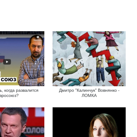
ь, когда развалится
Дмитро "Калинчук" Вовнянко -
вросоюз?
ЛОМКА