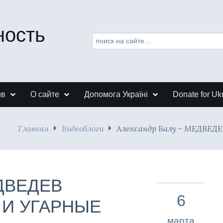
ность
ив
О сайте
Допомога Україні
Donate for Uk
Главная
Видеоблоги
Александр Балу - МЕДВ
ЕДВЕДЕВ
6
И УГАРНЫЕ
марта