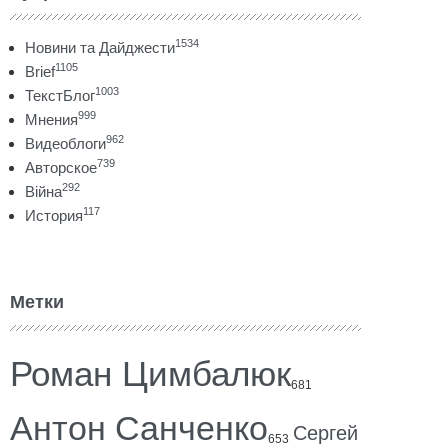
1534
Новини та Дайджести
1105
Brief
1003
ТекстБлог
999
Мнения
962
Видеоблоги
739
Авторское
292
Війна
117
История
Метки
Роман Цимбалюк
681
Антон Санченко
Сергей
653