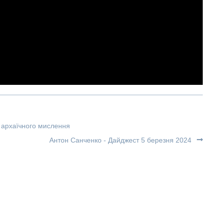
с архаїчного мислення
Антон Санченко - Дайджест 5 березня 2024