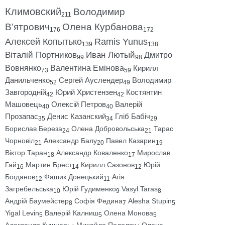
Климовский
Володимир
211
В’ятрович
Олена Курбанова
176
172
Алексей Копытько
Ramis Yunus
139
138
Віталій Портников
Иван Лютый
Дмитро
99
98
Вовнянко
Валентина Емінова
Кирилл
73
59
Данильченко
Сергей Ауслендер
Володимир
52
49
Завгородній
Юрий Христензен
Костянтин
42
42
Машовець
Олексій Петров
Валерій
40
40
Прозапас
Денис Казанский
Гліб Бабіч
35
34
29
Борислав Береза
Олена Добровольська
Тарас
24
21
Чорновіл
Александр Балу
Павел Казарин
21
20
19
Віктор Таран
Александр Коваленко
Мирослав
18
17
Гай
Мартин Брест
Кирилл Сазонов
Юрій
16
14
12
Богданов
Фашик Донецький
Агія
12
11
Загребельська
Юрій Гудименко
Vasyl Taras
10
9
8
Андрій Баумейстер
Софія Федина
Alesha Stupin
8
7
5
Yigal Levin
Валерій Калниш
Олена Монова
5
5
5
Александр Кушнарь
Михайло Подоляк
Олена