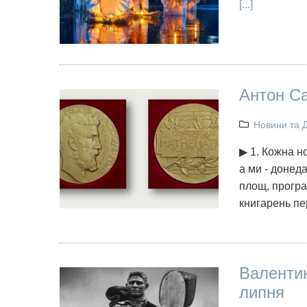
[...]
Антон Са
Новини та 
▶ 1. Кожна н
а ми - донед
площ, програ
книгарень п
Валентин
липня