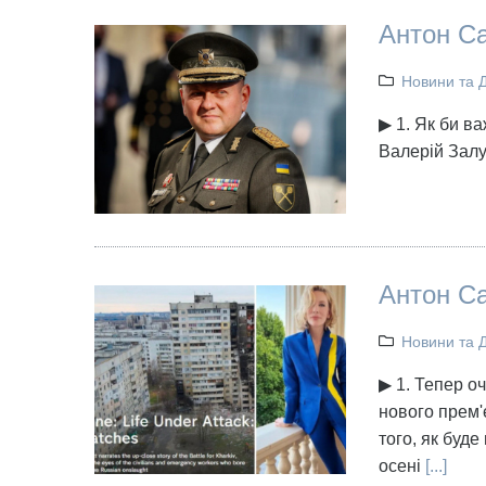
Антон Са
Новини та 
▶ 1. Як би ва
Валерій Зал
Антон Са
Новини та 
▶ 1. Тепер о
нового прем'
того, як буде
осені
[...]