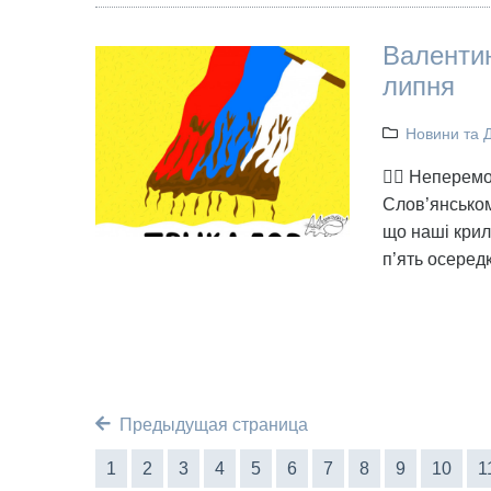
Валентин
липня
Новини та 
👉🏻 Неперем
Слов’янськом
що наші крил
п’ять осеред
Предыдущая страница
1
2
3
4
5
6
7
8
9
10
1