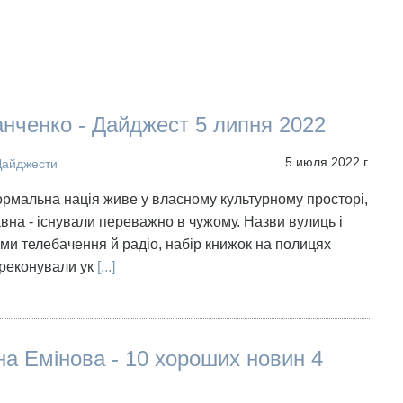
нченко - Дайджест 5 липня 2022
5 июля 2022 г.
Дайджести
ормальна нація живе у власному культурному просторі,
авна - існували переважно в чужому. Назви вулиць і
ми телебачення й радіо, набір книжок на полицях
ереконували ук
[...]
а Емінова - 10 хороших новин 4