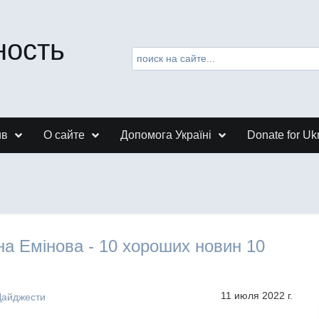
ность
ив
О сайте
Допомога Україні
Donate for Uk
а Емінова - 10 хороших новин 10
11 июля 2022 г.
Дайджести