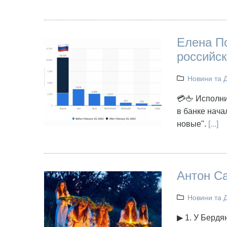
Елена По
российск
Новини та 
💳🖕 Исполни
в банке нача
новые".
[...]
Антон Са
Новини та 
▶ 1. У Бердян