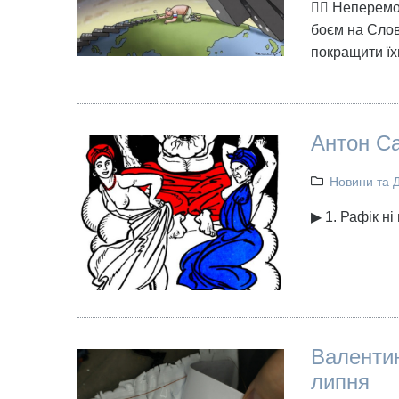
👉🏻 Неперем
боєм на Слов
покращити їх
Антон Са
Новини та 
▶ 1. Рафік ні
Валентин
липня