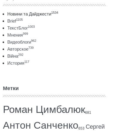
1534
Новини та Дайджести
1105
Brief
1003
ТекстБлог
999
Мнения
962
Видеоблоги
739
Авторское
292
Війна
117
История
Метки
Роман Цимбалюк
681
Антон Санченко
Сергей
653