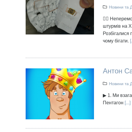
Новини та 
👉🏻 Неперем
штурмів на Х
Розбігалися 
чому бігати.
[
Антон Са
Новини та 
▶ 1. Ми взаг
Пентагон
[...]