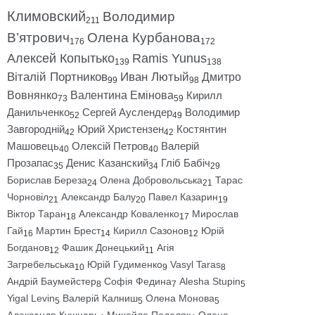
Климовский
Володимир
211
В’ятрович
Олена Курбанова
176
172
Алексей Копытько
Ramis Yunus
139
138
Віталій Портников
Иван Лютый
Дмитро
99
98
Вовнянко
Валентина Емінова
Кирилл
73
59
Данильченко
Сергей Ауслендер
Володимир
52
49
Завгородній
Юрий Христензен
Костянтин
42
42
Машовець
Олексій Петров
Валерій
40
40
Прозапас
Денис Казанский
Гліб Бабіч
35
34
29
Борислав Береза
Олена Добровольська
Тарас
24
21
Чорновіл
Александр Балу
Павел Казарин
21
20
19
Віктор Таран
Александр Коваленко
Мирослав
18
17
Гай
Мартин Брест
Кирилл Сазонов
Юрій
16
14
12
Богданов
Фашик Донецький
Агія
12
11
Загребельська
Юрій Гудименко
Vasyl Taras
10
9
8
Андрій Баумейстер
Софія Федина
Alesha Stupin
8
7
5
Yigal Levin
Валерій Калниш
Олена Монова
5
5
5
Александр Кушнарь
Михайло Подоляк
Олена