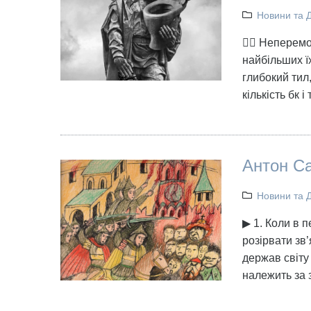
Новини та 
👉🏻 Неперем
найбільших їх
глибокий тил
кількість бк і
Антон Са
Новини та 
▶ 1. Коли в 
розірвати зв’
держав світу
належить за 