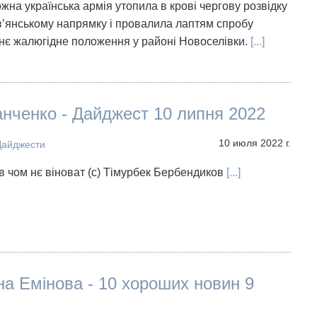
ожна українська армія утопила в крові чергову розвідку
’янському напрямку і провалила лаптям спробу
нє жалюгідне положення у районі Новоселівки.
[...]
нченко - Дайджест 10 липня 2022
10 июля 2022 г.
Дайджести
 в чом нє віноват (с) Тімурбек Бербендиков
[...]
а Емінова - 10 хороших новин 9