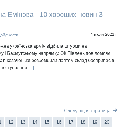
а Емінова - 10 хороших новин 3
4 июля 2022 г.
Дайджести
ожна українська армія відбила штурми на
у і Бахмутському напрямку. ОК Південь повідомляє,
аті козаченьки розбомбили лаптям склад боєприпасів і
ків скупчення
[...]
Следующая страница
1
12
13
14
15
16
17
18
19
20