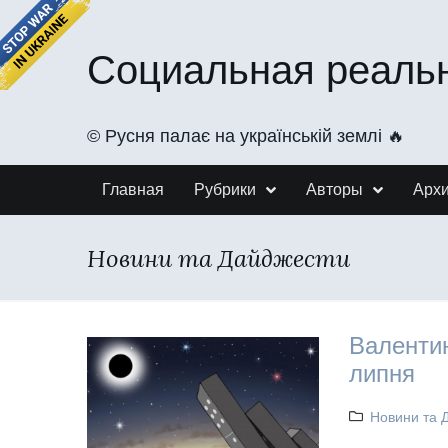
Социальная реаль
©️ Русня палає на українській землі 🔥
Главная
Рубрики
Авторы
Арх
Новини та Дайджести
Валентин
липня
Новини та 