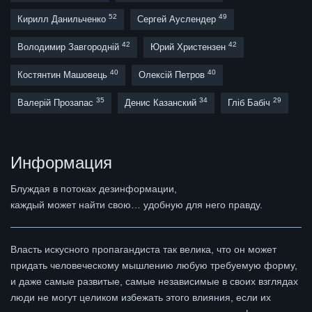
52
49
Кирилл Данильченко
Сергей Ауслендер
42
42
Володимир Завгородній
Юрий Христензен
40
40
Костянтин Машовець
Олексій Петров
35
34
29
Валерій Прозапас
Денис Казанский
Гліб Бабіч
Информация
Блуждая в потоках дезинформации,
каждый может найти свою… удобную для него правду.
Власть искусного пропагандиста так велика, что он может
придать человеческому мышлению любую требуемую форму,
и даже самые развитые, самые независимые в своих взглядах
люди не могут целиком избежать этого влияния, если их