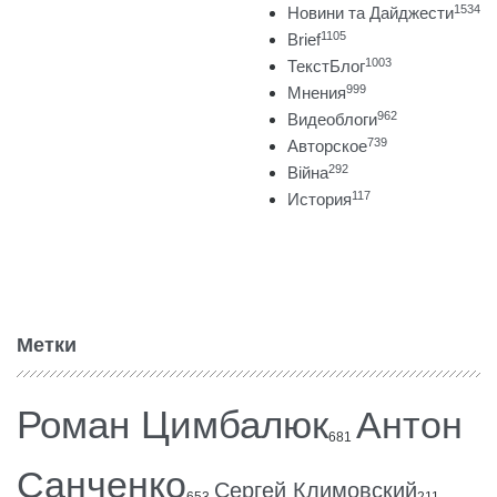
1534
Новини та Дайджести
1105
Brief
1003
ТекстБлог
999
Мнения
962
Видеоблоги
739
Авторское
292
Війна
117
История
Метки
Роман Цимбалюк
Антон
681
Санченко
Сергей Климовский