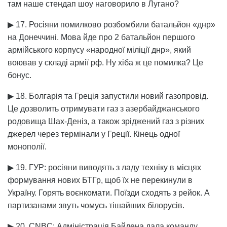
там наше стендап шоу наговорило в Лугано?
▶ 17. Росіяни помилково розбомбили батальйон «днр»
на Донеччині. Мова йде про 2 батальйон першого
армійського корпусу «народної міліції днр», який
воював у складі армії рф. Ну хіба ж це помилка? Це
бонус.
▶ 18. Болгарія та Греція запустили новий газопровід.
Це дозволить отримувати газ з азербайджанського
родовища Шах-Деніз, а також зріджений газ з різних
джерел через термінали у Греції. Кінець одної
монополії.
▶ 19. ГУР: росіяни виводять з ладу техніку в місцях
формування нових БТГр, щоб їх не перекинули в
Україну. Горять воєнкомати. Поїзди сходять з рейок. А
партизанами звуть чомусь тішайших білорусів.
▶ 20. CNBC: Адміністрація Байдена дала команду