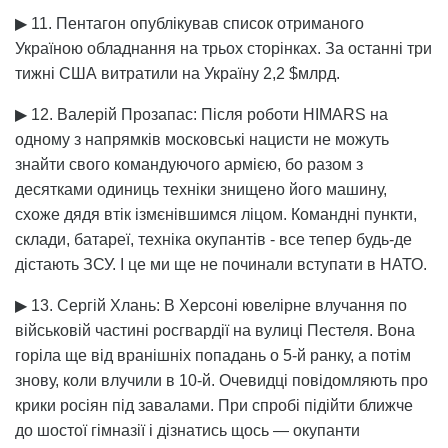
▶ 11. Пентагон опублікував список отриманого
Україною обладнання на трьох сторінках. За останні три
тижні США витратили на Україну 2,2 $млрд.
▶ 12. Валерій Прозапас: Після роботи HIMARS на
одному з напрямків московські нацисти не можуть
знайти свого командуючого армією, бо разом з
десятками одиниць техніки знищено його машину,
схоже дядя втік ізмєнівшимся ліцом. Командні пункти,
склади, батареї, техніка окупантів - все тепер будь-де
дістають ЗСУ. І це ми ще не починали вступати в НАТО.
▶ 13. Сергій Хлань: В Херсоні ювелірне влучання по
військовій частині росгвардії на вулиці Пестеля. Вона
горіла ще від вранішніх попадань о 5-й ранку, а потім
знову, коли влучили в 10-й. Очевидці повідомляють про
крики росіян під завалами. При спробі підійти ближче
до шостої гімназії і дізнатись щось — окупанти