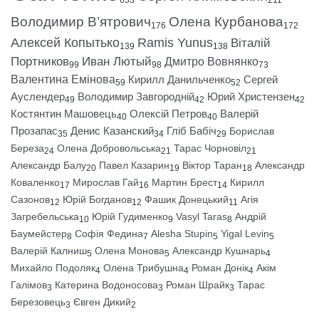
653
211
Володимир В’ятрович
Олена Курбанова
176
172
Алексей Копытько
Ramis Yunus
Віталій
139
138
Портников
Иван Лютый
Дмитро Вовнянко
99
98
73
Валентина Емінова
Кирилл Данильченко
Сергей
59
52
Ауслендер
Володимир Завгородній
Юрий Христензен
49
42
42
Костянтин Машовець
Олексій Петров
Валерій
40
40
Прозапас
Денис Казанский
Гліб Бабіч
Борислав
35
34
29
Береза
Олена Добровольська
Тарас Чорновіл
24
21
21
Александр Балу
Павел Казарин
Віктор Таран
Александр
20
19
18
Коваленко
Мирослав Гай
Мартин Брест
Кирилл
17
16
14
Сазонов
Юрій Богданов
Фашик Донецький
Агія
12
12
11
Загребельська
Юрій Гудименко
Vasyl Taras
Андрій
10
9
8
Баумейстер
Софія Федина
Alesha Stupin
Yigal Levin
8
7
5
5
Валерій Калниш
Олена Монова
Александр Кушнарь
5
5
4
Михайло Подоляк
Олена Трибушна
Роман Донік
Акім
4
4
4
Галімов
Катерина Водоносова
Роман Шрайк
Тарас
3
3
3
Березовець
Євген Дикий
3
2