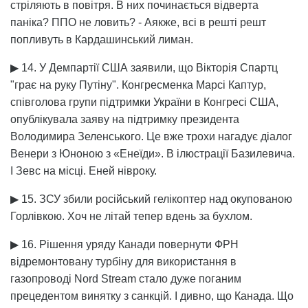
стріляють в повітря. В них починається відверта
паніка? ППО не ловить? - Аякже, всі в решті решт
попливуть в Кардашинський лиман.
▶ 14. У Демпартії США заявили, що Вікторія Спартц
"грає на руку Путіну". Конгресменка Марсі Каптур,
співголова групи підтримки України в Конгресі США,
опублікувала заяву на підтримку президента
Володимира Зеленського. Це вже трохи нагадує діалог
Венери з Юноною з «Енеїди». В ілюстрації Базилевича.
І Зевс на місці. Еней нівроку.
▶ 15. ЗСУ збили російський гелікоптер над окупованою
Горлівкою. Хоч не літай тепер вдень за бухлом.
▶ 16. Рішення уряду Канади повернути ФРН
відремонтовану турбіну для використання в
газопроводі Nord Stream стало дуже поганим
прецедентом винятку з санкцій. І дивно, що Канада. Що