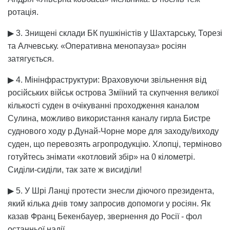
ротація.
▶ 3. Знищені склади БК пушкіністів у Шахтарську, Торезі
та Алчевську. «Оперативна менопауза» росіян
затягується.
▶ 4. Мінінфраструктури: Враховуючи звільнення від
російських військ острова Зміїний та скупчення великої
кількості суден в очікуванні проходження каналом
Сулина, можливо використання каналу гирла Бистре
суднового ходу р.Дунай-Чорне море для заходу/виходу
суден, що перевозять агропродукцію. Хлопці, терміново
готуйтесь знімати «котловий збір» на 0 кілометрі.
Сиділи-сиділи, так зате ж висиділи!
▶ 5. У Шрі Ланці протести знесли діючого президента,
який кілька днів тому запросив допомоги у росіян. Як
казав Франц Бекенбауер, звернення до Росії - фол
останньої надії.