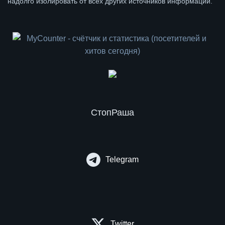
надолго изолировать от всех других источников информации.
СтопРаша
Telegram
Twitter