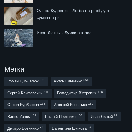
Олена Кудренко - Логіка на росії дуже
сумнівна річ
Иван Лютый - Думки в голос
Метки
681
653
Роман Цимбалюк
Антон Санченко
211
176
Сергей Климовский
Володимир В’ятрович
172
139
Олена Курбанова
Алексей Копытько
138
99
98
Ramis Yunus
Віталій Портников
Иван Лютый
73
59
Дмитро Вовнянко
Валентина Емінова