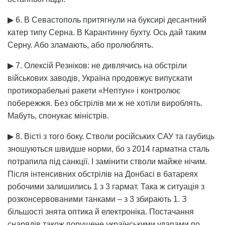
▶ 6. В Севастополь притягнули на буксирі десантний
катер типу Серна. В Карантинну бухту. Ось дай таким
Серну. Або зламають, або пролюблять.
▶ 7. Олексій Резніков: не дивлячись на обстріли
військових заводів, Україна продовжує випускати
протикорабельні ракети «Нептун» і контролює
побережжя. Без обстрілів ми ж не хотіли вироблять.
Мабуть, спонукає міністрів.
▶ 8. Вісті з того боку. Стволи російських САУ та гаубиць
зношуються швидше норми, бо з 2014 гарматна сталь
потрапила під санкції. І замінити стволи майже нічим.
Після інтенсивних обстрілів на Донбасі в батареях
робочими залишились 1 з 3 гармат. Така ж ситуація з
розконсервованими танками – з 3 збирають 1. З
більшості знята оптика й електроніка. Постачання
снарядів також порушене українськими ударами по