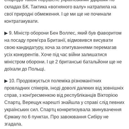
складах БК. Тактика «вогняного валу» натрапила на
свої природні обмеження. І це ми ще не починали
контратакувати.
▶ 9. Міністр оборони Бен Воллес, який був фаворитом
на посаду прем'єра Британії, відмовився висувати
свою кандидатуру, хоча за опитуваннями перемагав
усіх конкурентів. Хоче під час війни залишатися
міністром оборони. І це 2 британські батальйони ще не
доїхали до Польщі.
▶ 10. Продовжується полеміка різноманітних
провладних спікерів, іноді доволі далеких від зовнішніх
справ, з конґресменкою від республіканців Вікторією
Спартц. Верещук нарешті знайшла у справі слід певних
українських сил. Спартц конкретизувала звинувачення
Єрмаку по 6 пунктах. Про завоювання Сибіру не
згадала.