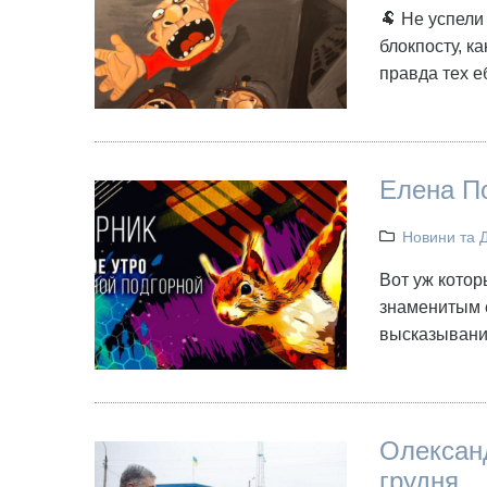
🐏 Не успели
блокпосту, к
правда тех е
Елена По
Новини та 
Вот уж котор
знаменитым 
высказываний
Олександ
грудня