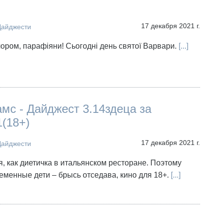
17 декабря 2021 г.
Дайджести
чором, парафіяни! Сьогодні день святої Варвари.
[...]
мс - Дайджест 3.14здеца за
(18+)
17 декабря 2021 г.
Дайджести
я, как диетичка в итальянском ресторане. Поэтому
менные дети – брысь отседава, кино для 18+.
[...]