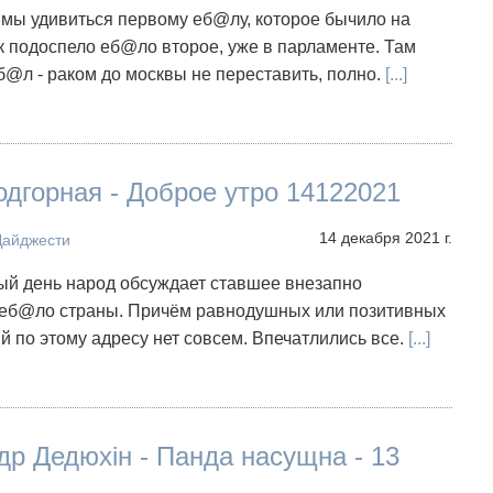
 мы удивиться первому еб@лу, которое бычило на
ак подоспело еб@ло второе, уже в парламенте. Там
б@л - раком до москвы не переставить, полно.
[...]
дгорная - Доброе утро 14122021
14 декабря 2021 г.
Дайджести
ый день народ обсуждает ставшее внезапно
еб@ло страны. Причём равнодушных или позитивных
 по этому адресу нет совсем. Впечатлились все.
[...]
р Дедюхін - Панда насущна - 13