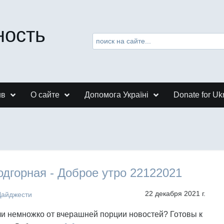
ность
ив
О сайте
Допомога Україні
Donate for Uk
дгорная - Доброе утро 22122021
22 декабря 2021 г.
Дайджести
и немножко от вчерашней порции новостей? Готовы к