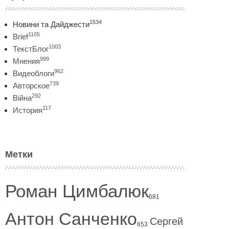
1534
Новини та Дайджести
1105
Brief
1003
ТекстБлог
999
Мнения
962
Видеоблоги
739
Авторское
292
Війна
117
История
Метки
Роман Цимбалюк
681
Антон Санченко
Сергей
653