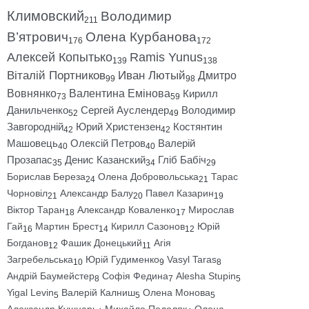
Климовский
Володимир
211
В’ятрович
Олена Курбанова
176
172
Алексей Копытько
Ramis Yunus
139
138
Віталій Портников
Иван Лютый
Дмитро
99
98
Вовнянко
Валентина Емінова
Кирилл
73
59
Данильченко
Сергей Ауслендер
Володимир
52
49
Завгородній
Юрий Христензен
Костянтин
42
42
Машовець
Олексій Петров
Валерій
40
40
Прозапас
Денис Казанский
Гліб Бабіч
35
34
29
Борислав Береза
Олена Добровольська
Тарас
24
21
Чорновіл
Александр Балу
Павел Казарин
21
20
19
Віктор Таран
Александр Коваленко
Мирослав
18
17
Гай
Мартин Брест
Кирилл Сазонов
Юрій
16
14
12
Богданов
Фашик Донецький
Агія
12
11
Загребельська
Юрій Гудименко
Vasyl Taras
10
9
8
Андрій Баумейстер
Софія Федина
Alesha Stupin
8
7
5
Yigal Levin
Валерій Калниш
Олена Монова
5
5
5
Александр Кушнарь
Михайло Подоляк
Олена