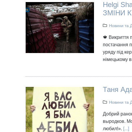
Helgi S
ЗМІНИ 
Новини та 
🍁 Викриття 
постачання п
уряду під ке
німецькому в
Таня Ада
Новини та 
Добрий ранок
выродков. Мс
любил!».
[...]