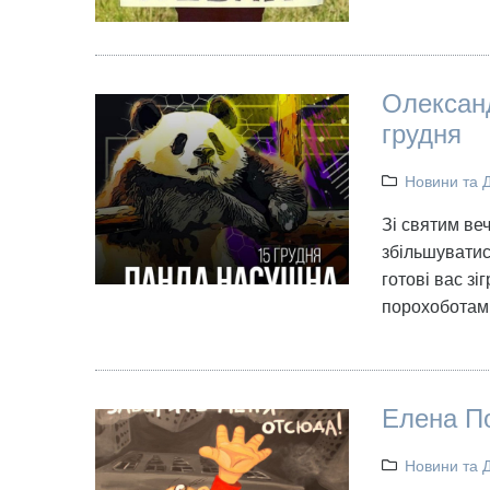
Олександ
грудня
Новини та 
Зі святим ве
збільшуватис
готові вас зі
порохоботам
Елена По
Новини та 