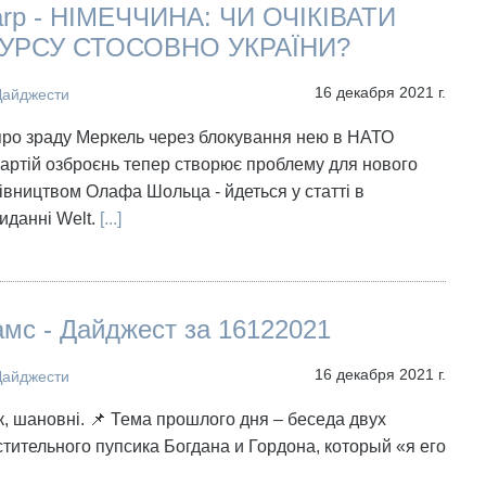
harp - НІМЕЧЧИНА: ЧИ ОЧІКІВАТИ
КУРСУ СТОСОВНО УКРАЇНИ?
16 декабря 2021 г.
Дайджести
про зраду Меркель через блокування нею в НАТО
артій озброєнь тепер створює проблему для нового
рівництвом Олафа Шольца - йдеться у статті в
иданні Welt.
[...]
мс - Дайджест за 16122021
16 декабря 2021 г.
Дайджести
, шановні. 📌 Тема прошлого дня – беседа двух
тительного пупсика Богдана и Гордона, который «я его