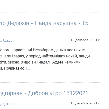
р Дедюхін - Панда насущна - 15
15 декабря 2021 г.
Дайджести
чором, парафіяни! Незабаром день в нас почне
я, але і зараз, у період найтемніших ночей, панди
гріти, звісно, якщо ви і надалі будете чемними
и. Починаємо.
[...]
дгорная - Доброе утро 15122021
15 декабря 2021 г.
Дайджести