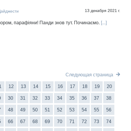
13 декабря 2021 г.
Дайджести
чором, парафіяни! Панди знов тут. Починаємо.
[...]
Следующая страница
1
12
13
14
15
16
17
18
19
20
9
30
31
32
33
34
35
36
37
38
7
48
49
50
51
52
53
54
55
56
5
66
67
68
69
70
71
72
73
74