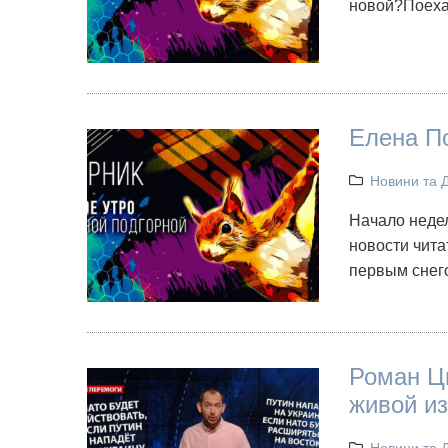
новой?Поеха
Елена По
Новини та 
Начало недел
новости чита
первым снего
Роман Ц
живой из