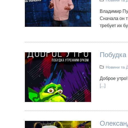
Новини та 
Владимир Пут
Сначала он т
требует их б
Побудка
Новини та 
Доброе утро!
[...]
Олександ