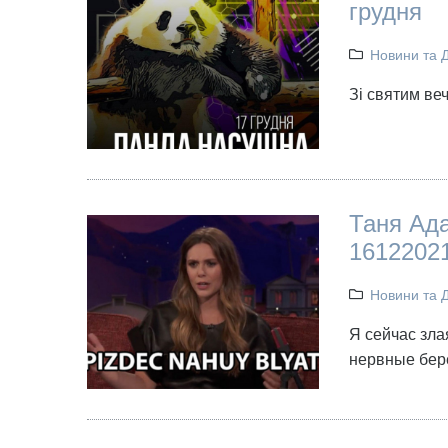
грудня
Новини та 
Зі святим ве
Таня Ада
16122021
Новини та 
Я сейчас зла
нервные бере