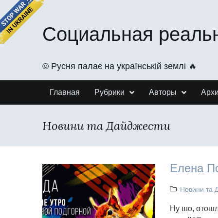
Социальная реаль
©️ Русня палає на українській землі 🔥
Главная
Рубрики
Авторы
Арх
Новини та Дайджести
Елена По
Новини та 
Ну шо, отошл