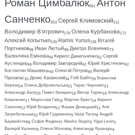
Роман Цимбалюк
Антон
681
Санченко
Сергей Климовский
653
211
Володимир В’ятрович
Олена Курбанова
176
172
Алексей Копытько
Ramis Yunus
Віталій
139
138
Портников
Иван Лютый
Дмитро Вовнянко
99
98
73
Валентина Емінова
Кирилл Данильченко
Сергей
59
52
Ауслендер
Володимир Завгородній
Юрий Христензен
49
42
42
Костянтин Машовець
Олексій Петров
Валерій
40
40
Прозапас
Денис Казанский
Гліб Бабіч
Борислав
35
34
29
Береза
Олена Добровольська
Тарас Чорновіл
24
21
21
Александр Балу
Павел Казарин
Віктор Таран
Александр
20
19
18
Коваленко
Мирослав Гай
Мартин Брест
Кирилл
17
16
14
Сазонов
Юрій Богданов
Фашик Донецький
Агія
12
12
11
Загребельська
Юрій Гудименко
Vasyl Taras
Андрій
10
9
8
Баумейстер
Софія Федина
Alesha Stupin
Yigal Levin
8
7
5
5
Валерій Калниш
Олена Монова
Александр Кушнарь
5
5
4