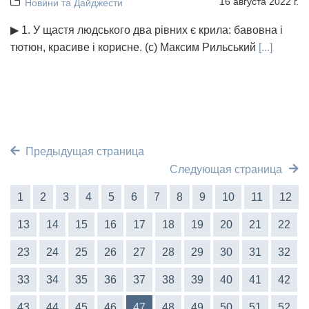
16 августа 2022 г.
Новини та Дайджести
▶ 1. У щастя людського два рівних є крила: бавовна і
тютюн, красиве і корисне. (с) Максим Рильський
[...]
Предыдущая страница
Следующая страница
1
2
3
4
5
6
7
8
9
10
11
12
13
14
15
16
17
18
19
20
21
22
23
24
25
26
27
28
29
30
31
32
33
34
35
36
37
38
39
40
41
42
43
44
45
46
47
48
49
50
51
52