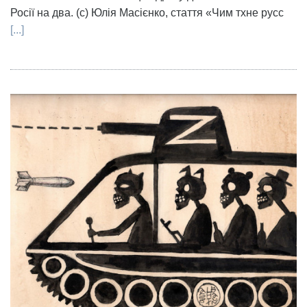
Росії на два. (с) Юлія Масієнко, стаття «Чим тхне русс
[...]