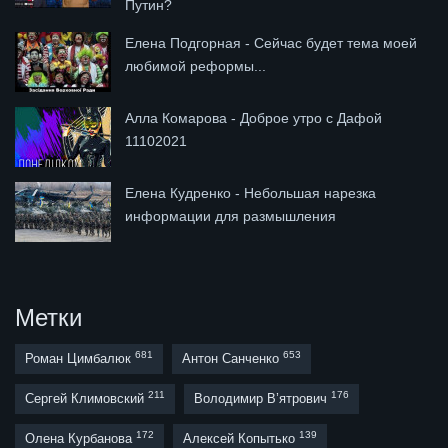
Путин?
Елена Подгорная - Сейчас будет тема моей
любимой реформы...
Алла Комарова - Доброе утро с Дафой
11102021
Елена Кудренко - Небольшая нарезка
информации для размышления
Метки
681
653
Роман Цимбалюк
Антон Санченко
211
176
Сергей Климовский
Володимир В’ятрович
172
139
Олена Курбанова
Алексей Копытько