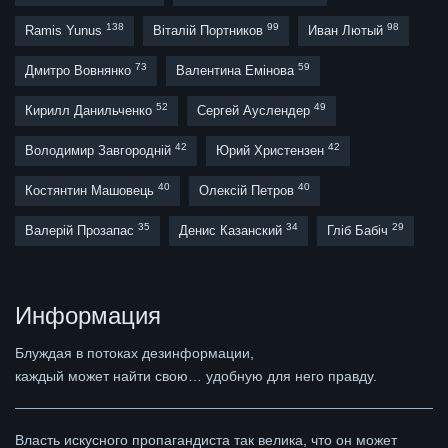
138
99
98
Ramis Yunus
Віталій Портников
Иван Лютый
73
59
Дмитро Вовнянко
Валентина Емінова
52
49
Кирилл Данильченко
Сергей Ауслендер
42
42
Володимир Завгородній
Юрий Христензен
40
40
Костянтин Машовець
Олексій Петров
35
34
29
Валерій Прозапас
Денис Казанский
Гліб Бабіч
Информация
Блуждая в потоках дезинформации,
каждый может найти свою… удобную для него правду.
Власть искусного пропагандиста так велика, что он может