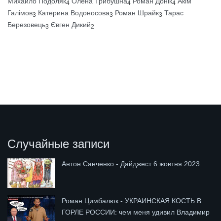
Михайло Подоляк
Олена Трибушна
Роман Донік
Акім
4
4
4
Галімов
Катерина Водоносова
Роман Шрайк
Тарас
3
3
3
Березовець
Євген Дикий
3
2
Случайные записи
Антон Санченко - Дайджест 6 жовтня 2023
Роман Цимбалюк - УКРАИНСКАЯ КОСТЬ В
ГОРЛЕ РОССИИ: чем меня удивил Владимир