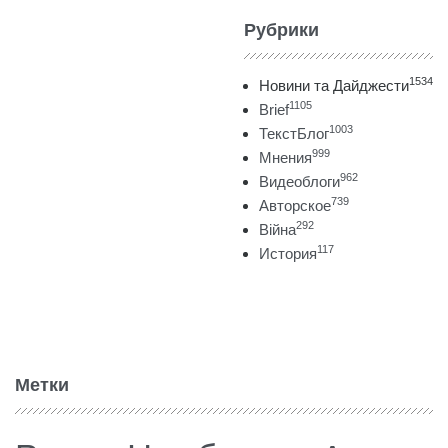
Рубрики
1534
Новини та Дайджести
1105
Brief
1003
ТекстБлог
999
Мнения
962
Видеоблоги
739
Авторское
292
Війна
117
История
Метки