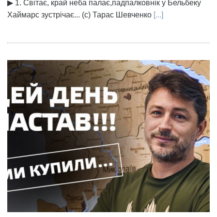
▶ 1. Світає, край неба палає,падпалковнік у Бельбеку
Хаймарс зустрічає... (с) Тарас Шевченко
[...]