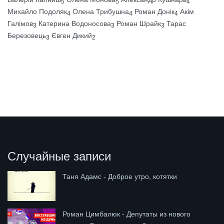
5
5
4
Михайло Подоляк
Олена Трибушна
Роман Донік
Акім
4
4
4
Галімов
Катерина Водоносова
Роман Шрайк
Тарас
3
3
3
Березовець
Євген Дикий
3
2
Случайные записи
Таня Адамс - Доброе утро, котятки
Роман Цимбалюк - Депутаты из нового