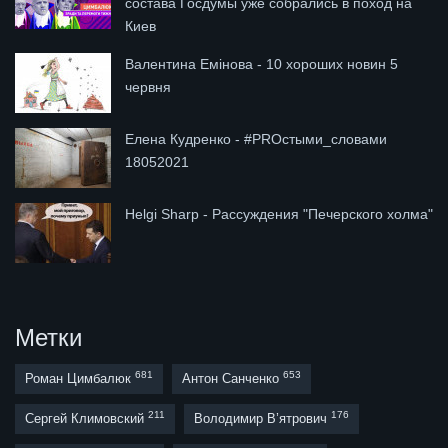
состава Госдумы уже собрались в поход на
Киев
Валентина Емінова - 10 хороших новин 5
червня
Елена Кудренко - #PROстыми_словами
18052021
Helgi Sharp - Рассуждения "Печерского холма"
Метки
681
653
Роман Цимбалюк
Антон Санченко
211
176
Сергей Климовский
Володимир В’ятрович