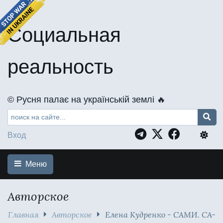
Социальная
реальность
©️ Русня палає на українській землі 🔥
Вход
Меню
Авторское
Главная
Авторское
Елена Кудренко - САМИ. СА-