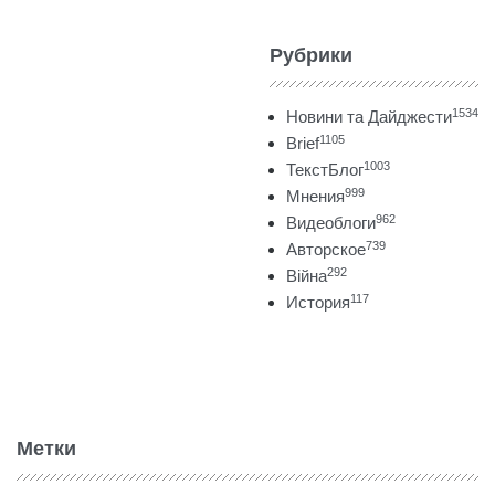
Рубрики
1534
Новини та Дайджести
1105
Brief
1003
ТекстБлог
999
Мнения
962
Видеоблоги
739
Авторское
292
Війна
117
История
Метки