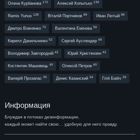
172
139
Олена Курбанова
Алексей Копытько
138
99
98
Ramis Yunus
Віталій Портников
Иван Лютый
73
59
Дмитро Вовнянко
Валентина Емінова
52
49
Кирилл Данильченко
Сергей Ауслендер
42
42
Володимир Завгородній
Юрий Христензен
40
40
Костянтин Машовець
Олексій Петров
35
34
29
Валерій Прозапас
Денис Казанский
Гліб Бабіч
Информация
Блуждая в потоках дезинформации,
каждый может найти свою… удобную для него правду.