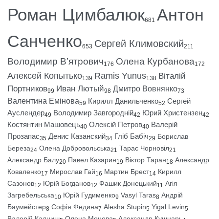
Роман Цимбалюк
Антон
681
Санченко
Сергей Климовский
653
211
Володимир В’ятрович
Олена Курбанова
176
172
Алексей Копытько
Ramis Yunus
Віталій
139
138
Портников
Иван Лютый
Дмитро Вовнянко
99
98
73
Валентина Емінова
Кирилл Данильченко
Сергей
59
52
Ауслендер
Володимир Завгородній
Юрий Христензен
49
42
42
Костянтин Машовець
Олексій Петров
Валерій
40
40
Прозапас
Денис Казанский
Гліб Бабіч
Борислав
35
34
29
Береза
Олена Добровольська
Тарас Чорновіл
24
21
21
Александр Балу
Павел Казарин
Віктор Таран
Александр
20
19
18
Коваленко
Мирослав Гай
Мартин Брест
Кирилл
17
16
14
Сазонов
Юрій Богданов
Фашик Донецький
Агія
12
12
11
Загребельська
Юрій Гудименко
Vasyl Taras
Андрій
10
9
8
Баумейстер
Софія Федина
Alesha Stupin
Yigal Levin
8
7
5
5
Валерій Калниш
Олена Монова
Александр Кушнарь