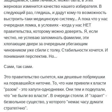
защищаемся, сами лечимся. Может быть, в этих
жерновах изменится качество нашего избирателя. В
следующий раз, глядишь, и дадут кому-то возможность
выстроить-таки медицинскую систему... А пока что у нас
очередная ломка, в условиях - когда у нас НЕТ
правительства, которому можно доверять. Я, если
честно, не успеваю запоминать фамилии, эти
хлопающие двери за очередным убегающим
чиновником уже сбили с толку. Стабильности хочется. И
понимания перспектив. Но...
Сами, так сами.
Это правительство сыпется, как дешевые побрякушки
на порвавшейся ниточке. То, что нам привели к власти
"разом" - это хапуги-однодневки. Они тем и подкупали,
что "не были во власти". В очереди стояли. И "гарант" -
безвольное существо, у которого "немає часу думати
стратегічно".