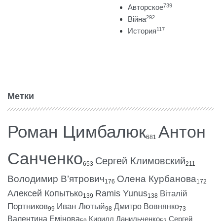
739
Авторское
292
Війна
117
История
Метки
Роман Цимбалюк
Антон
681
Санченко
Сергей Климовский
653
211
Володимир В’ятрович
Олена Курбанова
176
172
Алексей Копытько
Ramis Yunus
Віталій
139
138
Портников
Иван Лютый
Дмитро Вовнянко
99
98
73
Валентина Емінова
Кирилл Данильченко
Сергей
59
52