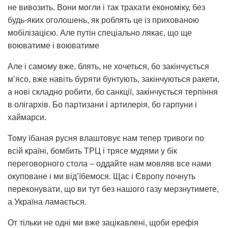
не вивозить. Вони могли і так трахати економіку, без
будь-яких оголошень, як роблять це із прихованою
мобілізацією. Але путін спеціально лякає, що ще
воюватиме і воюватиме
Але і самому вже, блять, не хочеться, бо закінчується
м’ясо, вже навіть буряти бунтують, закінчуються ракети,
а нові складно робити, бо санкції, закінчується терпіння
в олігархів. Бо партизани і артилерія, бо гарпуни і
хаймарси.
Тому їбаная русня влаштовує нам тепер тривоги по
всій країні, бомбить ТРЦ і трясе мудями у бік
переговорного стола – оддайте нам мовляв все нами
окуповане і ми від’їбемося. Щас і Європу почнуть
переконувати, що ви тут без нашого газу мерзнутимете,
а Україна ламається.
От тільки не одні ми вже зацікавлені, щоби ерефія