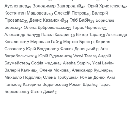
Ауслендер
Володимир Завгородній
Юрий Христензен
49
42
42
Костянтин Машовець
Олексій Петров
Валерій
40
40
Прозапас
Денис Казанский
Гліб Бабіч
Борислав
35
34
29
Береза
Олена Добровольська
Тарас Чорновіл
24
21
21
Александр Балу
Павел Казарин
Віктор Таран
Александр
20
19
18
Коваленко
Мирослав Гай
Мартин Брест
Кирилл
17
16
14
Сазонов
Юрій Богданов
Фашик Донецький
Агія
12
12
11
Загребельська
Юрій Гудименко
Vasyl Taras
Андрій
10
9
8
Баумейстер
Софія Федина
Alesha Stupin
Yigal Levin
8
7
5
5
Валерій Калниш
Олена Монова
Александр Кушнарь
5
5
4
Михайло Подоляк
Олена Трибушна
Роман Донік
Акім
4
4
4
Галімов
Катерина Водоносова
Роман Шрайк
Тарас
3
3
3
Березовець
Євген Дикий
3
2