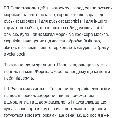
👉🏻 Севастополь, цей з якогось хуя город слави руських
моряков, нарешті показав, город чого він зараз і для
руських моряков, і для руських морпіхів, і для іншого
гарматного м’яса, що вважало себе другою у світі
армією. Купа нових могил моряків з крейсера москва,
морпіхів, зачищених під час санобробки Зміїного,
збитих льотчиків. Там тепер ховають жмурів і з Криму, і
з усієї росії.
Така вона, доля зрадників. Повні кладовища замість
повних пляжів. Жеріть. Скоро по лендлізу ще камені з
неба підвезуть.
👉🏻 Русня видихається. Те, що путін перевів економіку
на воєнні рейки, заборонивши підприємствам
відмовлятися від держзамовлень і наухвалював ще
купу законів про війну означає не тільки те, що вони
готуються воювати роками. Це означає, що росія вже