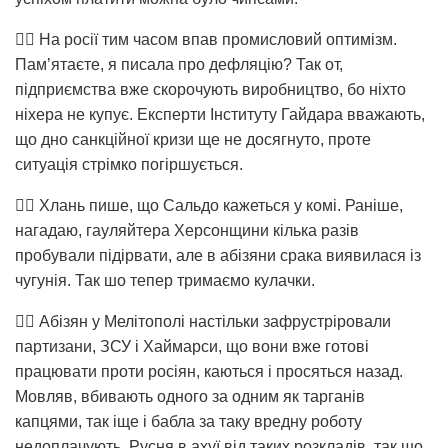
👉🏻 На росії тим часом впав промисловий оптимізм.
Пам’ятаєте, я писала про дефляцію? Так от,
підприємства вже скорочують виробництво, бо ніхто
ніхера не купує. Експерти Інституту Гайдара вважають,
що дно санкційної кризи ще не досягнуто, проте
ситуація стрімко погіршується.
👉🏻 Хлань пише, що Сальдо кажеться у комі. Раніше,
нагадаю, гауляйтера Херсонщини кілька разів
пробували підірвати, але в абізяни срака виявилася із
чугунія. Так шо тепер тримаємо кулачки.
👉🏻 Абізян у Мелітополі настільки зафрустріровали
партизани, ЗСУ і Хаймарси, що вони вже готові
працювати проти росіян, каються і просяться назад.
Мовляв, вбивають одного за одним як тарганів
капцями, так іще і бабла за таку вредну роботу
недоплачують. Русня в ахуї від таких розкладів, так шо