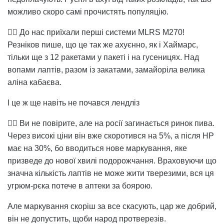
можливо скоро самі прочистять популяцію.
👉🏻 До нас приїхали перші системи MLRS M270!
Резніков пише, що це так же ахуєнно, як і Хаймарс,
тільки ще з 12 ракетами у пакеті і на гусеницях. Над
вопами лаптів, разом із закатами, замайоріла велика
аліна кабаєва.
І це ж ще навіть не почався лендліз
👉🏻 Ви не повірите, але на росії загинається ринок пива.
Через високі ціни він вже скоротився на 5%, а після НР
має на 30%, бо вводиться нове маркування, яке
призведе до нової хвилі подорожчання. Враховуючи що
значна кількість лаптів не може жити тверезими, вся ця
угрюм-рєка потече в аптеки за боярою.
Але маркування скоріш за все скасують, цар же добрий,
він не допустить, щоби народ протверезів.