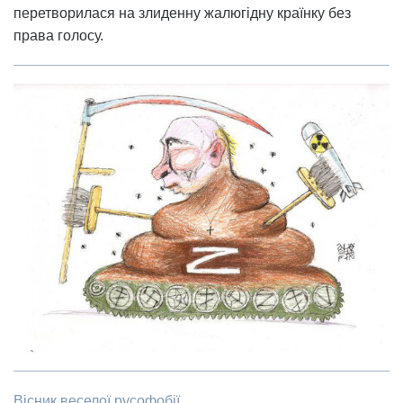
перетворилася на злиденну жалюгідну країнку без
права голосу.
Вісник веселої русофобії