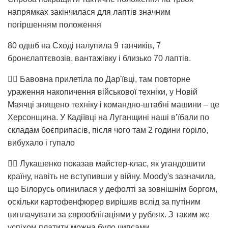
напрямках закінчилася для лаптів значним
погіршенням положення
80 одшб на Сході налупила 9 танчиків, 7
бронєлаптєвозів, вантажівку і близько 70 лаптів.
👉🏻 Бавовна прилетіла по Дар'ївці, там повторне
ураження накопичення військової техніки, у Новій
Маячці знищено техніку і командно-штабні машини – це
Херсонщина. У Кадіївці на Луганщині наші в’їбали по
складам боєприпасів, після чого там 2 години горіло,
вибухало і гупало
👉🏻 Лукашенко показав майстер-клас, як угандошити
країну, навіть не вступивши у війну. Moody's зазначила,
що Білорусь опинилася у дефолті за зовнішнім боргом,
оскільки картофенфюрер вирішив вслід за путіним
виплачувати за єврооблігаціями у рублях. З таким же
успіхом платити можна було чипсами.