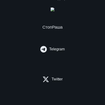
СтопРаша
Telegram
Twitter