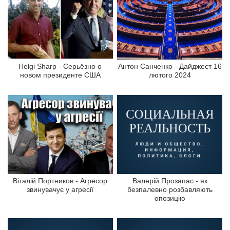
Helgi Sharp - Серьёзно о
Антон Санченко - Дайджест 16
новом президенте США
лютого 2024
Віталій Портников - Агресор
Валерій Прозапас - як
звинувачує у агресії
безпалевно розбавляють
опозицію