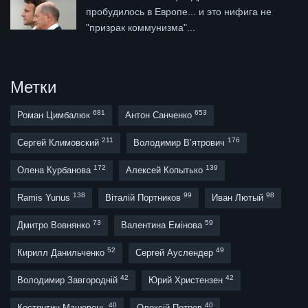
пробудилось в Европе... и это нифига не
"призрак коммунизма"...
Метки
681
653
Роман Цимбалюк
Антон Санченко
211
176
Сергей Климовский
Володимир В’ятрович
172
139
Олена Курбанова
Алексей Копытько
138
99
98
Ramis Yunus
Віталій Портников
Иван Лютый
73
59
Дмитро Вовнянко
Валентина Емінова
52
49
Кирилл Данильченко
Сергей Ауслендер
42
42
Володимир Завгородній
Юрий Христензен
40
40
Костянтин Машовець
Олексій Петров