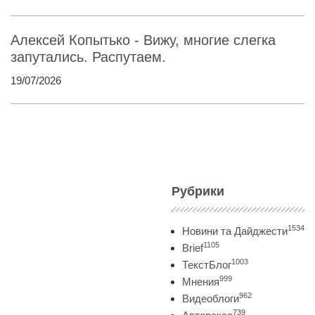
Алексей Копытько - Вижу, многие слегка
запутались. Распутаем.
19/07/2026
Рубрики
1534
Новини та Дайджести
1105
Brief
1003
ТекстБлог
999
Мнения
962
Видеоблоги
739