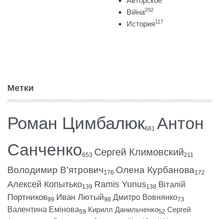
Авторское
292
Війна
117
История
Метки
Роман Цимбалюк
Антон
681
Санченко
Сергей Климовский
653
211
Володимир В’ятрович
Олена Курбанова
176
172
Алексей Копытько
Ramis Yunus
Віталій
139
138
Портников
Иван Лютый
Дмитро Вовнянко
99
98
73
Валентина Емінова
Кирилл Данильченко
Сергей
59
52