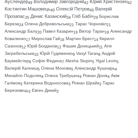
Ауслендер
Володимир Завгородній
Юрий Христензен
49
42
42
Костянтин Машовець
Олексій Петров
Валерій
40
40
Прозапас
Денис Казанский
Гліб Бабіч
Борислав
35
34
29
Береза
Олена Добровольська
Тарас Чорновіл
24
21
21
Александр Балу
Павел Казарин
Віктор Таран
Александр
20
19
18
Коваленко
Мирослав Гай
Мартин Брест
Кирилл
17
16
14
Сазонов
Юрій Богданов
Фашик Донецький
Агія
12
12
11
Загребельська
Юрій Гудименко
Vasyl Taras
Андрій
10
9
8
Баумейстер
Софія Федина
Alesha Stupin
Yigal Levin
8
7
5
5
Валерій Калниш
Олена Монова
Александр Кушнарь
5
5
4
Михайло Подоляк
Олена Трибушна
Роман Донік
Акім
4
4
4
Галімов
Катерина Водоносова
Роман Шрайк
Тарас
3
3
3
Березовець
Євген Дикий
3
2