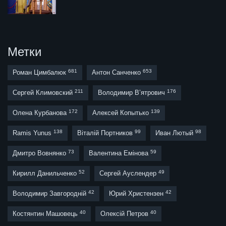
Метки
681
653
Роман Цимбалюк
Антон Санченко
211
176
Сергей Климовский
Володимир В’ятрович
172
139
Олена Курбанова
Алексей Копытько
138
99
98
Ramis Yunus
Віталій Портников
Иван Лютый
73
59
Дмитро Вовнянко
Валентина Емінова
52
49
Кирилл Данильченко
Сергей Ауслендер
42
42
Володимир Завгородній
Юрий Христензен
40
40
Костянтин Машовець
Олексій Петров