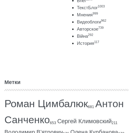
Brief
1003
ТекстБлог
999
Мнения
962
Видеоблоги
739
Авторское
292
Війна
117
История
Метки
Роман Цимбалюк
Антон
681
Санченко
Сергей Климовский
653
211
Володимир В’ятрович
Олена Курбанова