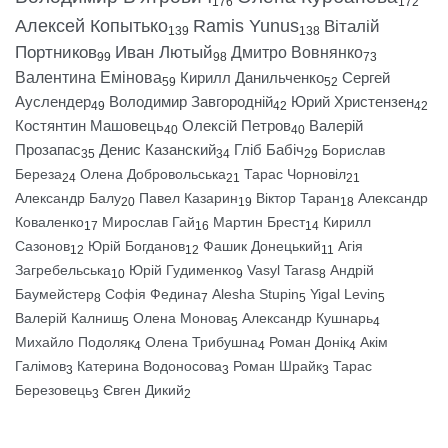
176
172
Алексей Копытько
Ramis Yunus
Віталій
139
138
Портников
Иван Лютый
Дмитро Вовнянко
99
98
73
Валентина Емінова
Кирилл Данильченко
Сергей
59
52
Ауслендер
Володимир Завгородній
Юрий Христензен
49
42
42
Костянтин Машовець
Олексій Петров
Валерій
40
40
Прозапас
Денис Казанский
Гліб Бабіч
Борислав
35
34
29
Береза
Олена Добровольська
Тарас Чорновіл
24
21
21
Александр Балу
Павел Казарин
Віктор Таран
Александр
20
19
18
Коваленко
Мирослав Гай
Мартин Брест
Кирилл
17
16
14
Сазонов
Юрій Богданов
Фашик Донецький
Агія
12
12
11
Загребельська
Юрій Гудименко
Vasyl Taras
Андрій
10
9
8
Баумейстер
Софія Федина
Alesha Stupin
Yigal Levin
8
7
5
5
Валерій Калниш
Олена Монова
Александр Кушнарь
5
5
4
Михайло Подоляк
Олена Трибушна
Роман Донік
Акім
4
4
4
Галімов
Катерина Водоносова
Роман Шрайк
Тарас
3
3
3
Березовець
Євген Дикий
3
2