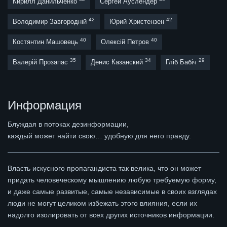
Кирилл Данильченко
Сергей Ауслендер
42
42
Володимир Завгородній
Юрий Христензен
40
40
Костянтин Машовець
Олексій Петров
35
34
29
Валерій Прозапас
Денис Казанский
Гліб Бабіч
Информация
Блуждая в потоках дезинформации,
каждый может найти свою… удобную для него правду.
Власть искусного пропагандиста так велика, что он может
придать человеческому мышлению любую требуемую форму,
и даже самые развитые, самые независимые в своих взглядах
люди не могут целиком избежать этого влияния, если их
надолго изолировать от всех других источников информации.