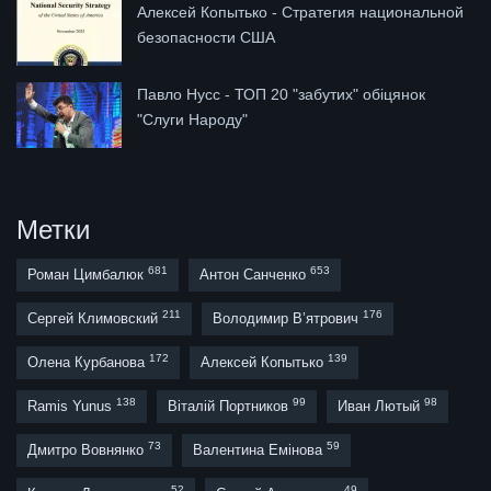
Алексей Копытько - Стратегия национальной
безопасности США
Павло Нусс - ТОП 20 "забутих" обіцянок
"Слуги Народу"
Метки
681
653
Роман Цимбалюк
Антон Санченко
211
176
Сергей Климовский
Володимир В’ятрович
172
139
Олена Курбанова
Алексей Копытько
138
99
98
Ramis Yunus
Віталій Портников
Иван Лютый
73
59
Дмитро Вовнянко
Валентина Емінова
52
49