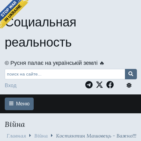
Социальная
реальность
©️ Русня палає на українській землі 🔥
Вход
Меню
Війна
Главная
Війна
Костянтин Машовець - Важно!!!