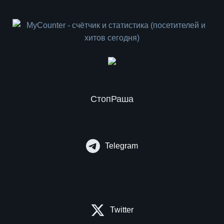
СтопРаша
Telegram
Twitter