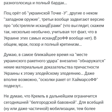
разноголосица и полный бардак...
Поц орёт об "украинской Точке -У", другие о неком
"западном оружие", третьи вообще задвигают версию
про "обстреляли искандЁрами" (что выглядит, скажем
так, несколько необычно, учитывая тот факт, что в
Украине этих самых искандЁроФФ вообще нет). В
общем, мрак, позор и полный кретинизм...
Думаю, в самое ближайшее время на "месте
украинского ракетного удара" внезапно "обнаружатся"
некие материальные доказательства причастности
Украины к этому злодейскому злодеянию... Даже
вполне возможно, "осколки ракет от ХаймарсоФФ"
подвезут...
Не думаю, что Кремль в дальнейшем ограничится
сегодняшней "белгородской бавовной". Для всебщей
(ну или даже частичной) мобилизации, тем более