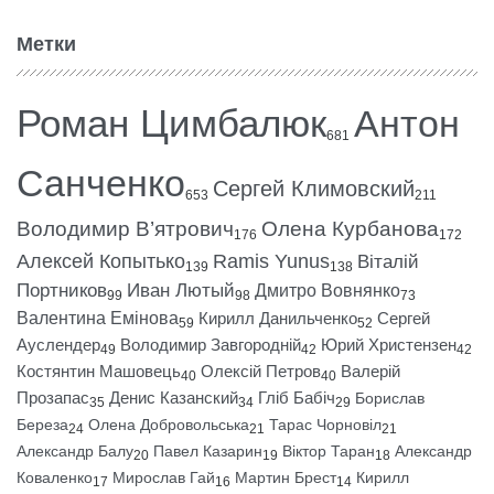
Метки
Роман Цимбалюк
Антон
681
Санченко
Сергей Климовский
653
211
Володимир В’ятрович
Олена Курбанова
176
172
Алексей Копытько
Ramis Yunus
Віталій
139
138
Портников
Иван Лютый
Дмитро Вовнянко
99
98
73
Валентина Емінова
Кирилл Данильченко
Сергей
59
52
Ауслендер
Володимир Завгородній
Юрий Христензен
49
42
42
Костянтин Машовець
Олексій Петров
Валерій
40
40
Прозапас
Денис Казанский
Гліб Бабіч
Борислав
35
34
29
Береза
Олена Добровольська
Тарас Чорновіл
24
21
21
Александр Балу
Павел Казарин
Віктор Таран
Александр
20
19
18
Коваленко
Мирослав Гай
Мартин Брест
Кирилл
17
16
14