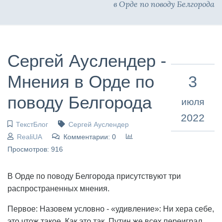
в Орде по поводу Белгорода
Сергей Ауслендер -
Мнения в Орде по
3
поводу Белгорода
июля
2022
ТекстБлог
Сергей Ауслендер
RealiUA
Комментарии: 0
Просмотров: 916
В Орде по поводу Белгорода присутствуют три
распространенных мнения.
Первое: Назовем условно - «удивление»: Ни хера себе,
это чтож такое. Как это так, Путин же всех переиграл.