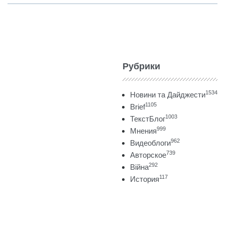
Рубрики
1534
Новини та Дайджести
1105
Brief
1003
ТекстБлог
999
Мнения
962
Видеоблоги
739
Авторское
292
Війна
117
История