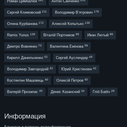
681
653
Роман Цимбалюк
Антон Санченко
211
176
Сергей Климовский
Володимир В’ятрович
172
139
Олена Курбанова
Алексей Копытько
138
99
98
Ramis Yunus
Віталій Портников
Иван Лютый
73
59
Дмитро Вовнянко
Валентина Емінова
52
49
Кирилл Данильченко
Сергей Ауслендер
42
42
Володимир Завгородній
Юрий Христензен
40
40
Костянтин Машовець
Олексій Петров
35
34
29
Валерій Прозапас
Денис Казанский
Гліб Бабіч
Информация
Блуждая в потоках дезинформации,