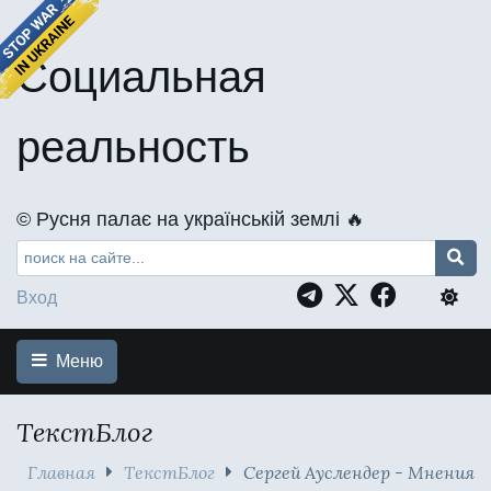
Социальная
реальность
©️ Русня палає на українській землі 🔥
Вход
Меню
ТекстБлог
Главная
ТекстБлог
Сергей Ауслендер - Мнения