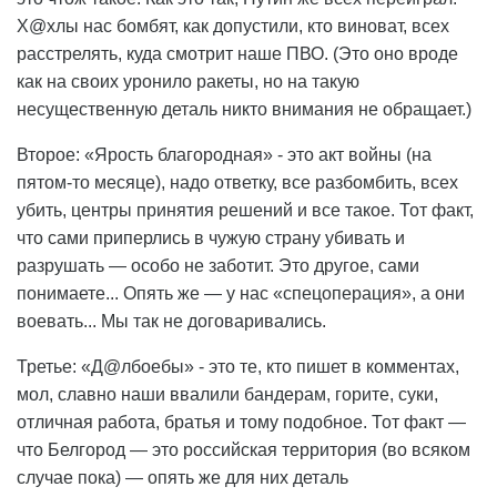
Х@хлы нас бомбят, как допустили, кто виноват, всех
расстрелять, куда смотрит наше ПВО. (Это оно вроде
как на своих уронило ракеты, но на такую
несущественную деталь никто внимания не обращает.)
Второе: «Ярость благородная» - это акт войны (на
пятом-то месяце), надо ответку, все разбомбить, всех
убить, центры принятия решений и все такое. Тот факт,
что сами приперлись в чужую страну убивать и
разрушать — особо не заботит. Это другое, сами
понимаете... Опять же — у нас «спецоперация», а они
воевать... Мы так не договаривались.
Третье: «Д@лбоебы» - это те, кто пишет в комментах,
мол, славно наши ввалили бандерам, горите, суки,
отличная работа, братья и тому подобное. Тот факт —
что Белгород — это российская территория (во всяком
случае пока) — опять же для них деталь