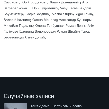
Сазонов
Юрій Богданов
Фашик Донецький
Агія
12
12
11
Загребельська
Юрій Гудименко
Vasyl Taras
Андрій
10
9
8
Баумейстер
Софія Федина
Alesha Stupin
Yigal Levin
8
7
5
5
Валерій Калниш
Олена Монова
Александр Кушнарь
5
5
4
Михайло Подоляк
Олена Трибушна
Роман Донік
Акім
4
4
4
Галімов
Катерина Водоносова
Роман Шрайк
Тарас
3
3
3
Березовець
Євген Дикий
3
2
Случайные записи
Таня Адамс - Честь вам и слава