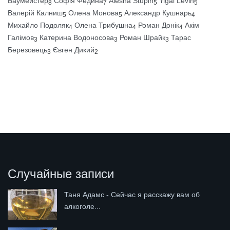
Баумейстер
Софія Федина
Alesha Stupin
Yigal Levin
8
7
5
5
Валерій Калниш
Олена Монова
Александр Кушнарь
5
5
4
Михайло Подоляк
Олена Трибушна
Роман Донік
Акім
4
4
4
Галімов
Катерина Водоносова
Роман Шрайк
Тарас
3
3
3
Березовець
Євген Дикий
3
2
Случайные записи
Таня Адамс - Сейчас я расскажу вам об
алкоголе...