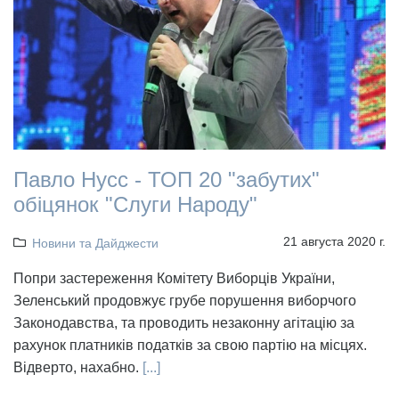
Павло Нусс - ТОП 20 "забутих"
обіцянок "Слуги Народу"
21 августа 2020 г.
Новини та Дайджести
Попри застереження Комітету Виборців України,
Зеленський продовжує грубе порушення виборчого
Законодавства, та проводить незаконну агітацію за
рахунок платників податків за свою партію на місцях.
Відверто, нахабно.
[...]