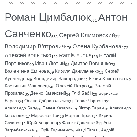
Роман Цимбалюк
Антон
681
Санченко
Сергей Климовский
653
211
Володимир В’ятрович
Олена Курбанова
176
172
Алексей Копытько
Ramis Yunus
Віталій
139
138
Портников
Иван Лютый
Дмитро Вовнянко
99
98
73
Валентина Емінова
Кирилл Данильченко
Сергей
59
52
Ауслендер
Володимир Завгородній
Юрий Христензен
49
42
42
Костянтин Машовець
Олексій Петров
Валерій
40
40
Прозапас
Денис Казанский
Гліб Бабіч
Борислав
35
34
29
Береза
Олена Добровольська
Тарас Чорновіл
24
21
21
Александр Балу
Павел Казарин
Віктор Таран
Александр
20
19
18
Коваленко
Мирослав Гай
Мартин Брест
Кирилл
17
16
14
Сазонов
Юрій Богданов
Фашик Донецький
Агія
12
12
11
Загребельська
Юрій Гудименко
Vasyl Taras
Андрій
10
9
8