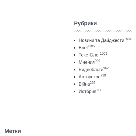
Рубрики
1534
Новини та Дайджести
1105
Brief
1003
ТекстБлог
999
Мнения
962
Видеоблоги
739
Авторское
292
Війна
117
История
Метки