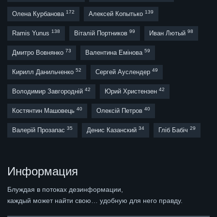
172
139
Олена Курбанова
Алексей Копытько
138
99
98
Ramis Yunus
Віталій Портников
Иван Лютый
73
59
Дмитро Вовнянко
Валентина Емінова
52
49
Кирилл Данильченко
Сергей Ауслендер
42
42
Володимир Завгородній
Юрий Христензен
40
40
Костянтин Машовець
Олексій Петров
35
34
29
Валерій Прозапас
Денис Казанский
Гліб Бабіч
Информация
Блуждая в потоках дезинформации,
каждый может найти свою… удобную для него правду.