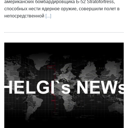
американских бомбардировщика Б-52 Stratofortress,
способных нести ядерное оружие, совершили полет в
непосредственной
[...]