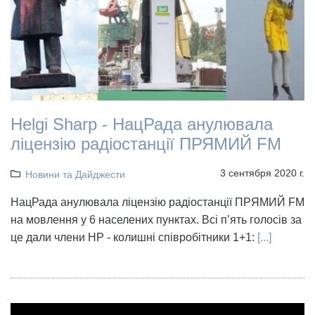
Helgi Sharp - НацРада анулювала
ліцензію радіостанції ПРЯМИЙ FM
3 сентября 2020 г.
Новини та Дайджести
НацРада анулювала ліцензію радіостанції ПРЯМИЙ FM
на мовлення у 6 населених пунктах. Всі п’ять голосів за
це дали члени НР - колишні співробітники 1+1:
[...]