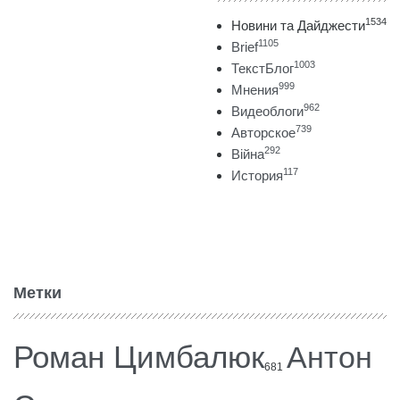
1534
Новини та Дайджести
1105
Brief
1003
ТекстБлог
999
Мнения
962
Видеоблоги
739
Авторское
292
Війна
117
История
Метки
Роман Цимбалюк
Антон
681