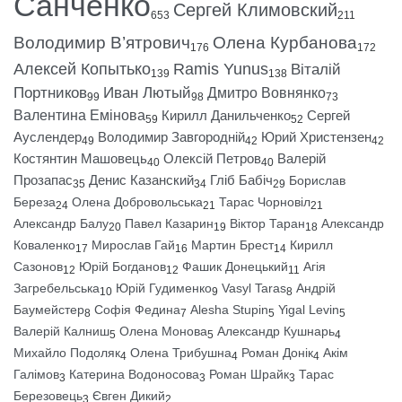
Санченко
Сергей Климовский
653
211
Володимир В’ятрович
Олена Курбанова
176
172
Алексей Копытько
Ramis Yunus
Віталій
139
138
Портников
Иван Лютый
Дмитро Вовнянко
99
98
73
Валентина Емінова
Кирилл Данильченко
Сергей
59
52
Ауслендер
Володимир Завгородній
Юрий Христензен
49
42
42
Костянтин Машовець
Олексій Петров
Валерій
40
40
Прозапас
Денис Казанский
Гліб Бабіч
Борислав
35
34
29
Береза
Олена Добровольська
Тарас Чорновіл
24
21
21
Александр Балу
Павел Казарин
Віктор Таран
Александр
20
19
18
Коваленко
Мирослав Гай
Мартин Брест
Кирилл
17
16
14
Сазонов
Юрій Богданов
Фашик Донецький
Агія
12
12
11
Загребельська
Юрій Гудименко
Vasyl Taras
Андрій
10
9
8
Баумейстер
Софія Федина
Alesha Stupin
Yigal Levin
8
7
5
5
Валерій Калниш
Олена Монова
Александр Кушнарь
5
5
4
Михайло Подоляк
Олена Трибушна
Роман Донік
Акім
4
4
4
Галімов
Катерина Водоносова
Роман Шрайк
Тарас
3
3
3
Березовець
Євген Дикий
3
2