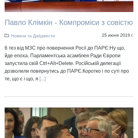
Павло Клімкін - Компроміси з совістю
25 июня 2019 г.
Новини та Дайджести
6 тез від МЗС про повернення Росії до ПАРЄ:Ну що,
йде епоха. Парламентська асамблея Ради Європи
запустила свій Ctrl+Alt+Delete. Російській делегації
дозволили повернутись до ПАРЄ.Коротко і по суті про
те, що є і що, я
[...]