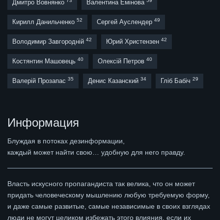
73
59
Дмитро Вовнянко
Валентина Емінова
52
49
Кирилл Данильченко
Сергей Ауслендер
42
42
Володимир Завгородній
Юрий Христензен
40
40
Костянтин Машовець
Олексій Петров
35
34
29
Валерій Прозапас
Денис Казанский
Гліб Бабіч
Информация
Блуждая в потоках дезинформации,
каждый может найти свою… удобную для него правду.
Власть искусного пропагандиста так велика, что он может
придать человеческому мышлению любую требуемую форму,
и даже самые развитые, самые независимые в своих взглядах
люди не могут целиком избежать этого влияния, если их