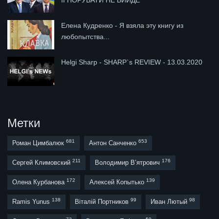
ІГНОРУВАТИ НЕ ВИЙДЕ
Елена Кудренко - Я взяла эту книгу из
любопытства...
Helgi Sharp - SHARP`s REVIEW - 13.03.2020
Метки
681
653
Роман Цимбалюк
Антон Санченко
211
176
Сергей Климовский
Володимир В’ятрович
172
139
Олена Курбанова
Алексей Копытько
138
99
98
Ramis Yunus
Віталій Портников
Иван Лютый