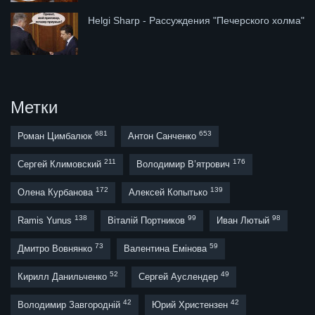
Helgi Sharp - Рассуждения "Печерского холма"
Метки
681
653
Роман Цимбалюк
Антон Санченко
211
176
Сергей Климовский
Володимир В’ятрович
172
139
Олена Курбанова
Алексей Копытько
138
99
98
Ramis Yunus
Віталій Портников
Иван Лютый
73
59
Дмитро Вовнянко
Валентина Емінова
52
49
Кирилл Данильченко
Сергей Ауслендер
42
42
Володимир Завгородній
Юрий Христензен