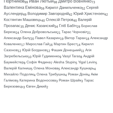
Портников
Иван Лютый
Дмитро Вовнянко
99
98
73
Валентина Емінова
Кирилл Данильченко
Сергей
59
52
Ауслендер
Володимир Завгородній
Юрий Христензен
49
42
42
Костянтин Машовець
Олексій Петров
Валерій
40
40
Прозапас
Денис Казанский
Гліб Бабіч
Борислав
35
34
29
Береза
Олена Добровольська
Тарас Чорновіл
24
21
21
Александр Балу
Павел Казарин
Віктор Таран
Александр
20
19
18
Коваленко
Мирослав Гай
Мартин Брест
Кирилл
17
16
14
Сазонов
Юрій Богданов
Фашик Донецький
Агія
12
12
11
Загребельська
Юрій Гудименко
Vasyl Taras
Андрій
10
9
8
Баумейстер
Софія Федина
Alesha Stupin
Yigal Levin
8
7
5
5
Валерій Калниш
Олена Монова
Александр Кушнарь
5
5
4
Михайло Подоляк
Олена Трибушна
Роман Донік
Акім
4
4
4
Галімов
Катерина Водоносова
Роман Шрайк
Тарас
3
3
3
Березовець
Євген Дикий
3
2