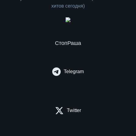
СтопРаша
Telegram
Twitter