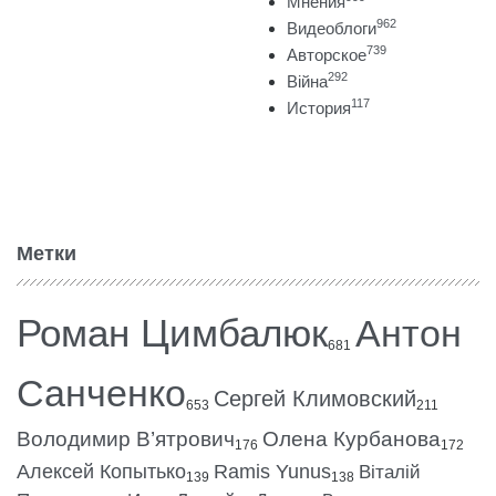
Мнения
962
Видеоблоги
739
Авторское
292
Війна
117
История
Метки
Роман Цимбалюк
Антон
681
Санченко
Сергей Климовский
653
211
Володимир В’ятрович
Олена Курбанова
176
172
Алексей Копытько
Ramis Yunus
Віталій
139
138