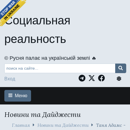
Социальная
реальность
©️ Русня палає на українській землі 🔥
Вход
Меню
Новини та Дайджести
Главная
Новини та Дайджести
Таня Адамс -