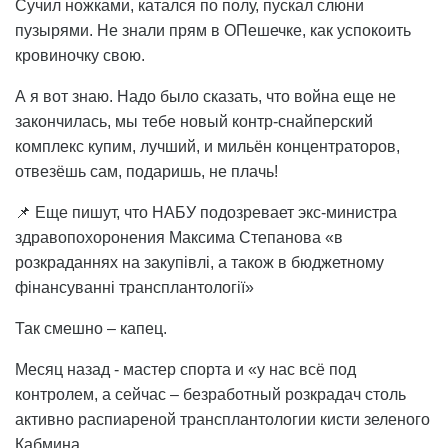
Сучил ножками, катался по полу, пускал слюни
пузырями. Не знали прям в ОПешечке, как успокоить
кровиночку свою.
А я вот знаю. Надо было сказать, что война еще не
закончилась, мы тебе новый контр-снайперский
комплекс купим, лучший, и мильён концентраторов,
отвезёшь сам, подаришь, не плачь!
📌 Еще пишут, что НАБУ подозревает экс-министра
здравопохоронения Максима Степанова «в
розкраданнях на закупівлі, а також в бюджетному
фінансуванні трансплантології»
Так смешно – капец.
Месяц назад - мастер спорта и «у нас всё под
контролем, а сейчас – безработный розкрадач столь
активно распиареной трансплантологии кисти зеленого
Кабмина.