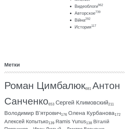
962
Видеоблоги
739
Авторское
292
Війна
117
История
Метки
Роман Цимбалюк
Антон
681
Санченко
Сергей Климовский
653
211
Володимир В’ятрович
Олена Курбанова
176
172
Алексей Копытько
Ramis Yunus
Віталій
139
138