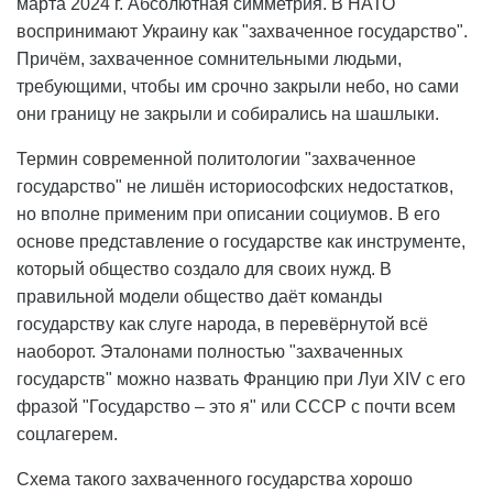
марта 2024 г. Абсолютная симметрия. В НАТО
воспринимают Украину как "захваченное государство".
Причём, захваченное сомнительными людьми,
требующими, чтобы им срочно закрыли небо, но сами
они границу не закрыли и собирались на шашлыки.
Термин современной политологии "захваченное
государство" не лишён историософских недостатков,
но вполне применим при описании социумов. В его
основе представление о государстве как инструменте,
который общество создало для своих нужд. В
правильной модели общество даёт команды
государству как слуге народа, в перевёрнутой всё
наоборот. Эталонами полностью "захваченных
государств" можно назвать Францию при Луи XIV с его
фразой "Государство – это я" или СССР с почти всем
соцлагерем.
Схема такого захваченного государства хорошо