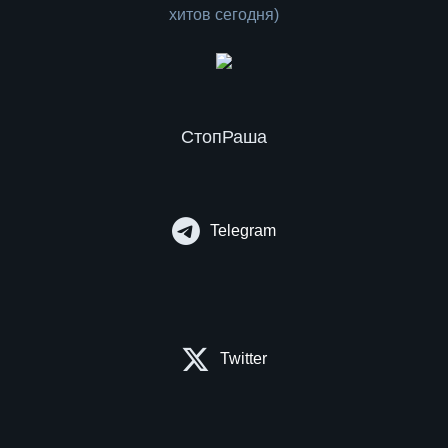
СтопРаша
Telegram
Twitter