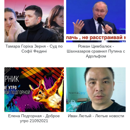
Тамара Горіха Зерня - Суд по
Роман Цимбалюк -
Софії Федині
Шахназаров сравнил Путина с
Адольфом
Елена Подгорная - Доброе
Иван Лютый - Лютые новости
утро 21092021