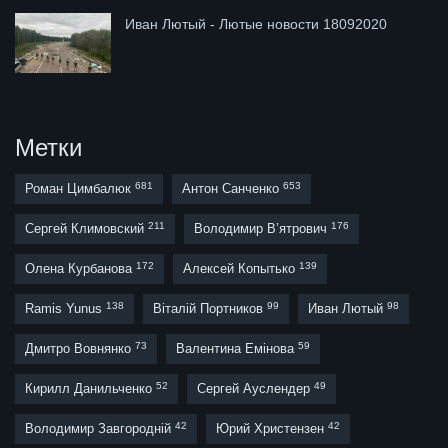
Иван Лютый - Лютые новости 18092020
Метки
681
653
Роман Цимбалюк
Антон Санченко
211
176
Сергей Климовский
Володимир В’ятрович
172
139
Олена Курбанова
Алексей Копытько
138
99
98
Ramis Yunus
Віталій Портников
Иван Лютый
73
59
Дмитро Вовнянко
Валентина Емінова
52
49
Кирилл Данильченко
Сергей Ауслендер
42
42
Володимир Завгородній
Юрий Христензен