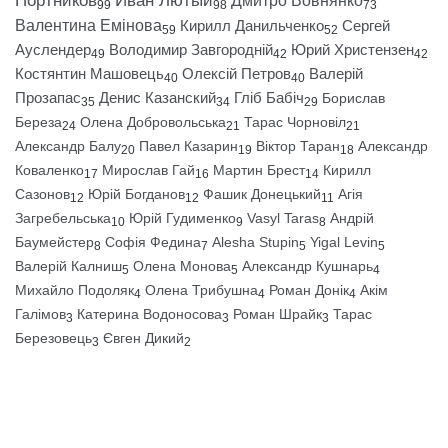
Портников
Иван Лютый
Дмитро Вовнянко
99
98
73
Валентина Емінова
Кирилл Данильченко
Сергей
59
52
Ауслендер
Володимир Завгородній
Юрий Христензен
49
42
42
Костянтин Машовець
Олексій Петров
Валерій
40
40
Прозапас
Денис Казанский
Гліб Бабіч
Борислав
35
34
29
Береза
Олена Добровольська
Тарас Чорновіл
24
21
21
Александр Балу
Павел Казарин
Віктор Таран
Александр
20
19
18
Коваленко
Мирослав Гай
Мартин Брест
Кирилл
17
16
14
Сазонов
Юрій Богданов
Фашик Донецький
Агія
12
12
11
Загребельська
Юрій Гудименко
Vasyl Taras
Андрій
10
9
8
Баумейстер
Софія Федина
Alesha Stupin
Yigal Levin
8
7
5
5
Валерій Калниш
Олена Монова
Александр Кушнарь
5
5
4
Михайло Подоляк
Олена Трибушна
Роман Донік
Акім
4
4
4
Галімов
Катерина Водоносова
Роман Шрайк
Тарас
3
3
3
Березовець
Євген Дикий
3
2