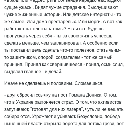
- врачи или медсестры в больнице нередко наблюдают
сущие ужасы. Видят чужие страдания. Выслушивают
чужие жизненные истории. Или детские интернаты - то
же самое. Или дома престарелых. Или морги. А вот как
работают патологоанатомы? Если все будешь
пропускать через себя - ты за свою жизнь успеешь
сделать меньше, чем запланировал. А особенно если
ты поставил цель сделать что-то полезное, стать чьим-
то защитником, опорой, создателем - тот же самый
принцип. Принял как свершившееся - понял, осмыслил,
выделил главное - и делай.
Иначе не сделаешь и половины. Сломаешься.
- друг сбросил ссылку на пост Романа Доника. О том,
что в Украине разгоняется страх. О том, что активистов
запугивают, "готовят для них лагеря", чуть ли не вешать
собираются. Угрожают и убивают. Безусловно, победа
нынешней власти открыла ворота для потока грязи, вот