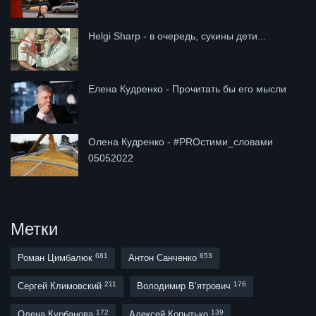
Helgi Sharp - в очередь, сукины дети...
Елена Кудренко - Прочитать бы его мысли
Олена Кудренко - #PROстими_словами
05052022
Метки
681
653
Роман Цимбалюк
Антон Санченко
211
176
Сергей Климовский
Володимир В’ятрович
172
139
Олена Курбанова
Алексей Копытько