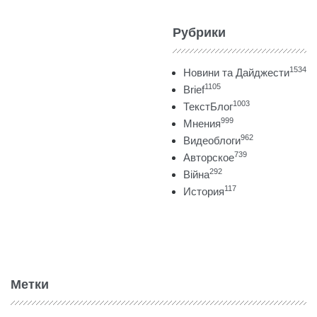
Рубрики
1534
Новини та Дайджести
1105
Brief
1003
ТекстБлог
999
Мнения
962
Видеоблоги
739
Авторское
292
Війна
117
История
Метки