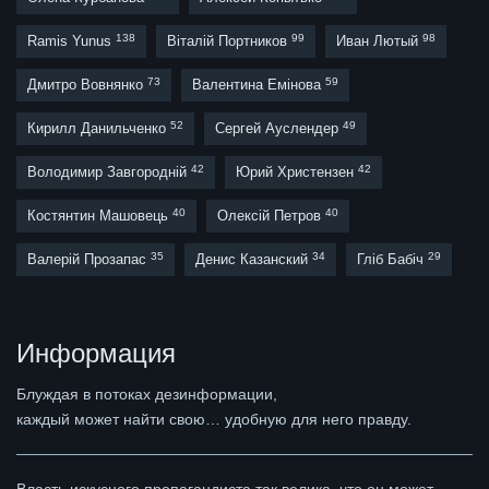
138
99
98
Ramis Yunus
Віталій Портников
Иван Лютый
73
59
Дмитро Вовнянко
Валентина Емінова
52
49
Кирилл Данильченко
Сергей Ауслендер
42
42
Володимир Завгородній
Юрий Христензен
40
40
Костянтин Машовець
Олексій Петров
35
34
29
Валерій Прозапас
Денис Казанский
Гліб Бабіч
Информация
Блуждая в потоках дезинформации,
каждый может найти свою… удобную для него правду.
Власть искусного пропагандиста так велика, что он может