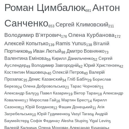
Роман Цимбалюк
Антон
681
Санченко
Сергей Климовский
653
211
Володимир В’ятрович
Олена Курбанова
176
172
Алексей Копытько
Ramis Yunus
Віталій
139
138
Портников
Иван Лютый
Дмитро Вовнянко
99
98
73
Валентина Емінова
Кирилл Данильченко
Сергей
59
52
Ауслендер
Володимир Завгородній
Юрий Христензен
49
42
42
Костянтин Машовець
Олексій Петров
Валерій
40
40
Прозапас
Денис Казанский
Гліб Бабіч
Борислав
35
34
29
Береза
Олена Добровольська
Тарас Чорновіл
24
21
21
Александр Балу
Павел Казарин
Віктор Таран
Александр
20
19
18
Коваленко
Мирослав Гай
Мартин Брест
Кирилл
17
16
14
Сазонов
Юрій Богданов
Фашик Донецький
Агія
12
12
11
Загребельська
Юрій Гудименко
Vasyl Taras
Андрій
10
9
8
Баумейстер
Софія Федина
Alesha Stupin
Yigal Levin
8
7
5
5
Валерій Калниш
Олена Монова
Александр Кушнарь
5
5
4