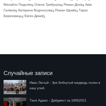
Михайло Подоляк
Олена Трибушна
Роман Донік
Акім
4
4
4
Галімов
Катерина Водоносова
Роман Шрайк
Тарас
3
3
3
Березовець
Євген Дикий
3
2
Случайные записи
Иван Лютый - Зря йобнутый медведь полез в
наш улей.
Таня Адамс - Дайджест за 18062021