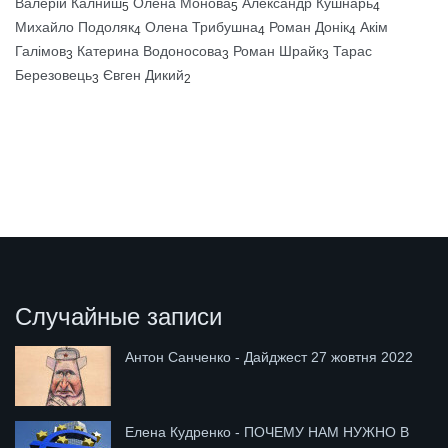
Валерій Калниш
Олена Монова
Александр Кушнарь
5
5
4
Михайло Подоляк
Олена Трибушна
Роман Донік
Акім
4
4
4
Галімов
Катерина Водоносова
Роман Шрайк
Тарас
3
3
3
Березовець
Євген Дикий
3
2
Случайные записи
Антон Санченко - Дайджест 27 жовтня 2022
Елена Кудренко - ПОЧЕМУ НАМ НУЖНО В