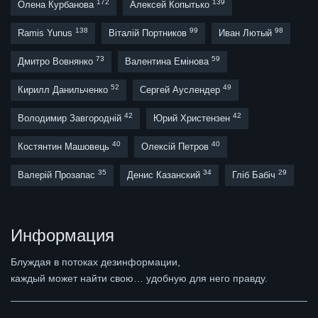
172
139
Олена Курбанова
Алексей Копытько
138
99
98
Ramis Yunus
Віталій Портников
Иван Лютый
73
59
Дмитро Вовнянко
Валентина Емінова
52
49
Кирилл Данильченко
Сергей Ауслендер
42
42
Володимир Завгородній
Юрий Христензен
40
40
Костянтин Машовець
Олексій Петров
35
34
29
Валерій Прозапас
Денис Казанский
Гліб Бабіч
Информация
Блуждая в потоках дезинформации,
каждый может найти свою… удобную для него правду.