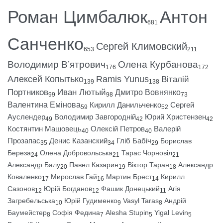
Роман Цимбалюк
Антон
681
Санченко
Сергей Климовский
653
211
Володимир В’ятрович
Олена Курбанова
176
172
Алексей Копытько
Ramis Yunus
Віталій
139
138
Портников
Иван Лютый
Дмитро Вовнянко
99
98
73
Валентина Емінова
Кирилл Данильченко
Сергей
59
52
Ауслендер
Володимир Завгородній
Юрий Христензен
49
42
42
Костянтин Машовець
Олексій Петров
Валерій
40
40
Прозапас
Денис Казанский
Гліб Бабіч
Борислав
35
34
29
Береза
Олена Добровольська
Тарас Чорновіл
24
21
21
Александр Балу
Павел Казарин
Віктор Таран
Александр
20
19
18
Коваленко
Мирослав Гай
Мартин Брест
Кирилл
17
16
14
Сазонов
Юрій Богданов
Фашик Донецький
Агія
12
12
11
Загребельська
Юрій Гудименко
Vasyl Taras
Андрій
10
9
8
Баумейстер
Софія Федина
Alesha Stupin
Yigal Levin
8
7
5
5