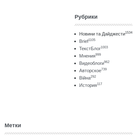
Рубрики
1534
Новини та Дайджести
1105
Brief
1003
ТекстБлог
999
Мнения
962
Видеоблоги
739
Авторское
292
Війна
117
История
Метки