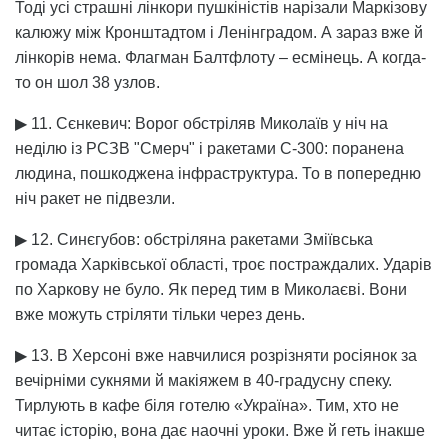
Тоді усі страшні лінкори пушкіністів нарізали Маркізову
калюжу між Кронштадтом і Ленінградом. А зараз вже й
лінкорів нема. Флагман Балтфлоту – есмінець. А когда-
то он шол 38 узлов.
▶ 11. Сєнкевич: Ворог обстріляв Миколаїв у ніч на
неділю із РСЗВ "Смерч" і ракетами С-300: поранена
людина, пошкоджена інфраструктура. То в попередню
ніч ракет не підвезли.
▶ 12. Синєгубов: обстріляна ракетами Зміївська
громада Харківської області, троє постраждалих. Ударів
по Харкову не було. Як перед тим в Миколаєві. Вони
вже можуть стріляти тільки через день.
▶ 13. В Херсоні вже навчилися розрізняти росіянок за
вечірніми сукнями й макіяжем в 40-градусну спеку.
Тирлують в кафе біля готелю «Україна». Тим, хто не
читає історію, вона дає наочні уроки. Вже й геть інакше