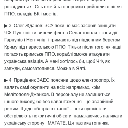
розвідуються. Ось вже й за опорники прийнялися після
ППО, складів БК і мостів.
▶ 3. Олег Жданов: ЗСУ поки не має засобів знищити
ЧФ. Пушкіністи вивели флот з Севастополя з зони дії
Гарпунів і Нептунів, і тримають під південним берегом
Криму під парасолькою ППО. Тільки після того, як наші
погасять кримське ППО, кораблі зможе атакувати
українська авіація. А мені хотілось би, щоб ЧФ, як
завжди, самозатопився. Можна в Ялті.
▶ 4. Працівник ЗАЕС пояснив щодо електроопор. Їх
валять самі окупанти на всіх напрямках, крім
Мелітополя-Джанкоя. В персоналу не залишиться
іншого виходу, бо без навантаження - це аварійний
режим. Щодо обстрілів станції – поки пушкіністи
обстрілюють некритичні об’єкти, намагаючись налякати
українську сторону і МАГАТЕ. Ця тактика гопника