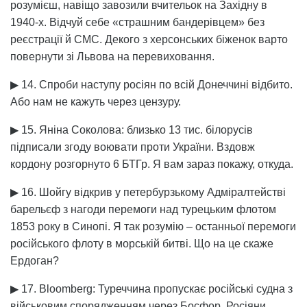
розумієш, навіщо завозили вчительок на Західну в
1940-х. Відчуй себе «страшним бандерівцем» без
реєстрації й СМС. Декого з херсонських біженок варто
повернути зі Львова на перевиховання.
▶ 14. Спроби наступу росіян по всій Донеччині відбито.
Або нам не кажуть через цензуру.
▶ 15. Яніна Соколова: близько 13 тис. білорусів
підписали згоду воювати проти України. Вздовж
кордону розгорнуто 6 БТГр. Я вам зараз покажу, откуда.
▶ 16. Шойгу відкрив у петербурзькому Адміралтействі
барельєф з нагоди перемоги над турецьким флотом
1853 року в Синопі. Я так розумію – останньої перемоги
російського флоту в морській битві. Що на це скаже
Ердоган?
▶ 17. Bloomberg: Туреччина пропускає російські судна з
військовим спорядженням через Босфор. Росіяни