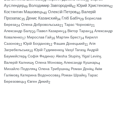
59
52
Ауслендер
Володимир Завгородній
Юрий Христензен
49
42
42
Костянтин Машовець
Олексій Петров
Валерій
40
40
Прозапас
Денис Казанский
Гліб Бабіч
Борислав
35
34
29
Береза
Олена Добровольська
Тарас Чорновіл
24
21
21
Александр Балу
Павел Казарин
Віктор Таран
Александр
20
19
18
Коваленко
Мирослав Гай
Мартин Брест
Кирилл
17
16
14
Сазонов
Юрій Богданов
Фашик Донецький
Агія
12
12
11
Загребельська
Юрій Гудименко
Vasyl Taras
Андрій
10
9
8
Баумейстер
Софія Федина
Alesha Stupin
Yigal Levin
8
7
5
5
Валерій Калниш
Олена Монова
Александр Кушнарь
5
5
4
Михайло Подоляк
Олена Трибушна
Роман Донік
Акім
4
4
4
Галімов
Катерина Водоносова
Роман Шрайк
Тарас
3
3
3
Березовець
Євген Дикий
3
2