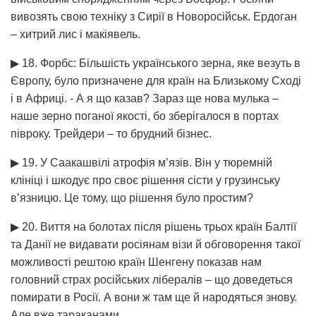
вивозять свою техніку з Сирії в Новоросійськ. Ердоган
– хитрий лис і макіявель.
▶ 18. Форбс: Більшість українського зерна, яке везуть в
Європу, було призначене для країн на Близькому Сході
і в Африці. - А я що казав? Зараз ще нова мулька –
наше зерно поганої якості, бо зберігалося в портах
півроку. Трейдери – то брудний бізнес.
▶ 19. У Саакашвілі атрофія м’язів. Він у тюремній
клініці і шкодує про своє рішення сісти у грузинську
в’язницю. Це тому, що рішення було простим?
▶ 20. Виття на болотах після рішень трьох країн Балтії
та Данії не видавати росіянам візи й обговорення такої
можливості рештою країн Шенгену показав нам
головний страх російських лібералів – що доведеться
помирати в Росії. А вони ж там ще й народяться знову.
Але вже тараканами.