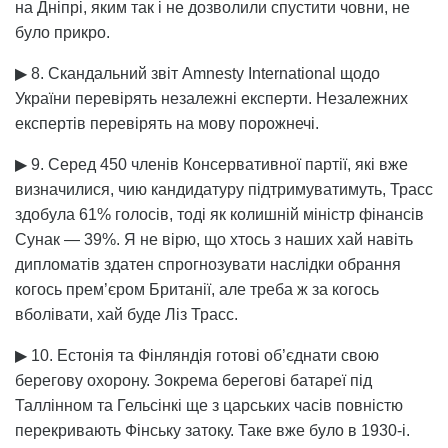
на Дніпрі, яким так і не дозволили спустити човни, не
було прикро.
▶ 8. Скандальний звіт Amnesty International щодо
України перевірять незалежні експерти. Незалежних
експертів перевірять на мову порожнечі.
▶ 9. Серед 450 членів Консервативної партії, які вже
визначилися, чию кандидатуру підтримуватимуть, Трасс
здобула 61% голосів, тоді як колишній міністр фінансів
Сунак — 39%. Я не вірю, що хтось з наших хай навіть
дипломатів здатен спрогнозувати наслідки обрання
когось прем’єром Британії, але треба ж за когось
вболівати, хай буде Ліз Трасс.
▶ 10. Естонія та Фінляндія готові об’єднати свою
берегову охорону. Зокрема берегові батареї під
Таллінном та Гельсінкі ще з царських часів повністю
перекривають Фінську затоку. Таке вже було в 1930-і.