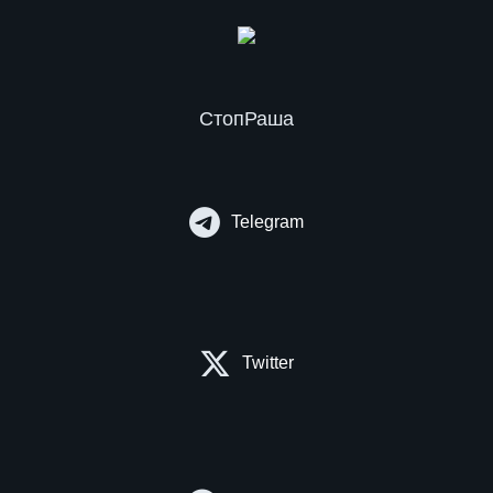
СтопРаша
Telegram
Twitter