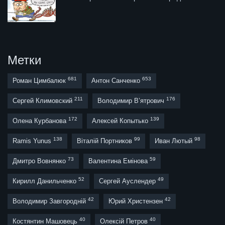
Метки
681
653
Роман Цимбалюк
Антон Санченко
211
176
Сергей Климовский
Володимир В’ятрович
172
139
Олена Курбанова
Алексей Копытько
138
99
98
Ramis Yunus
Віталій Портников
Иван Лютый
73
59
Дмитро Вовнянко
Валентина Емінова
52
49
Кирилл Данильченко
Сергей Ауслендер
42
42
Володимир Завгородній
Юрий Христензен
40
40
Костянтин Машовець
Олексій Петров