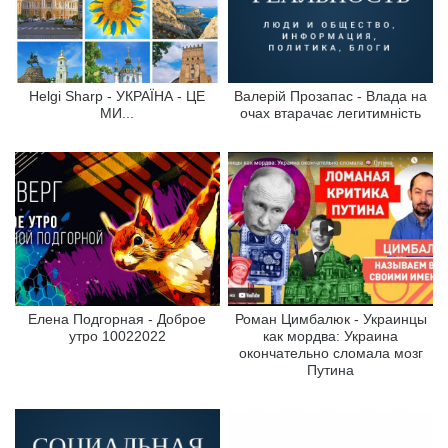
Helgi Sharp - УКРАЇНА - ЦЕ
Валерій Прозапас - Влада на
МИ...
очах втарачає легитимність
Елена Подгорная - Доброе
Роман Цимбалюк - Украинцы
утро 10022022
как мордва: Украина
окончательно сломала мозг
Путина