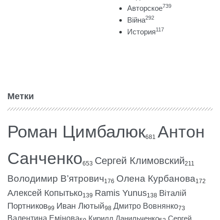
739
Авторское
292
Війна
117
История
Метки
Роман Цимбалюк
Антон
681
Санченко
Сергей Климовский
653
211
Володимир В’ятрович
Олена Курбанова
176
172
Алексей Копытько
Ramis Yunus
Віталій
139
138
Портников
Иван Лютый
Дмитро Вовнянко
99
98
73
Валентина Емінова
Кирилл Данильченко
Сергей