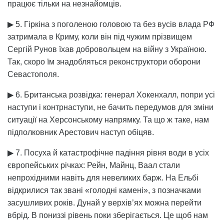
працює тільки на незнайомців.
▶ 5. Гіркіна з поголеною головою та без вусів влада РФ
затримала в Криму, коли він під чужим прізвищем
Сергій Рунов їхав добровольцем на війну з Україною.
Так, скоро їм знадобляться реконструктори оборони
Севастополя.
▶ 6. Британська розвідка: генерал Хокенхалл, попри усі
наступи і контрнаступи, не бачить передумов для зміни
ситуації на Херсонському напрямку. Та що ж таке, нам
підполковник Арестович наступ обіцяв.
▶ 7. Посуха й катастрофічне падіння рівня води в усіх
європейських річках: Рейн, Майнц, Ваал стали
непрохідними навіть для невеликих барж. На Ельбі
відкрилися так звані «голодні камені», з позначками
засушливих років. Дунай у верхів’ях можна перейти
вбрід. В пониззі рівень поки зберігається. Це щоб нам