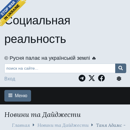
Социальная
реальность
©️ Русня палає на українській землі 🔥
Вход
Меню
Новини та Дайджести
Главная
Новини та Дайджести
Таня Адамс -