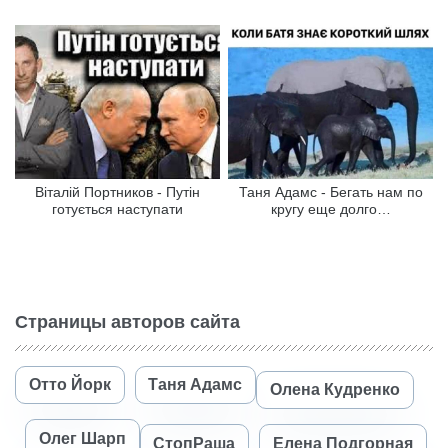
Віталій Портников - Путін
Таня Адамс - Бегать нам по
готується наступати
кругу еще долго…
Страницы авторов сайта
Отто Йорк
Таня Адамс
Олена Кудренко
Олег Шарп
СтопРаша
Елена Подгорная