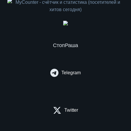
СтопРаша
Telegram
Twitter