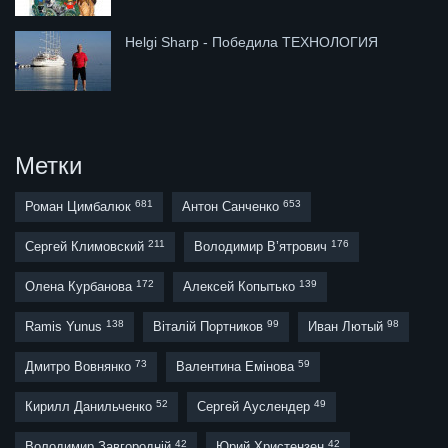
Helgi Sharp - Победила ТЕХНОЛОГИЯ
Метки
681
653
Роман Цимбалюк
Антон Санченко
211
176
Сергей Климовский
Володимир В’ятрович
172
139
Олена Курбанова
Алексей Копытько
138
99
98
Ramis Yunus
Віталій Портников
Иван Лютый
73
59
Дмитро Вовнянко
Валентина Емінова
52
49
Кирилл Данильченко
Сергей Ауслендер
42
42
Володимир Завгородній
Юрий Христензен