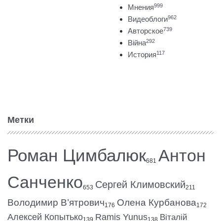
999
Мнения
962
Видеоблоги
739
Авторское
292
Війна
117
История
Метки
Роман Цимбалюк
Антон
681
Санченко
Сергей Климовский
653
211
Володимир В’ятрович
Олена Курбанова
176
172
Алексей Копытько
Ramis Yunus
Віталій
139
138