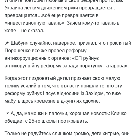
И опять повторил любимый свой рефрен про то, как
Украина легким движением руки превращается…
превращается…всё еще превращается в
«инвестиционную гавань». Зачем кому-то гавань в
жопе – не сказал.
📌 Шабуня случайно, наверное, признал, что проклятый
Порошенко всё же провёл реформу
антикоррупционных органов: «ОП руйнує
антикорупційну реформу заради порятунку Татарова».
Когда этот пиздоватый дятел признает свою малую
толику усилий в том, что к власти пришли те, кто эту
реформу руйнує і псує відносини із Західом, то вже
мабуть щось кремезне в джунглях сдохне.
📌 А, да, мамочки и папочки, хорошая новость: Кличко
обещает с 25-го школы пооткрывать.
Только не радуйтесь слишком громко, дети хитрые, они