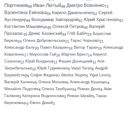
Портников
Иван Лютый
Дмитро Вовнянко
99
98
73
Валентина Емінова
Кирилл Данильченко
Сергей
59
52
Ауслендер
Володимир Завгородній
Юрий Христензен
49
42
42
Костянтин Машовець
Олексій Петров
Валерій
40
40
Прозапас
Денис Казанский
Гліб Бабіч
Борислав
35
34
29
Береза
Олена Добровольська
Тарас Чорновіл
24
21
21
Александр Балу
Павел Казарин
Віктор Таран
Александр
20
19
18
Коваленко
Мирослав Гай
Мартин Брест
Кирилл
17
16
14
Сазонов
Юрій Богданов
Фашик Донецький
Агія
12
12
11
Загребельська
Юрій Гудименко
Vasyl Taras
Андрій
10
9
8
Баумейстер
Софія Федина
Alesha Stupin
Yigal Levin
8
7
5
5
Валерій Калниш
Олена Монова
Александр Кушнарь
5
5
4
Михайло Подоляк
Олена Трибушна
Роман Донік
Акім
4
4
4
Галімов
Катерина Водоносова
Роман Шрайк
Тарас
3
3
3
Березовець
Євген Дикий
3
2