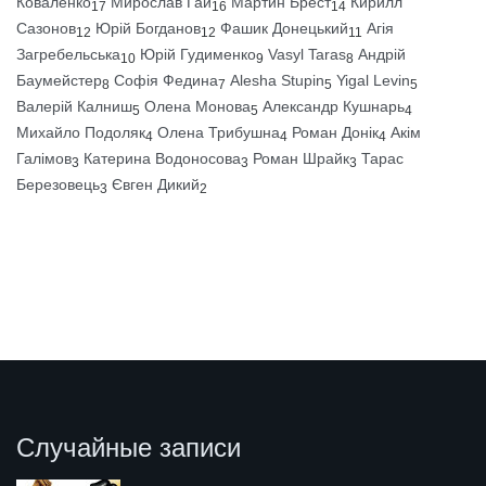
Коваленко
Мирослав Гай
Мартин Брест
Кирилл
17
16
14
Сазонов
Юрій Богданов
Фашик Донецький
Агія
12
12
11
Загребельська
Юрій Гудименко
Vasyl Taras
Андрій
10
9
8
Баумейстер
Софія Федина
Alesha Stupin
Yigal Levin
8
7
5
5
Валерій Калниш
Олена Монова
Александр Кушнарь
5
5
4
Михайло Подоляк
Олена Трибушна
Роман Донік
Акім
4
4
4
Галімов
Катерина Водоносова
Роман Шрайк
Тарас
3
3
3
Березовець
Євген Дикий
3
2
Случайные записи