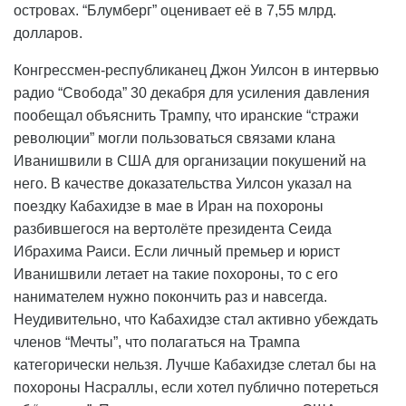
островах. “Блумберг” оценивает её в 7,55 млрд.
долларов.
Конгрессмен-республиканец Джон Уилсон в интервью
радио “Свобода” 30 декабря для усиления давления
пообещал объяснить Трампу, что иранские “стражи
революции” могли пользоваться связами клана
Иванишвили в США для организации покушений на
него. В качестве доказательства Уилсон указал на
поездку Кабахидзе в мае в Иран на похороны
разбившегося на вертолёте президента Сеида
Ибрахима Раиси. Если личный премьер и юрист
Иванишвили летает на такие похороны, то с его
нанимателем нужно покончить раз и навсегда.
Неудивительно, что Кабахидзе стал активно убеждать
членов “Мечты”, что полагаться на Трампа
категорически нельзя. Лучше Кабахидзе слетал бы на
похороны Насраллы, если хотел публично потереться