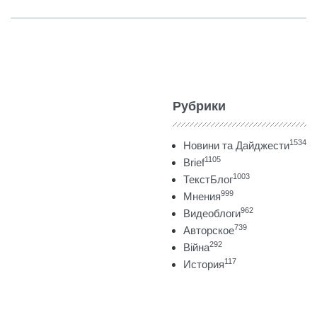
Рубрики
1534
Новини та Дайджести
1105
Brief
1003
ТекстБлог
999
Мнения
962
Видеоблоги
739
Авторское
292
Війна
117
История