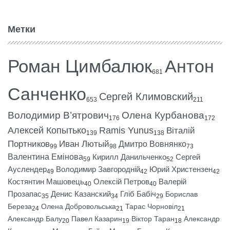
Метки
Роман Цимбалюк
Антон
681
Санченко
Сергей Климовский
653
211
Володимир В’ятрович
Олена Курбанова
176
172
Алексей Копытько
Ramis Yunus
Віталій
139
138
Портников
Иван Лютый
Дмитро Вовнянко
99
98
73
Валентина Емінова
Кирилл Данильченко
Сергей
59
52
Ауслендер
Володимир Завгородній
Юрий Христензен
49
42
42
Костянтин Машовець
Олексій Петров
Валерій
40
40
Прозапас
Денис Казанский
Гліб Бабіч
Борислав
35
34
29
Береза
Олена Добровольська
Тарас Чорновіл
24
21
21
Александр Балу
Павел Казарин
Віктор Таран
Александр
20
19
18