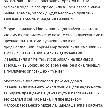
об “ось зла”. После новогодних терактов в США,
включая подрыв электромобиля в Лас-Вегасе вблизи
башни Трампа, Уилсону будет несложно привлечь
внимание Трампа к банде Иванишвили.
Вторая причина у Иванишвили для забухать – это то,
что ему категорические не везёт с его выдвиженцами в
президенты. Саломе Зурабишвили и её
предшественник Георгий Маргвелашвили, сменивший
в 2012 г. Саакашвили, были выдвиженцами
Иванишвили и “Мечты”. Их избирали на прямых и
всеобщих выборах, но со временем он и она перешли
в публичную оппозицию к “Мечте”.
Московские политтехнологи рекомендовали
Иванишвили изменить конституцию и для надёжность
выбирать президента в узком кругу в парламенте. Он
это сделал и сейчас назначил президентом
малообразованного Михаила Кавелашвили из расчёта,