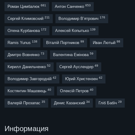
681
653
Роман Цимбалюк
Антон Санченко
211
176
Сергей Климовский
Володимир В’ятрович
172
139
Олена Курбанова
Алексей Копытько
138
99
98
Ramis Yunus
Віталій Портников
Иван Лютый
73
59
Дмитро Вовнянко
Валентина Емінова
52
49
Кирилл Данильченко
Сергей Ауслендер
42
42
Володимир Завгородній
Юрий Христензен
40
40
Костянтин Машовець
Олексій Петров
35
34
29
Валерій Прозапас
Денис Казанский
Гліб Бабіч
Информация