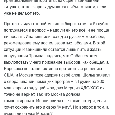
Криминальные авторитеты, дающие Иванишвили
титушек, тоже скоро задумаются о чём-то таком, если
уже не делают это.
Протесты идут второй месяц, и бюрократия всё глубже
погружается в вопрос – надо ли ей это всё, и не проще
ли послать Иванишвили вслед за русским кораблём,
рекомендовав ему воспользоваться вёслами. В этой
ситуации Иванишвили остаётся лишь пить и ждать
инаугурации Трампа, надеясь, что Орбан сможет
выхлопотать у него признание выборов, как обещал, а
Евросоюз не станет активно противиться решению
США, и Москва тоже сдержит своё слов. Шольц заявил
о сворачивании немецких программ в Грузии на 230
млн. евро и грядущий Фридрих Мерц из ХДС/ХСС их
точно не вернёт. Так что Москва должна
компенсировать Иванишвили все такие потери, если
хочет сохранить его и свою “Мечту”. Но вопрос в том, а
нужен ли он уже Москве?